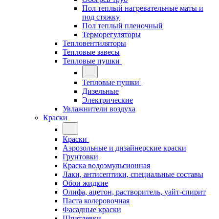
Пол теплый нагревательные маты и
под стяжку
Пол теплый пленочный
Терморегуляторы
Тепловентиляторы
Тепловые завесы
Тепловые пушки
Тепловые пушки
Дизельные
Электрические
Увлажнители воздуха
Краски
Краски
Аэрозольные и дизайнерские краски
Грунтовки
Краска водоэмульсионная
Лаки, антисептики, специальные составы
Обои жидкие
Олифа, ацетон, растворитель, уайт-спирит
Паста колеровочная
Фасадные краски
Шпатлевки