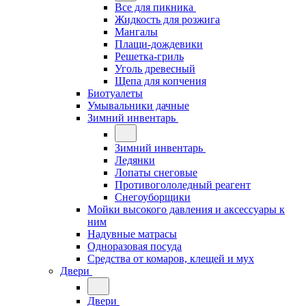
Все для пикника
Жидкость для розжига
Мангалы
Плащи-дождевики
Решетка-гриль
Уголь древесный
Щепа для копчения
Биотуалеты
Умывальники дачные
Зимний инвентарь
Зимний инвентарь
Ледянки
Лопаты снеговые
Противогололедный реагент
Снегоуборщики
Мойки высокого давления и аксессуары к
ним
Надувные матрасы
Одноразовая посуда
Средства от комаров, клещей и мух
Двери
Двери