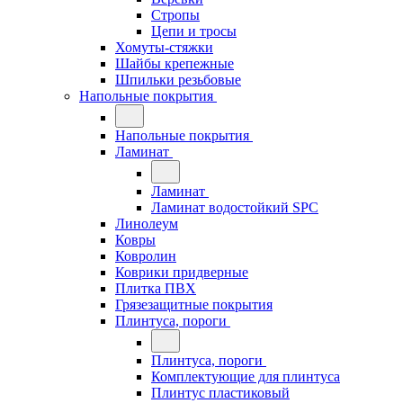
Стропы
Цепи и тросы
Хомуты-стяжки
Шайбы крепежные
Шпильки резьбовые
Напольные покрытия
Напольные покрытия
Ламинат
Ламинат
Ламинат водостойкий SPC
Линолеум
Ковры
Ковролин
Коврики придверные
Плитка ПВХ
Грязезащитные покрытия
Плинтуса, пороги
Плинтуса, пороги
Комплектующие для плинтуса
Плинтус пластиковый