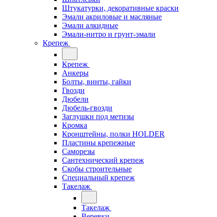
Штукатурки, декоративные краски
Эмали акриловые и масляные
Эмали алкидные
Эмали-нитро и грунт-эмали
Крепеж
Крепеж
Анкеры
Болты, винты, гайки
Гвозди
Дюбели
Дюбель-гвозди
Заглушки под метизы
Кромка
Кронштейны, полки НОLDER
Пластины крепежные
Саморезы
Сантехнический крепеж
Скобы строительные
Специальный крепеж
Такелаж
Такелаж
Веревки