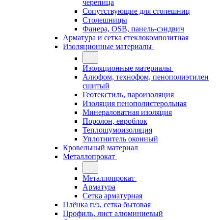
черепица
Сопутствующие для столешниц
Столешницы
Фанера, OSB, панель-сэндвич
Арматура и сетка стеклокомпозитная
Изоляционные материалы
Изоляционные материалы
Алюфом, технофом, пенополиэтилен
сшитый
Геотекстиль, пароизоляция
Изоляция пенополистерольная
Минераловатная изоляция
Поролон, евроблок
Теплошумоизоляция
Уплотнитель оконный
Кровельный материал
Металлопрокат
Металлопрокат
Арматура
Сетка арматурная
Плёнка п/э, сетка бытовая
Профиль, лист алюминиевый