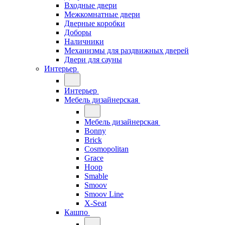
Входные двери
Межкомнатные двери
Дверные коробки
Доборы
Наличники
Механизмы для раздвижных дверей
Двери для сауны
Интерьер
Интерьер
Мебель дизайнерская
Мебель дизайнерская
Bonny
Brick
Cosmopolitan
Grace
Hoop
Smable
Smoov
Smoov Line
X-Seat
Кашпо