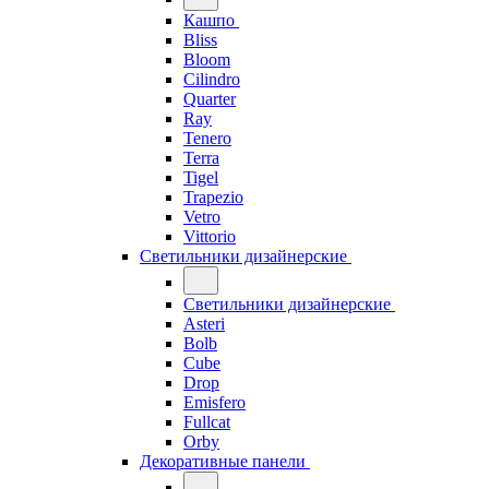
Кашпо
Bliss
Bloom
Cilindro
Quarter
Ray
Tenero
Terra
Tigel
Trapezio
Vetro
Vittorio
Светильники дизайнерские
Светильники дизайнерские
Asteri
Bolb
Cube
Drop
Emisfero
Fullcat
Orby
Декоративные панели