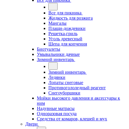
Все для пикника
Все для пикника
Жидкость для розжига
Мангалы
Плащи-дождевики
Решетка-гриль
Уголь древесный
Щепа для копчения
Биотуалеты
Умывальники дачные
Зимний инвентарь
Зимний инвентарь
Ледянки
Лопаты снеговые
Противогололедный реагент
Снегоуборщики
Мойки высокого давления и аксессуары к
ним
Надувные матрасы
Одноразовая посуда
Средства от комаров, клещей и мух
Двери