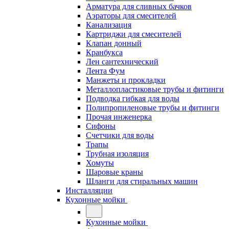
Арматура для сливных бачков
Аэраторы для смесителей
Канализация
Картриджи для смесителей
Клапан донный
Кранбукса
Лен сантехнический
Лента Фум
Манжеты и прокладки
Металлопластиковые трубы и фитинги
Подводка гибкая для воды
Полипропиленовые трубы и фитинги
Прочая инженерка
Сифоны
Счетчики для воды
Трапы
Трубная изоляция
Хомуты
Шаровые краны
Шланги для стиральных машин
Инсталляции
Кухонные мойки
Кухонные мойки