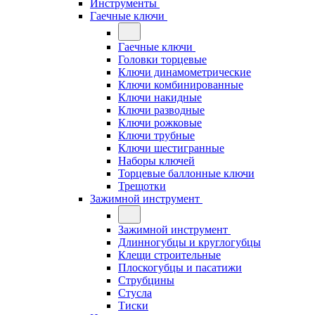
Инструменты
Гаечные ключи
Гаечные ключи
Головки торцевые
Ключи динамометрические
Ключи комбинированные
Ключи накидные
Ключи разводные
Ключи рожковые
Ключи трубные
Ключи шестигранные
Наборы ключей
Торцевые баллонные ключи
Трещотки
Зажимной инструмент
Зажимной инструмент
Длинногубцы и круглогубцы
Клещи строительные
Плоскогубцы и пасатижи
Струбцины
Стусла
Тиски