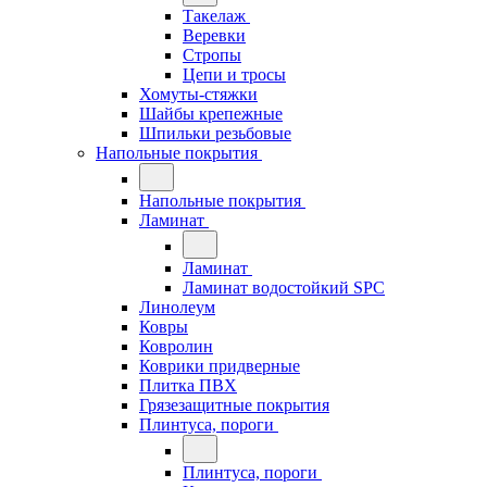
Такелаж
Веревки
Стропы
Цепи и тросы
Хомуты-стяжки
Шайбы крепежные
Шпильки резьбовые
Напольные покрытия
Напольные покрытия
Ламинат
Ламинат
Ламинат водостойкий SPC
Линолеум
Ковры
Ковролин
Коврики придверные
Плитка ПВХ
Грязезащитные покрытия
Плинтуса, пороги
Плинтуса, пороги