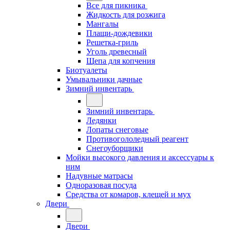
Все для пикника
Жидкость для розжига
Мангалы
Плащи-дождевики
Решетка-гриль
Уголь древесный
Щепа для копчения
Биотуалеты
Умывальники дачные
Зимний инвентарь
Зимний инвентарь
Ледянки
Лопаты снеговые
Противогололедный реагент
Снегоуборщики
Мойки высокого давления и аксессуары к
ним
Надувные матрасы
Одноразовая посуда
Средства от комаров, клещей и мух
Двери
Двери