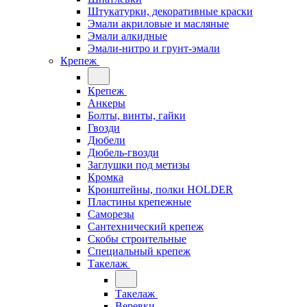
Штукатурки, декоративные краски
Эмали акриловые и масляные
Эмали алкидные
Эмали-нитро и грунт-эмали
Крепеж
Крепеж
Анкеры
Болты, винты, гайки
Гвозди
Дюбели
Дюбель-гвозди
Заглушки под метизы
Кромка
Кронштейны, полки НОLDER
Пластины крепежные
Саморезы
Сантехнический крепеж
Скобы строительные
Специальный крепеж
Такелаж
Такелаж
Веревки