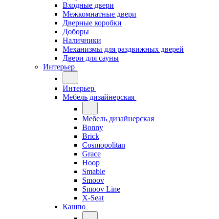
Входные двери
Межкомнатные двери
Дверные коробки
Доборы
Наличники
Механизмы для раздвижных дверей
Двери для сауны
Интерьер
Интерьер
Мебель дизайнерская
Мебель дизайнерская
Bonny
Brick
Cosmopolitan
Grace
Hoop
Smable
Smoov
Smoov Line
X-Seat
Кашпо