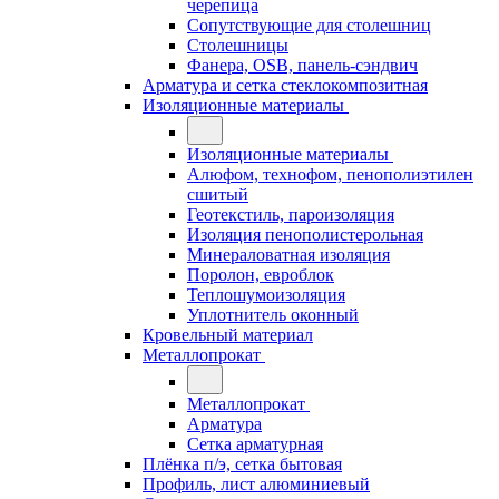
черепица
Сопутствующие для столешниц
Столешницы
Фанера, OSB, панель-сэндвич
Арматура и сетка стеклокомпозитная
Изоляционные материалы
Изоляционные материалы
Алюфом, технофом, пенополиэтилен
сшитый
Геотекстиль, пароизоляция
Изоляция пенополистерольная
Минераловатная изоляция
Поролон, евроблок
Теплошумоизоляция
Уплотнитель оконный
Кровельный материал
Металлопрокат
Металлопрокат
Арматура
Сетка арматурная
Плёнка п/э, сетка бытовая
Профиль, лист алюминиевый