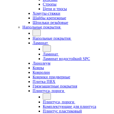
Стропы
Цепи и тросы
Хомуты-стяжки
Шайбы крепежные
Шпильки резьбовые
Напольные покрытия
Напольные покрытия
Ламинат
Ламинат
Ламинат водостойкий SPC
Линолеум
Ковры
Ковролин
Коврики придверные
Плитка ПВХ
Грязезащитные покрытия
Плинтуса, пороги
Плинтуса, пороги
Комплектующие для плинтуса
Плинтус пластиковый