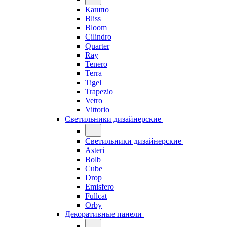
Кашпо
Bliss
Bloom
Cilindro
Quarter
Ray
Tenero
Terra
Tigel
Trapezio
Vetro
Vittorio
Светильники дизайнерские
Светильники дизайнерские
Asteri
Bolb
Cube
Drop
Emisfero
Fullcat
Orby
Декоративные панели