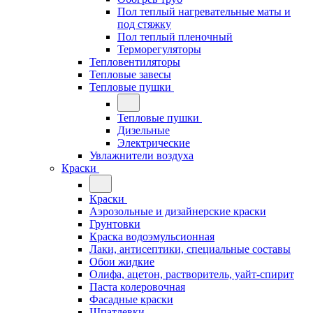
Пол теплый нагревательные маты и
под стяжку
Пол теплый пленочный
Терморегуляторы
Тепловентиляторы
Тепловые завесы
Тепловые пушки
Тепловые пушки
Дизельные
Электрические
Увлажнители воздуха
Краски
Краски
Аэрозольные и дизайнерские краски
Грунтовки
Краска водоэмульсионная
Лаки, антисептики, специальные составы
Обои жидкие
Олифа, ацетон, растворитель, уайт-спирит
Паста колеровочная
Фасадные краски
Шпатлевки