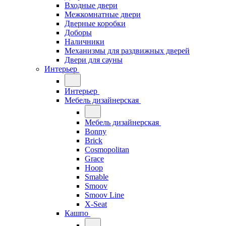
Входные двери
Межкомнатные двери
Дверные коробки
Доборы
Наличники
Механизмы для раздвижных дверей
Двери для сауны
Интерьер
Интерьер
Мебель дизайнерская
Мебель дизайнерская
Bonny
Brick
Cosmopolitan
Grace
Hoop
Smable
Smoov
Smoov Line
X-Seat
Кашпо