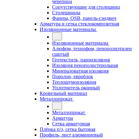
черепица
Сопутствующие для столешниц
Столешницы
Фанера, OSB, панель-сэндвич
Арматура и сетка стеклокомпозитная
Изоляционные материалы
Изоляционные материалы
Алюфом, технофом, пенополиэтилен
сшитый
Геотекстиль, пароизоляция
Изоляция пенополистерольная
Минераловатная изоляция
Поролон, евроблок
Теплошумоизоляция
Уплотнитель оконный
Кровельный материал
Металлопрокат
Металлопрокат
Арматура
Сетка арматурная
Плёнка п/э, сетка бытовая
Профиль, лист алюминиевый