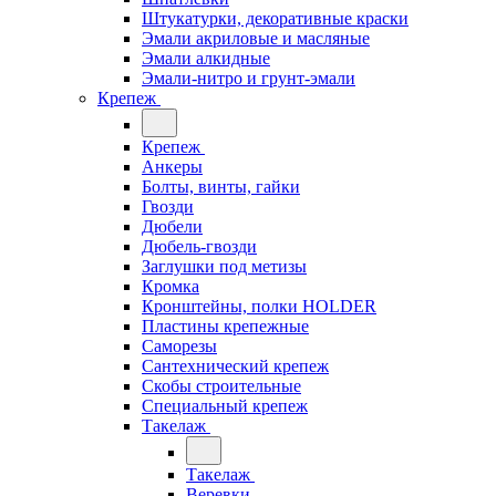
Штукатурки, декоративные краски
Эмали акриловые и масляные
Эмали алкидные
Эмали-нитро и грунт-эмали
Крепеж
Крепеж
Анкеры
Болты, винты, гайки
Гвозди
Дюбели
Дюбель-гвозди
Заглушки под метизы
Кромка
Кронштейны, полки НОLDER
Пластины крепежные
Саморезы
Сантехнический крепеж
Скобы строительные
Специальный крепеж
Такелаж
Такелаж
Веревки