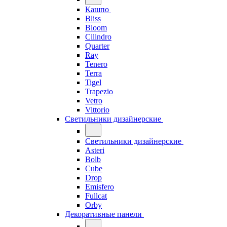
Кашпо
Bliss
Bloom
Cilindro
Quarter
Ray
Tenero
Terra
Tigel
Trapezio
Vetro
Vittorio
Светильники дизайнерские
Светильники дизайнерские
Asteri
Bolb
Cube
Drop
Emisfero
Fullcat
Orby
Декоративные панели