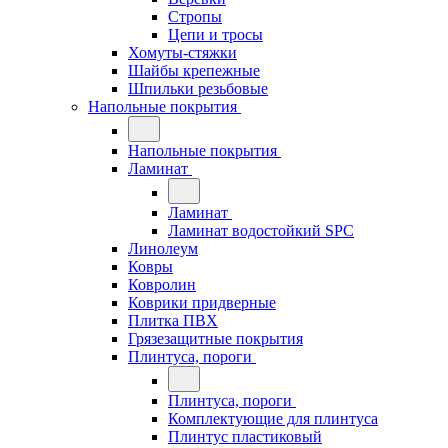
Стропы
Цепи и тросы
Хомуты-стяжки
Шайбы крепежные
Шпильки резьбовые
Напольные покрытия
Напольные покрытия
Ламинат
Ламинат
Ламинат водостойкий SPC
Линолеум
Ковры
Ковролин
Коврики придверные
Плитка ПВХ
Грязезащитные покрытия
Плинтуса, пороги
Плинтуса, пороги
Комплектующие для плинтуса
Плинтус пластиковый