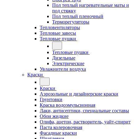
Пол теплый нагревательные маты и
под стяжку
Пол теплый пленочный
Терморегуляторы
Тепловентиляторы
Тепловые завесы
Тепловые пушки
Тепловые пушки
Дизельные
Электрические
Увлажнители воздуха
Краски
Краски
Аэрозольные и дизайнерские краски
Грунтовки
Краска водоэмульсионная
Лаки, антисептики, специальные составы
Обои жидкие
Олифа, ацетон, растворитель, уайт-спирит
Паста колеровочная
Фасадные краски
Шпатлевки