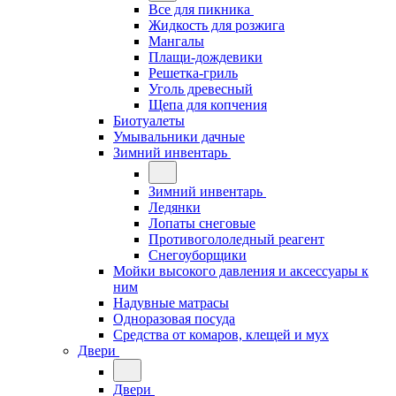
Все для пикника
Жидкость для розжига
Мангалы
Плащи-дождевики
Решетка-гриль
Уголь древесный
Щепа для копчения
Биотуалеты
Умывальники дачные
Зимний инвентарь
Зимний инвентарь
Ледянки
Лопаты снеговые
Противогололедный реагент
Снегоуборщики
Мойки высокого давления и аксессуары к
ним
Надувные матрасы
Одноразовая посуда
Средства от комаров, клещей и мух
Двери
Двери