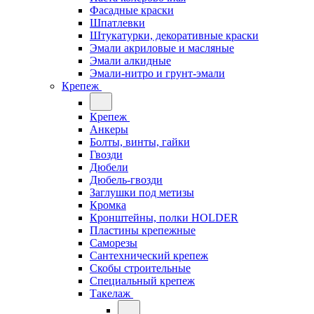
Фасадные краски
Шпатлевки
Штукатурки, декоративные краски
Эмали акриловые и масляные
Эмали алкидные
Эмали-нитро и грунт-эмали
Крепеж
Крепеж
Анкеры
Болты, винты, гайки
Гвозди
Дюбели
Дюбель-гвозди
Заглушки под метизы
Кромка
Кронштейны, полки НОLDER
Пластины крепежные
Саморезы
Сантехнический крепеж
Скобы строительные
Специальный крепеж
Такелаж