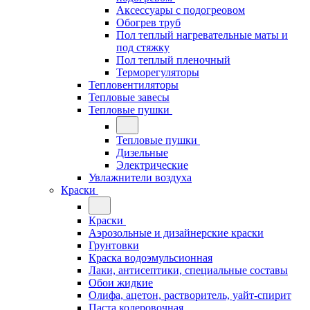
Аксессуары с подогреовом
Обогрев труб
Пол теплый нагревательные маты и
под стяжку
Пол теплый пленочный
Терморегуляторы
Тепловентиляторы
Тепловые завесы
Тепловые пушки
Тепловые пушки
Дизельные
Электрические
Увлажнители воздуха
Краски
Краски
Аэрозольные и дизайнерские краски
Грунтовки
Краска водоэмульсионная
Лаки, антисептики, специальные составы
Обои жидкие
Олифа, ацетон, растворитель, уайт-спирит
Паста колеровочная