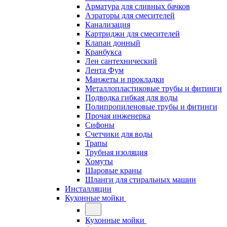
Арматура для сливных бачков
Аэраторы для смесителей
Канализация
Картриджи для смесителей
Клапан донный
Кранбукса
Лен сантехнический
Лента Фум
Манжеты и прокладки
Металлопластиковые трубы и фитинги
Подводка гибкая для воды
Полипропиленовые трубы и фитинги
Прочая инженерка
Сифоны
Счетчики для воды
Трапы
Трубная изоляция
Хомуты
Шаровые краны
Шланги для стиральных машин
Инсталляции
Кухонные мойки
Кухонные мойки