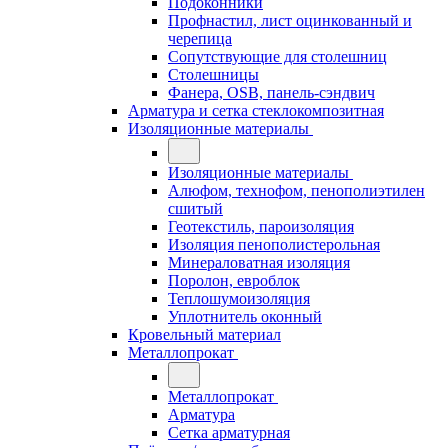
Подоконники
Профнастил, лист оцинкованный и
черепица
Сопутствующие для столешниц
Столешницы
Фанера, OSB, панель-сэндвич
Арматура и сетка стеклокомпозитная
Изоляционные материалы
Изоляционные материалы
Алюфом, технофом, пенополиэтилен
сшитый
Геотекстиль, пароизоляция
Изоляция пенополистерольная
Минераловатная изоляция
Поролон, евроблок
Теплошумоизоляция
Уплотнитель оконный
Кровельный материал
Металлопрокат
Металлопрокат
Арматура
Сетка арматурная