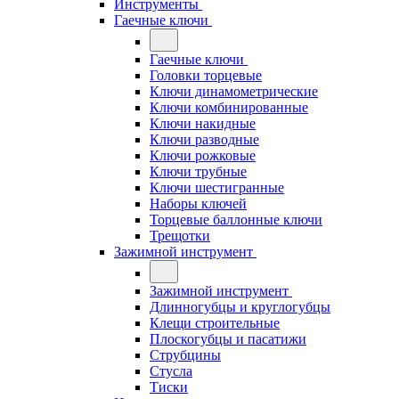
Инструменты
Гаечные ключи
Гаечные ключи
Головки торцевые
Ключи динамометрические
Ключи комбинированные
Ключи накидные
Ключи разводные
Ключи рожковые
Ключи трубные
Ключи шестигранные
Наборы ключей
Торцевые баллонные ключи
Трещотки
Зажимной инструмент
Зажимной инструмент
Длинногубцы и круглогубцы
Клещи строительные
Плоскогубцы и пасатижи
Струбцины
Стусла
Тиски