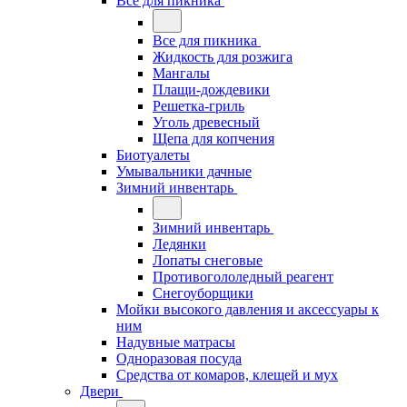
Все для пикника
Все для пикника
Жидкость для розжига
Мангалы
Плащи-дождевики
Решетка-гриль
Уголь древесный
Щепа для копчения
Биотуалеты
Умывальники дачные
Зимний инвентарь
Зимний инвентарь
Ледянки
Лопаты снеговые
Противогололедный реагент
Снегоуборщики
Мойки высокого давления и аксессуары к
ним
Надувные матрасы
Одноразовая посуда
Средства от комаров, клещей и мух
Двери