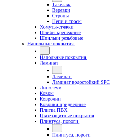
Такелаж
Веревки
Стропы
Цепи и тросы
Хомуты-стяжки
Шайбы крепежные
Шпильки резьбовые
Напольные покрытия
Напольные покрытия
Ламинат
Ламинат
Ламинат водостойкий SPC
Линолеум
Ковры
Ковролин
Коврики придверные
Плитка ПВХ
Грязезащитные покрытия
Плинтуса, пороги
Плинтуса, пороги