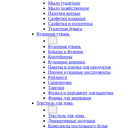
Мыло туалетное
Мыло хозяйственное
Палочки ватные
Салфетки влажные
Салфетки и полотенца
Туалетная бумага
Кухонная утварь
Кухонная утварь
Бокалы и фужеры
Контейнеры
Кухонные коврики
Пакеты и пленка для продуктов
Прочие кухонные инструменты
Рейлинги
Сковородки
Тарелки
Фольга и пергамент для выпечки
Формы для запекания
Текстиль для дома
Текстиль для дома
Декоративные подушки
Комплекты постельного белья