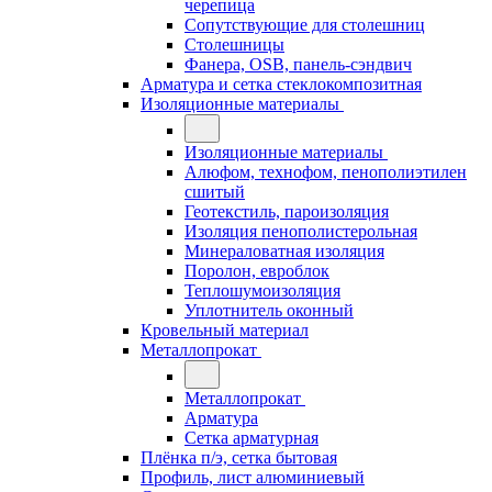
черепица
Сопутствующие для столешниц
Столешницы
Фанера, OSB, панель-сэндвич
Арматура и сетка стеклокомпозитная
Изоляционные материалы
Изоляционные материалы
Алюфом, технофом, пенополиэтилен
сшитый
Геотекстиль, пароизоляция
Изоляция пенополистерольная
Минераловатная изоляция
Поролон, евроблок
Теплошумоизоляция
Уплотнитель оконный
Кровельный материал
Металлопрокат
Металлопрокат
Арматура
Сетка арматурная
Плёнка п/э, сетка бытовая
Профиль, лист алюминиевый