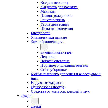
Все для пикника
Жидкость для розжига
Мангалы
Плащи-дождевики
Решетка-гриль
Уголь древесный
Щепа для копчения
Биотуалеты
Умывальники дачные
Зимний инвентарь
Зимний инвентарь
Ледянки
Лопаты снеговые
Противогололедный реагент
Снегоуборщики
Мойки высокого давления и аксессуары к
ним
Надувные матрасы
Одноразовая посуда
Средства от комаров, клещей и мух
Двери
Двери