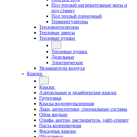
Пол теплый нагревательные маты и
под стяжку
Пол теплый пленочный
Терморегуляторы
Тепловентиляторы
Тепловые завесы
Тепловые пушки
Тепловые пушки
Дизельные
Электрические
Увлажнители воздуха
Краски
Краски
Аэрозольные и дизайнерские краски
Грунтовки
Краска водоэмульсионная
Лаки, антисептики, специальные составы
Обои жидкие
Олифа, ацетон, растворитель, уайт-спирит
Паста колеровочная
Фасадные краски
Шпатлевки