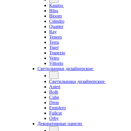
Кашпо
Bliss
Bloom
Cilindro
Quarter
Ray
Tenero
Terra
Tigel
Trapezio
Vetro
Vittorio
Светильники дизайнерские
Светильники дизайнерские
Asteri
Bolb
Cube
Drop
Emisfero
Fullcat
Orby
Декоративные панели