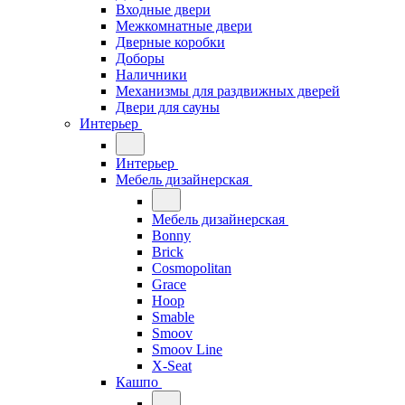
Входные двери
Межкомнатные двери
Дверные коробки
Доборы
Наличники
Механизмы для раздвижных дверей
Двери для сауны
Интерьер
Интерьер
Мебель дизайнерская
Мебель дизайнерская
Bonny
Brick
Cosmopolitan
Grace
Hoop
Smable
Smoov
Smoov Line
X-Seat
Кашпо