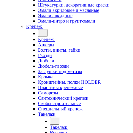
Штукатурки, декоративные краски
Эмали акриловые и масляные
Эмали алкидные
Эмали-нитро и грунт-эмали
Крепеж
Крепеж
Анкеры
Болты, винты, гайки
Гвозди
Дюбели
Дюбель-гвозди
Заглушки под метизы
Кромка
Кронштейны, полки НОLDER
Пластины крепежные
Саморезы
Сантехнический крепеж
Скобы строительные
Специальный крепеж
Такелаж
Такелаж
Веревки