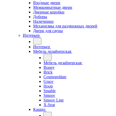
Входные двери
Межкомнатные двери
Дверные коробки
Доборы
Наличники
Механизмы для раздвижных дверей
Двери для сауны
Интерьер
Интерьер
Мебель дизайнерская
Мебель дизайнерская
Bonny
Brick
Cosmopolitan
Grace
Hoop
Smable
Smoov
Smoov Line
X-Seat
Кашпо