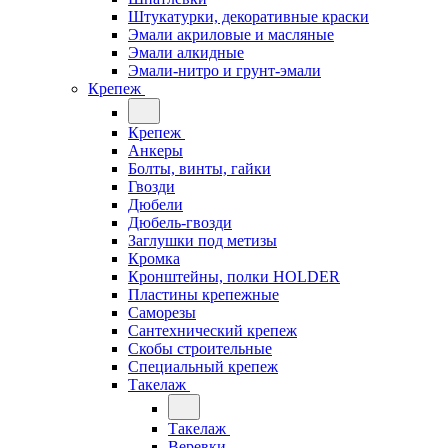
Штукатурки, декоративные краски
Эмали акриловые и масляные
Эмали алкидные
Эмали-нитро и грунт-эмали
Крепеж
Крепеж
Анкеры
Болты, винты, гайки
Гвозди
Дюбели
Дюбель-гвозди
Заглушки под метизы
Кромка
Кронштейны, полки НОLDER
Пластины крепежные
Саморезы
Сантехнический крепеж
Скобы строительные
Специальный крепеж
Такелаж
Такелаж
Веревки