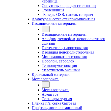
черепица
Сопутствующие для столешниц
Столешницы
Фанера, OSB, панель-сэндвич
Арматура и сетка стеклокомпозитная
Изоляционные материалы
Изоляционные материалы
Алюфом, технофом, пенополиэтилен
сшитый
Геотекстиль, пароизоляция
Изоляция пенополистерольная
Минераловатная изоляция
Поролон, евроблок
Теплошумоизоляция
Уплотнитель оконный
Кровельный материал
Металлопрокат
Металлопрокат
Арматура
Сетка арматурная
Плёнка п/э, сетка бытовая
Профиль, лист алюминиевый