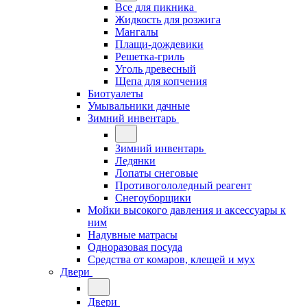
Все для пикника
Жидкость для розжига
Мангалы
Плащи-дождевики
Решетка-гриль
Уголь древесный
Щепа для копчения
Биотуалеты
Умывальники дачные
Зимний инвентарь
Зимний инвентарь
Ледянки
Лопаты снеговые
Противогололедный реагент
Снегоуборщики
Мойки высокого давления и аксессуары к
ним
Надувные матрасы
Одноразовая посуда
Средства от комаров, клещей и мух
Двери
Двери