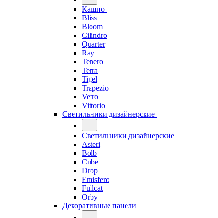
Кашпо
Bliss
Bloom
Cilindro
Quarter
Ray
Tenero
Terra
Tigel
Trapezio
Vetro
Vittorio
Светильники дизайнерские
Светильники дизайнерские
Asteri
Bolb
Cube
Drop
Emisfero
Fullcat
Orby
Декоративные панели