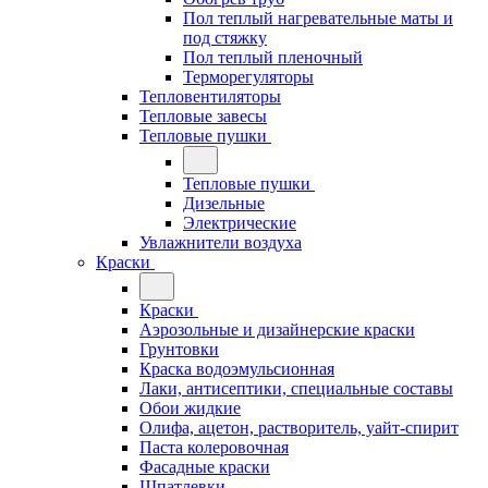
Пол теплый нагревательные маты и
под стяжку
Пол теплый пленочный
Терморегуляторы
Тепловентиляторы
Тепловые завесы
Тепловые пушки
Тепловые пушки
Дизельные
Электрические
Увлажнители воздуха
Краски
Краски
Аэрозольные и дизайнерские краски
Грунтовки
Краска водоэмульсионная
Лаки, антисептики, специальные составы
Обои жидкие
Олифа, ацетон, растворитель, уайт-спирит
Паста колеровочная
Фасадные краски
Шпатлевки