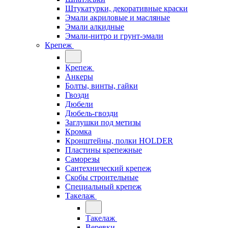
Штукатурки, декоративные краски
Эмали акриловые и масляные
Эмали алкидные
Эмали-нитро и грунт-эмали
Крепеж
Крепеж
Анкеры
Болты, винты, гайки
Гвозди
Дюбели
Дюбель-гвозди
Заглушки под метизы
Кромка
Кронштейны, полки НОLDER
Пластины крепежные
Саморезы
Сантехнический крепеж
Скобы строительные
Специальный крепеж
Такелаж
Такелаж
Веревки