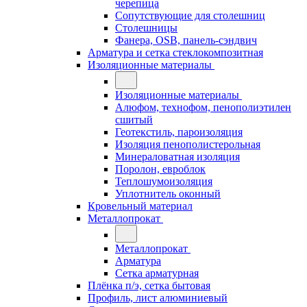
черепица
Сопутствующие для столешниц
Столешницы
Фанера, OSB, панель-сэндвич
Арматура и сетка стеклокомпозитная
Изоляционные материалы
Изоляционные материалы
Алюфом, технофом, пенополиэтилен
сшитый
Геотекстиль, пароизоляция
Изоляция пенополистерольная
Минераловатная изоляция
Поролон, евроблок
Теплошумоизоляция
Уплотнитель оконный
Кровельный материал
Металлопрокат
Металлопрокат
Арматура
Сетка арматурная
Плёнка п/э, сетка бытовая
Профиль, лист алюминиевый