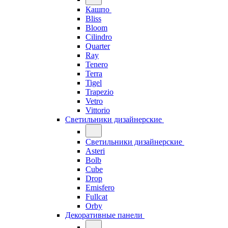
Кашпо
Bliss
Bloom
Cilindro
Quarter
Ray
Tenero
Terra
Tigel
Trapezio
Vetro
Vittorio
Светильники дизайнерские
Светильники дизайнерские
Asteri
Bolb
Cube
Drop
Emisfero
Fullcat
Orby
Декоративные панели