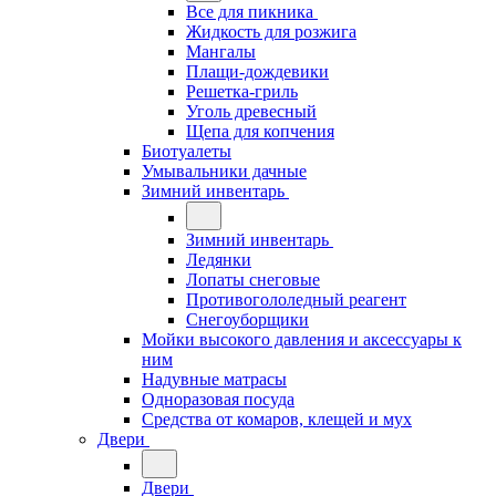
Все для пикника
Жидкость для розжига
Мангалы
Плащи-дождевики
Решетка-гриль
Уголь древесный
Щепа для копчения
Биотуалеты
Умывальники дачные
Зимний инвентарь
Зимний инвентарь
Ледянки
Лопаты снеговые
Противогололедный реагент
Снегоуборщики
Мойки высокого давления и аксессуары к
ним
Надувные матрасы
Одноразовая посуда
Средства от комаров, клещей и мух
Двери
Двери