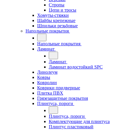
Стропы
Цепи и тросы
Хомуты-стяжки
Шайбы крепежные
Шпильки резьбовые
Напольные покрытия
Напольные покрытия
Ламинат
Ламинат
Ламинат водостойкий SPC
Линолеум
Ковры
Ковролин
Коврики придверные
Плитка ПВХ
Грязезащитные покрытия
Плинтуса, пороги
Плинтуса, пороги
Комплектующие для плинтуса
Плинтус пластиковый