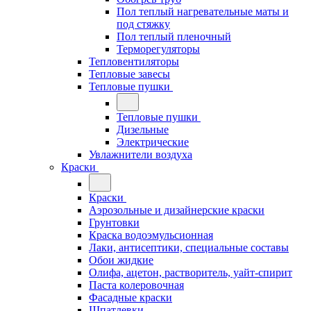
Пол теплый нагревательные маты и
под стяжку
Пол теплый пленочный
Терморегуляторы
Тепловентиляторы
Тепловые завесы
Тепловые пушки
Тепловые пушки
Дизельные
Электрические
Увлажнители воздуха
Краски
Краски
Аэрозольные и дизайнерские краски
Грунтовки
Краска водоэмульсионная
Лаки, антисептики, специальные составы
Обои жидкие
Олифа, ацетон, растворитель, уайт-спирит
Паста колеровочная
Фасадные краски
Шпатлевки