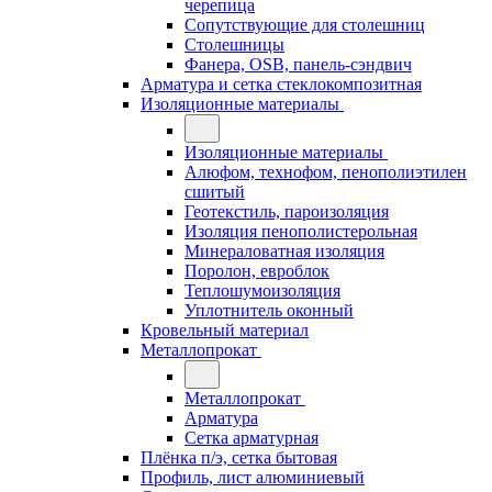
черепица
Сопутствующие для столешниц
Столешницы
Фанера, OSB, панель-сэндвич
Арматура и сетка стеклокомпозитная
Изоляционные материалы
Изоляционные материалы
Алюфом, технофом, пенополиэтилен
сшитый
Геотекстиль, пароизоляция
Изоляция пенополистерольная
Минераловатная изоляция
Поролон, евроблок
Теплошумоизоляция
Уплотнитель оконный
Кровельный материал
Металлопрокат
Металлопрокат
Арматура
Сетка арматурная
Плёнка п/э, сетка бытовая
Профиль, лист алюминиевый