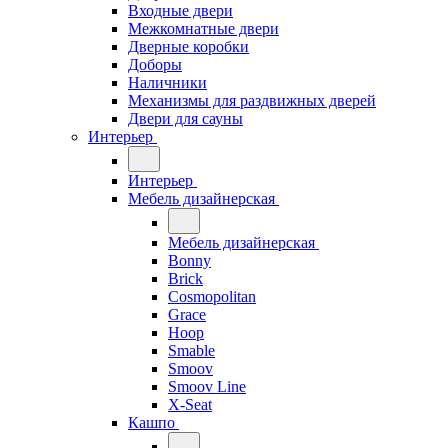
Входные двери
Межкомнатные двери
Дверные коробки
Доборы
Наличники
Механизмы для раздвижных дверей
Двери для сауны
Интерьер
Интерьер
Мебель дизайнерская
Мебель дизайнерская
Bonny
Brick
Cosmopolitan
Grace
Hoop
Smable
Smoov
Smoov Line
X-Seat
Кашпо