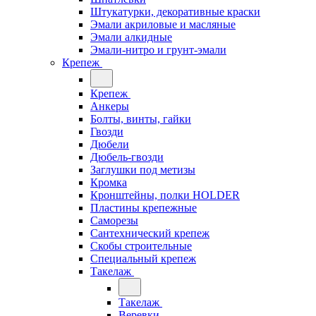
Штукатурки, декоративные краски
Эмали акриловые и масляные
Эмали алкидные
Эмали-нитро и грунт-эмали
Крепеж
Крепеж
Анкеры
Болты, винты, гайки
Гвозди
Дюбели
Дюбель-гвозди
Заглушки под метизы
Кромка
Кронштейны, полки НОLDER
Пластины крепежные
Саморезы
Сантехнический крепеж
Скобы строительные
Специальный крепеж
Такелаж
Такелаж
Веревки