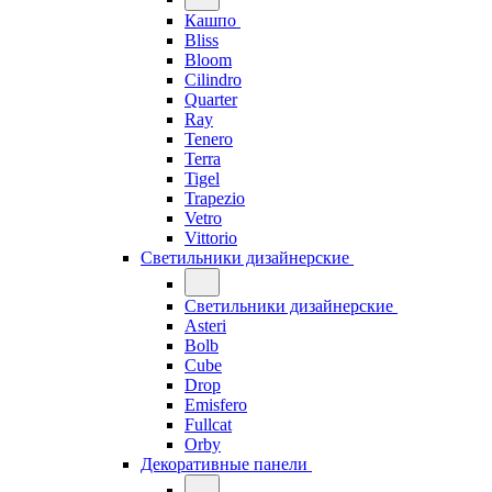
Кашпо
Bliss
Bloom
Cilindro
Quarter
Ray
Tenero
Terra
Tigel
Trapezio
Vetro
Vittorio
Светильники дизайнерские
Светильники дизайнерские
Asteri
Bolb
Cube
Drop
Emisfero
Fullcat
Orby
Декоративные панели