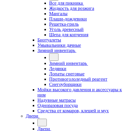
Все для пикника
Жидкость для розжига
Мангалы
Плащи-дождевики
Решетка-гриль
Уголь древесный
Щепа для копчения
Биотуалеты
Умывальники дачные
Зимний инвентарь
Зимний инвентарь
Ледянки
Лопаты снеговые
Противогололедный реагент
Снегоуборщики
Мойки высокого давления и аксессуары к
ним
Надувные матрасы
Одноразовая посуда
Средства от комаров, клещей и мух
Двери
Двери