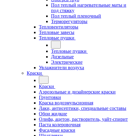
Пол теплый нагревательные маты и
под стяжку
Пол теплый пленочный
Терморегуляторы
Тепловентиляторы
Тепловые завесы
Тепловые пушки
Тепловые пушки
Дизельные
Электрические
Увлажнители воздуха
Краски
Краски
Аэрозольные и дизайнерские краски
Грунтовки
Краска водоэмульсионная
Лаки, антисептики, специальные составы
Обои жидкие
Олифа, ацетон, растворитель, уайт-спирит
Паста колеровочная
Фасадные краски
Шпатлевки