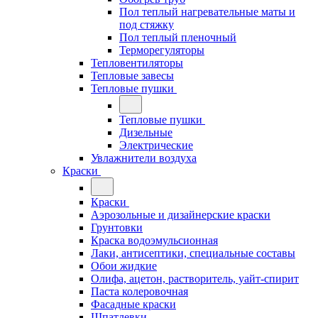
Пол теплый нагревательные маты и
под стяжку
Пол теплый пленочный
Терморегуляторы
Тепловентиляторы
Тепловые завесы
Тепловые пушки
Тепловые пушки
Дизельные
Электрические
Увлажнители воздуха
Краски
Краски
Аэрозольные и дизайнерские краски
Грунтовки
Краска водоэмульсионная
Лаки, антисептики, специальные составы
Обои жидкие
Олифа, ацетон, растворитель, уайт-спирит
Паста колеровочная
Фасадные краски
Шпатлевки