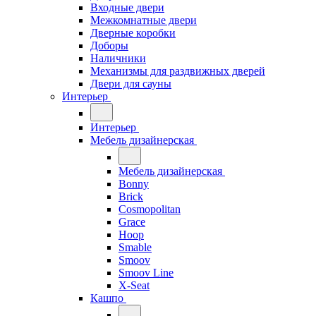
Входные двери
Межкомнатные двери
Дверные коробки
Доборы
Наличники
Механизмы для раздвижных дверей
Двери для сауны
Интерьер
Интерьер
Мебель дизайнерская
Мебель дизайнерская
Bonny
Brick
Cosmopolitan
Grace
Hoop
Smable
Smoov
Smoov Line
X-Seat
Кашпо