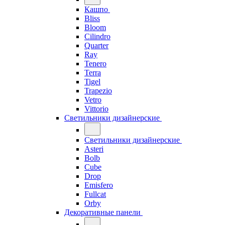
Кашпо
Bliss
Bloom
Cilindro
Quarter
Ray
Tenero
Terra
Tigel
Trapezio
Vetro
Vittorio
Светильники дизайнерские
Светильники дизайнерские
Asteri
Bolb
Cube
Drop
Emisfero
Fullcat
Orby
Декоративные панели