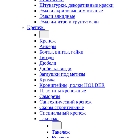
Штукатурки, декоративные краски
Эмали акриловые и масляные
Эмали алкидные
Эмали-нитро и грунт-эмали
Крепеж
Крепеж
Анкеры
Болты, винты, гайки
Гвозди
Дюбели
Дюбель-гвозди
Заглушки под метизы
Кромка
Кронштейны, полки НОLDER
Пластины крепежные
Саморезы
Сантехнический крепеж
Скобы строительные
Специальный крепеж
Такелаж
Такелаж
Веревки