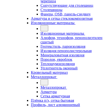
черепица
Сопутствующие для столешниц
Столешницы
Фанера, OSB, панель-сэндвич
Арматура и сетка стеклокомпозитная
Изоляционные материалы
Изоляционные материалы
Алюфом, технофом, пенополиэтилен
сшитый
Геотекстиль, пароизоляция
Изоляция пенополистерольная
Минераловатная изоляция
Поролон, евроблок
Теплошумоизоляция
Уплотнитель оконный
Кровельный материал
Металлопрокат
Металлопрокат
Арматура
Сетка арматурная
Плёнка п/э, сетка бытовая
Профиль, лист алюминиевый