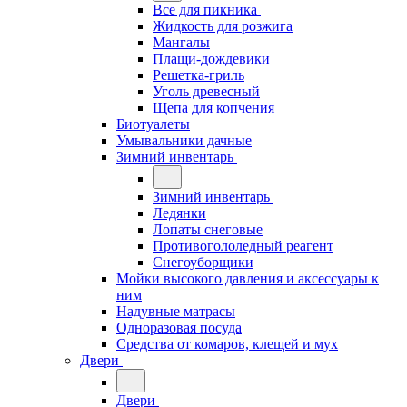
Все для пикника
Жидкость для розжига
Мангалы
Плащи-дождевики
Решетка-гриль
Уголь древесный
Щепа для копчения
Биотуалеты
Умывальники дачные
Зимний инвентарь
Зимний инвентарь
Ледянки
Лопаты снеговые
Противогололедный реагент
Снегоуборщики
Мойки высокого давления и аксессуары к
ним
Надувные матрасы
Одноразовая посуда
Средства от комаров, клещей и мух
Двери
Двери