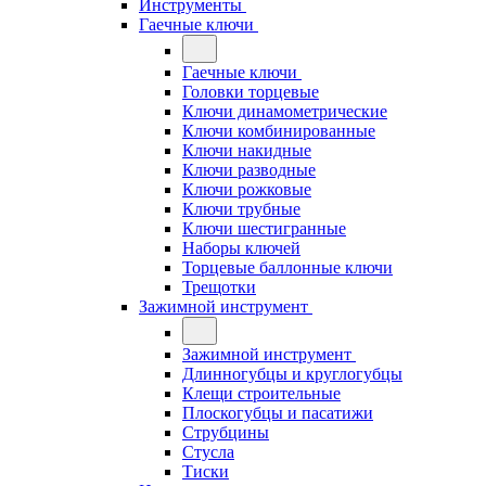
Инструменты
Гаечные ключи
Гаечные ключи
Головки торцевые
Ключи динамометрические
Ключи комбинированные
Ключи накидные
Ключи разводные
Ключи рожковые
Ключи трубные
Ключи шестигранные
Наборы ключей
Торцевые баллонные ключи
Трещотки
Зажимной инструмент
Зажимной инструмент
Длинногубцы и круглогубцы
Клещи строительные
Плоскогубцы и пасатижи
Струбцины
Стусла
Тиски