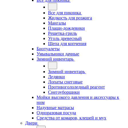
Все для пикника
Все для пикника
Жидкость для розжига
Мангалы
Плащи-дождевики
Решетка-гриль
Уголь древесный
Щепа для копчения
Биотуалеты
Умывальники дачные
Зимний инвентарь
Зимний инвентарь
Ледянки
Лопаты снеговые
Противогололедный реагент
Снегоуборщики
Мойки высокого давления и аксессуары к
ним
Надувные матрасы
Одноразовая посуда
Средства от комаров, клещей и мух
Двери