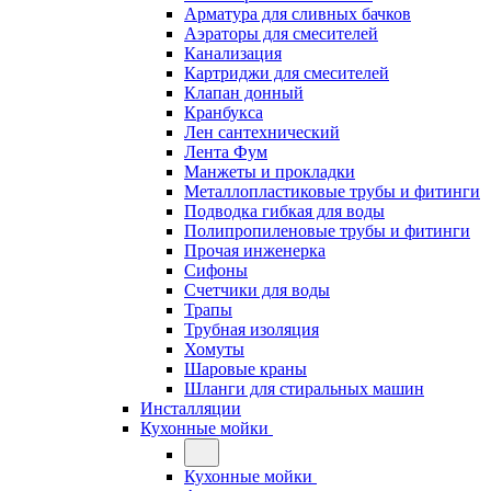
Арматура для сливных бачков
Аэраторы для смесителей
Канализация
Картриджи для смесителей
Клапан донный
Кранбукса
Лен сантехнический
Лента Фум
Манжеты и прокладки
Металлопластиковые трубы и фитинги
Подводка гибкая для воды
Полипропиленовые трубы и фитинги
Прочая инженерка
Сифоны
Счетчики для воды
Трапы
Трубная изоляция
Хомуты
Шаровые краны
Шланги для стиральных машин
Инсталляции
Кухонные мойки
Кухонные мойки