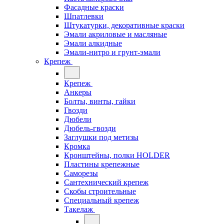
Фасадные краски
Шпатлевки
Штукатурки, декоративные краски
Эмали акриловые и масляные
Эмали алкидные
Эмали-нитро и грунт-эмали
Крепеж
Крепеж
Анкеры
Болты, винты, гайки
Гвозди
Дюбели
Дюбель-гвозди
Заглушки под метизы
Кромка
Кронштейны, полки НОLDER
Пластины крепежные
Саморезы
Сантехнический крепеж
Скобы строительные
Специальный крепеж
Такелаж