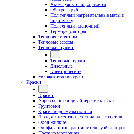
Аксессуары с подогреовом
Обогрев труб
Пол теплый нагревательные маты и
под стяжку
Пол теплый пленочный
Терморегуляторы
Тепловентиляторы
Тепловые завесы
Тепловые пушки
Тепловые пушки
Дизельные
Электрические
Увлажнители воздуха
Краски
Краски
Аэрозольные и дизайнерские краски
Грунтовки
Краска водоэмульсионная
Лаки, антисептики, специальные составы
Обои жидкие
Олифа, ацетон, растворитель, уайт-спирит
Паста колеровочная