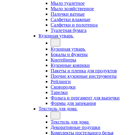
Мыло туалетное
Мыло хозяйственное
Палочки ватные
Салфетки влажные
Салфетки и полотенца
Туалетная бумага
Кухонная утварь
Кухонная утварь
Бокалы и фужеры
Контейнеры
Кухонные коврики
Пакеты и пленка для продуктов
Прочие кухонные инструменты
Рейлинги
Сковородки
Тарелки
Фольга и пергамент для выпечки
Формы для запекания
Текстиль для дома
Текстиль для дома
Декоративные подушки
Комплекты постельного белья