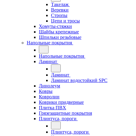
Такелаж
Веревки
Стропы
Цепи и тросы
Хомуты-стяжки
Шайбы крепежные
Шпильки резьбовые
Напольные покрытия
Напольные покрытия
Ламинат
Ламинат
Ламинат водостойкий SPC
Линолеум
Ковры
Ковролин
Коврики придверные
Плитка ПВХ
Грязезащитные покрытия
Плинтуса, пороги
Плинтуса, пороги