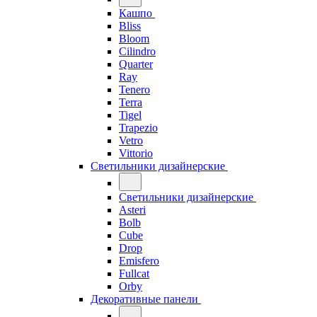
Кашпо
Bliss
Bloom
Cilindro
Quarter
Ray
Tenero
Terra
Tigel
Trapezio
Vetro
Vittorio
Светильники дизайнерские
Светильники дизайнерские
Asteri
Bolb
Cube
Drop
Emisfero
Fullcat
Orby
Декоративные панели