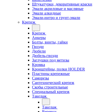
Штукатурки, декоративные краски
Эмали акриловые и масляные
Эмали алкидные
Эмали-нитро и грунт-эмали
Крепеж
Крепеж
Анкеры
Болты, винты, гайки
Гвозди
Дюбели
Дюбель-гвозди
Заглушки под метизы
Кромка
Кронштейны, полки НОLDER
Пластины крепежные
Саморезы
Сантехнический крепеж
Скобы строительные
Специальный крепеж
Такелаж
Такелаж
Веревки