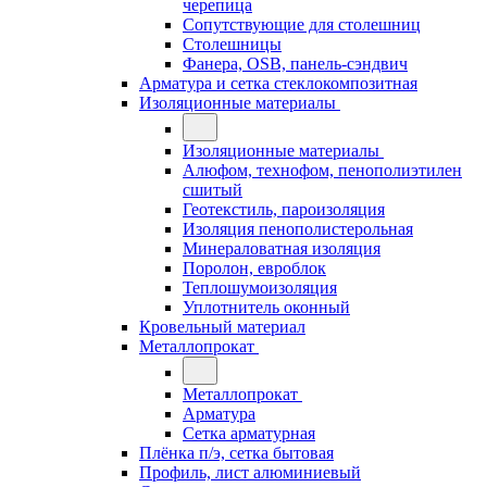
черепица
Сопутствующие для столешниц
Столешницы
Фанера, OSB, панель-сэндвич
Арматура и сетка стеклокомпозитная
Изоляционные материалы
Изоляционные материалы
Алюфом, технофом, пенополиэтилен
сшитый
Геотекстиль, пароизоляция
Изоляция пенополистерольная
Минераловатная изоляция
Поролон, евроблок
Теплошумоизоляция
Уплотнитель оконный
Кровельный материал
Металлопрокат
Металлопрокат
Арматура
Сетка арматурная
Плёнка п/э, сетка бытовая
Профиль, лист алюминиевый