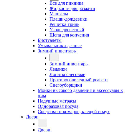
Все для пикника
Жидкость для розжига
Мангалы
Плащи-дождевики
Решетка-гриль
Уголь древесный
Щепа для копчения
Биотуалеты
Умывальники дачные
Зимний инвентарь
Зимний инвентарь
Ледянки
Лопаты снеговые
Противогололедный реагент
Снегоуборщики
Мойки высокого давления и аксессуары к
ним
Надувные матрасы
Одноразовая посуда
Средства от комаров, клещей и мух
Двери
Двери