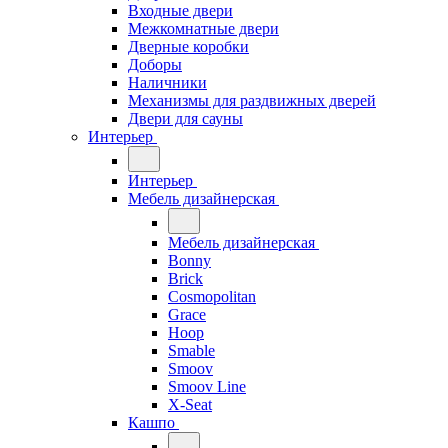
Входные двери
Межкомнатные двери
Дверные коробки
Доборы
Наличники
Механизмы для раздвижных дверей
Двери для сауны
Интерьер
Интерьер
Мебель дизайнерская
Мебель дизайнерская
Bonny
Brick
Cosmopolitan
Grace
Hoop
Smable
Smoov
Smoov Line
X-Seat
Кашпо