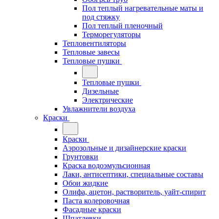
Пол теплый нагревательные маты и
под стяжку
Пол теплый пленочный
Терморегуляторы
Тепловентиляторы
Тепловые завесы
Тепловые пушки
Тепловые пушки
Дизельные
Электрические
Увлажнители воздуха
Краски
Краски
Аэрозольные и дизайнерские краски
Грунтовки
Краска водоэмульсионная
Лаки, антисептики, специальные составы
Обои жидкие
Олифа, ацетон, растворитель, уайт-спирит
Паста колеровочная
Фасадные краски
Шпатлевки