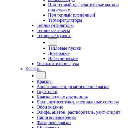
Пол теплый нагревательные маты и
под стяжку
Пол теплый пленочный
Терморегуляторы
Тепловентиляторы
Тепловые завесы
Тепловые пушки
Тепловые пушки
Дизельные
Электрические
Увлажнители воздуха
Краски
Краски
Аэрозольные и дизайнерские краски
Грунтовки
Краска водоэмульсионная
Лаки, антисептики, специальные составы
Обои жидкие
Олифа, ацетон, растворитель, уайт-спирит
Паста колеровочная
Фасадные краски
Шпатлевки