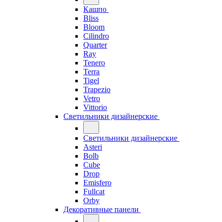
Кашпо
Bliss
Bloom
Cilindro
Quarter
Ray
Tenero
Terra
Tigel
Trapezio
Vetro
Vittorio
Светильники дизайнерские
Светильники дизайнерские
Asteri
Bolb
Cube
Drop
Emisfero
Fullcat
Orby
Декоративные панели