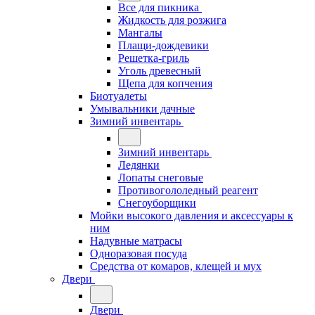
Все для пикника
Жидкость для розжига
Мангалы
Плащи-дождевики
Решетка-гриль
Уголь древесный
Щепа для копчения
Биотуалеты
Умывальники дачные
Зимний инвентарь
Зимний инвентарь
Ледянки
Лопаты снеговые
Противогололедный реагент
Снегоуборщики
Мойки высокого давления и аксессуары к
ним
Надувные матрасы
Одноразовая посуда
Средства от комаров, клещей и мух
Двери
Двери