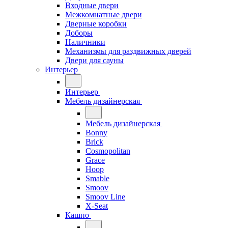
Входные двери
Межкомнатные двери
Дверные коробки
Доборы
Наличники
Механизмы для раздвижных дверей
Двери для сауны
Интерьер
Интерьер
Мебель дизайнерская
Мебель дизайнерская
Bonny
Brick
Cosmopolitan
Grace
Hoop
Smable
Smoov
Smoov Line
X-Seat
Кашпо