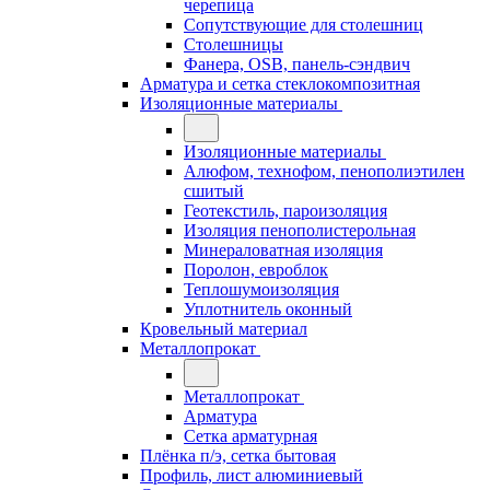
черепица
Сопутствующие для столешниц
Столешницы
Фанера, OSB, панель-сэндвич
Арматура и сетка стеклокомпозитная
Изоляционные материалы
Изоляционные материалы
Алюфом, технофом, пенополиэтилен
сшитый
Геотекстиль, пароизоляция
Изоляция пенополистерольная
Минераловатная изоляция
Поролон, евроблок
Теплошумоизоляция
Уплотнитель оконный
Кровельный материал
Металлопрокат
Металлопрокат
Арматура
Сетка арматурная
Плёнка п/э, сетка бытовая
Профиль, лист алюминиевый