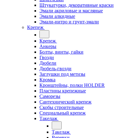
Штукатурки, декоративные краски
Эмали акриловые и масляные
Эмали алкидные
Эмали-нитро и грунт-эмали
Крепеж
Крепеж
Анкеры
Болты, винты, гайки
Гвозди
Дюбели
Дюбель-гвозди
Заглушки под метизы
Кромка
Кронштейны, полки НОLDER
Пластины крепежные
Саморезы
Сантехнический крепеж
Скобы строительные
Специальный крепеж
Такелаж
Такелаж
Веревки