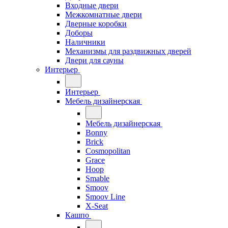
Входные двери
Межкомнатные двери
Дверные коробки
Доборы
Наличники
Механизмы для раздвижных дверей
Двери для сауны
Интерьер
Интерьер
Мебель дизайнерская
Мебель дизайнерская
Bonny
Brick
Cosmopolitan
Grace
Hoop
Smable
Smoov
Smoov Line
X-Seat
Кашпо