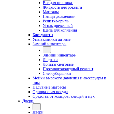
Все для пикника
Жидкость для розжига
Мангалы
Плащи-дождевики
Решетка-гриль
Уголь древесный
Щепа для копчения
Биотуалеты
Умывальники дачные
Зимний инвентарь
Зимний инвентарь
Ледянки
Лопаты снеговые
Противогололедный реагент
Снегоуборщики
Мойки высокого давления и аксессуары к
ним
Надувные матрасы
Одноразовая посуда
Средства от комаров, клещей и мух
Двери
Двери