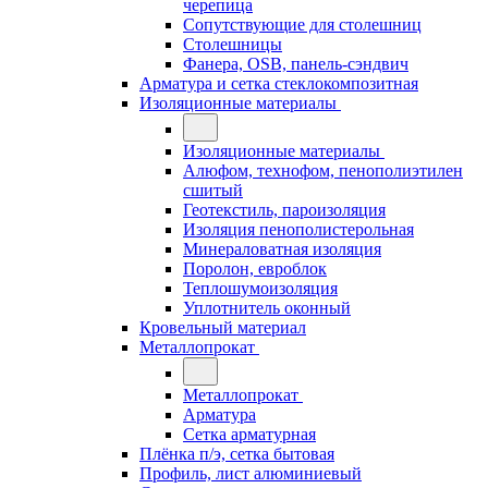
черепица
Сопутствующие для столешниц
Столешницы
Фанера, OSB, панель-сэндвич
Арматура и сетка стеклокомпозитная
Изоляционные материалы
Изоляционные материалы
Алюфом, технофом, пенополиэтилен
сшитый
Геотекстиль, пароизоляция
Изоляция пенополистерольная
Минераловатная изоляция
Поролон, евроблок
Теплошумоизоляция
Уплотнитель оконный
Кровельный материал
Металлопрокат
Металлопрокат
Арматура
Сетка арматурная
Плёнка п/э, сетка бытовая
Профиль, лист алюминиевый