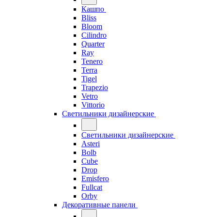
Кашпо
Bliss
Bloom
Cilindro
Quarter
Ray
Tenero
Terra
Tigel
Trapezio
Vetro
Vittorio
Светильники дизайнерские
Светильники дизайнерские
Asteri
Bolb
Cube
Drop
Emisfero
Fullcat
Orby
Декоративные панели