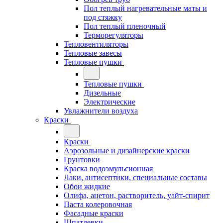
Пол теплый нагревательные маты и
под стяжку
Пол теплый пленочный
Терморегуляторы
Тепловентиляторы
Тепловые завесы
Тепловые пушки
Тепловые пушки
Дизельные
Электрические
Увлажнители воздуха
Краски
Краски
Аэрозольные и дизайнерские краски
Грунтовки
Краска водоэмульсионная
Лаки, антисептики, специальные составы
Обои жидкие
Олифа, ацетон, растворитель, уайт-спирит
Паста колеровочная
Фасадные краски
Шпатлевки