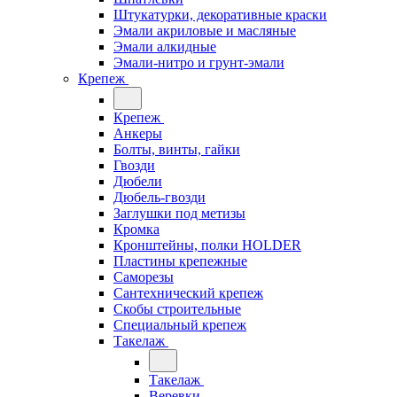
Штукатурки, декоративные краски
Эмали акриловые и масляные
Эмали алкидные
Эмали-нитро и грунт-эмали
Крепеж
Крепеж
Анкеры
Болты, винты, гайки
Гвозди
Дюбели
Дюбель-гвозди
Заглушки под метизы
Кромка
Кронштейны, полки НОLDER
Пластины крепежные
Саморезы
Сантехнический крепеж
Скобы строительные
Специальный крепеж
Такелаж
Такелаж
Веревки