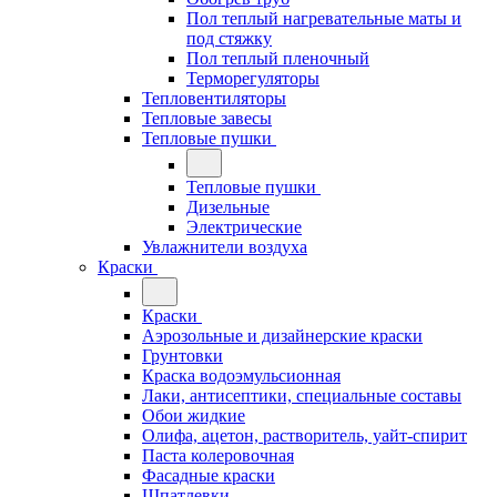
Пол теплый нагревательные маты и
под стяжку
Пол теплый пленочный
Терморегуляторы
Тепловентиляторы
Тепловые завесы
Тепловые пушки
Тепловые пушки
Дизельные
Электрические
Увлажнители воздуха
Краски
Краски
Аэрозольные и дизайнерские краски
Грунтовки
Краска водоэмульсионная
Лаки, антисептики, специальные составы
Обои жидкие
Олифа, ацетон, растворитель, уайт-спирит
Паста колеровочная
Фасадные краски
Шпатлевки