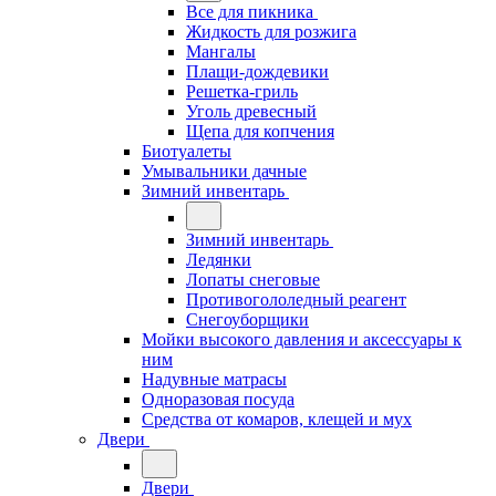
Все для пикника
Жидкость для розжига
Мангалы
Плащи-дождевики
Решетка-гриль
Уголь древесный
Щепа для копчения
Биотуалеты
Умывальники дачные
Зимний инвентарь
Зимний инвентарь
Ледянки
Лопаты снеговые
Противогололедный реагент
Снегоуборщики
Мойки высокого давления и аксессуары к
ним
Надувные матрасы
Одноразовая посуда
Средства от комаров, клещей и мух
Двери
Двери