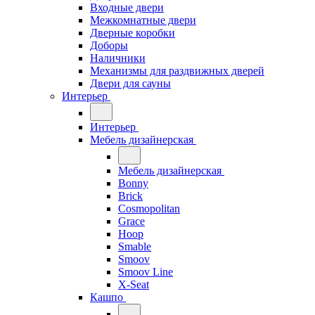
Входные двери
Межкомнатные двери
Дверные коробки
Доборы
Наличники
Механизмы для раздвижных дверей
Двери для сауны
Интерьер
Интерьер
Мебель дизайнерская
Мебель дизайнерская
Bonny
Brick
Cosmopolitan
Grace
Hoop
Smable
Smoov
Smoov Line
X-Seat
Кашпо