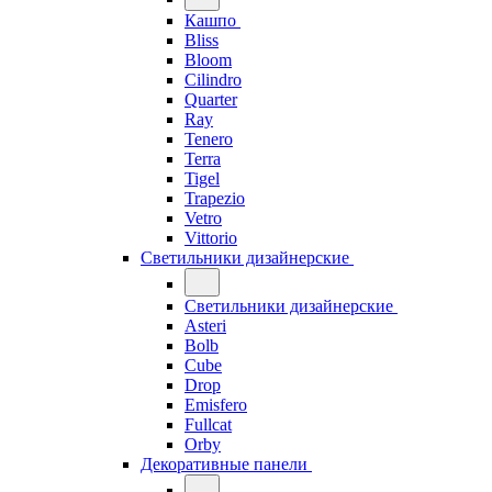
Кашпо
Bliss
Bloom
Cilindro
Quarter
Ray
Tenero
Terra
Tigel
Trapezio
Vetro
Vittorio
Светильники дизайнерские
Светильники дизайнерские
Asteri
Bolb
Cube
Drop
Emisfero
Fullcat
Orby
Декоративные панели