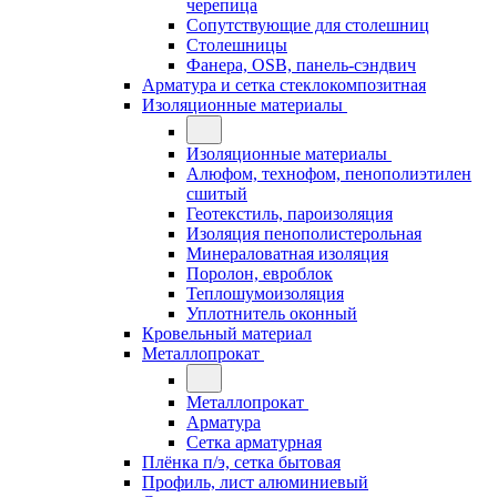
черепица
Сопутствующие для столешниц
Столешницы
Фанера, OSB, панель-сэндвич
Арматура и сетка стеклокомпозитная
Изоляционные материалы
Изоляционные материалы
Алюфом, технофом, пенополиэтилен
сшитый
Геотекстиль, пароизоляция
Изоляция пенополистерольная
Минераловатная изоляция
Поролон, евроблок
Теплошумоизоляция
Уплотнитель оконный
Кровельный материал
Металлопрокат
Металлопрокат
Арматура
Сетка арматурная
Плёнка п/э, сетка бытовая
Профиль, лист алюминиевый