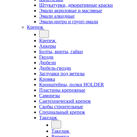
Штукатурки, декоративные краски
Эмали акриловые и масляные
Эмали алкидные
Эмали-нитро и грунт-эмали
Крепеж
Крепеж
Анкеры
Болты, винты, гайки
Гвозди
Дюбели
Дюбель-гвозди
Заглушки под метизы
Кромка
Кронштейны, полки НОLDER
Пластины крепежные
Саморезы
Сантехнический крепеж
Скобы строительные
Специальный крепеж
Такелаж
Такелаж
Веревки