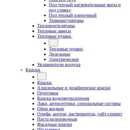
Пол теплый нагревательные маты и
под стяжку
Пол теплый пленочный
Терморегуляторы
Тепловентиляторы
Тепловые завесы
Тепловые пушки
Тепловые пушки
Дизельные
Электрические
Увлажнители воздуха
Краски
Краски
Аэрозольные и дизайнерские краски
Грунтовки
Краска водоэмульсионная
Лаки, антисептики, специальные составы
Обои жидкие
Олифа, ацетон, растворитель, уайт-спирит
Паста колеровочная
Фасадные краски
Шпатлевки