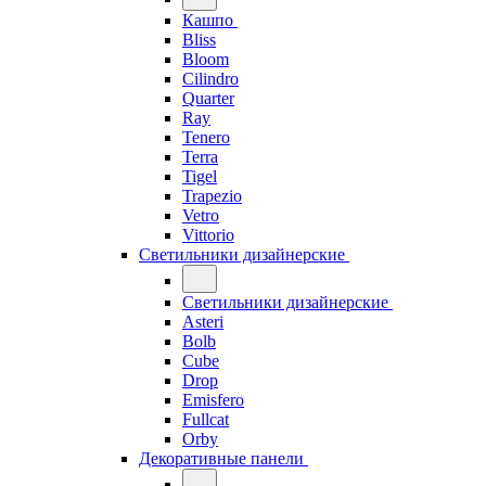
Кашпо
Bliss
Bloom
Cilindro
Quarter
Ray
Tenero
Terra
Tigel
Trapezio
Vetro
Vittorio
Светильники дизайнерские
Светильники дизайнерские
Asteri
Bolb
Cube
Drop
Emisfero
Fullcat
Orby
Декоративные панели