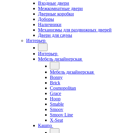
Входные двери
Межкомнатные двери
Дверные коробки
Доборы
Наличники
Механизмы для раздвижных дверей
Двери для сауны
Интерьер
Интерьер
Мебель дизайнерская
Мебель дизайнерская
Bonny
Brick
Cosmopolitan
Grace
Hoop
Smable
Smoov
Smoov Line
X-Seat
Кашпо