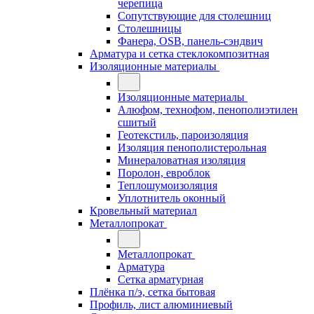
черепица
Сопутствующие для столешниц
Столешницы
Фанера, OSB, панель-сэндвич
Арматура и сетка стеклокомпозитная
Изоляционные материалы
Изоляционные материалы
Алюфом, технофом, пенополиэтилен
сшитый
Геотекстиль, пароизоляция
Изоляция пенополистерольная
Минераловатная изоляция
Поролон, евроблок
Теплошумоизоляция
Уплотнитель оконный
Кровельный материал
Металлопрокат
Металлопрокат
Арматура
Сетка арматурная
Плёнка п/э, сетка бытовая
Профиль, лист алюминиевый