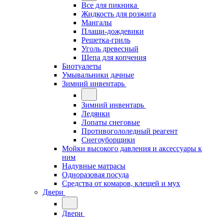
Все для пикника
Жидкость для розжига
Мангалы
Плащи-дождевики
Решетка-гриль
Уголь древесный
Щепа для копчения
Биотуалеты
Умывальники дачные
Зимний инвентарь
Зимний инвентарь
Ледянки
Лопаты снеговые
Противогололедный реагент
Снегоуборщики
Мойки высокого давления и аксессуары к
ним
Надувные матрасы
Одноразовая посуда
Средства от комаров, клещей и мух
Двери
Двери