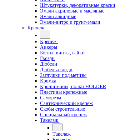
Штукатурки, декоративные краски
Эмали акриловые и масляные
Эмали алкидные
Эмали-нитро и грунт-эмали
Крепеж
Крепеж
Анкеры
Болты, винты, гайки
Гвозди
Дюбели
Дюбель-гвозди
Заглушки под метизы
Кромка
Кронштейны, полки НОLDER
Пластины крепежные
Саморезы
Сантехнический крепеж
Скобы строительные
Специальный крепеж
Такелаж
Такелаж
Веревки