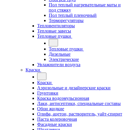
Пол теплый нагревательные маты и
под стяжку
Пол теплый пленочный
Терморегуляторы
Тепловентиляторы
Тепловые завесы
Тепловые пушки
Тепловые пушки
Дизельные
Электрические
Увлажнители воздуха
Краски
Краски
Аэрозольные и дизайнерские краски
Грунтовки
Краска водоэмульсионная
Лаки, антисептики, специальные составы
Обои жидкие
Олифа, ацетон, растворитель, уайт-спирит
Паста колеровочная
Фасадные краски
Шпатлевки