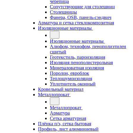
черепица
Сопутствующие для столешниц
Столешницы
Фанера, OSB, панель-сэндвич
Арматура и сетка стеклокомпозитная
Изоляционные материалы
Изоляционные материалы
Алюфом, технофом, пенополиэтилен
сшитый
Геотекстиль, пароизоляция
Изоляция пенополистерольная
Минераловатная изоляция
Поролон, евроблок
Теплошумоизоляция
Уплотнитель оконный
Кровельный материал
Металлопрокат
Металлопрокат
Арматура
Сетка арматурная
Плёнка п/э, сетка бытовая
Профиль, лист алюминиевый