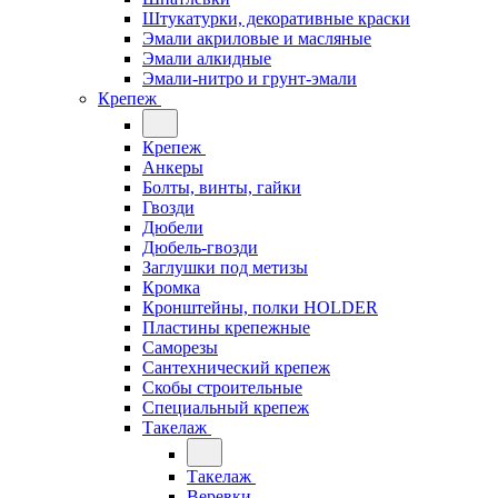
Штукатурки, декоративные краски
Эмали акриловые и масляные
Эмали алкидные
Эмали-нитро и грунт-эмали
Крепеж
Крепеж
Анкеры
Болты, винты, гайки
Гвозди
Дюбели
Дюбель-гвозди
Заглушки под метизы
Кромка
Кронштейны, полки НОLDER
Пластины крепежные
Саморезы
Сантехнический крепеж
Скобы строительные
Специальный крепеж
Такелаж
Такелаж
Веревки