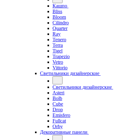
Кашпо
Bliss
Bloom
Cilindro
Quarter
Ray
Tenero
Terra
Tigel
Trapezio
Vetro
Vittorio
Светильники дизайнерские
Светильники дизайнерские
Asteri
Bolb
Cube
Drop
Emisfero
Fullcat
Orby
Декоративные панели