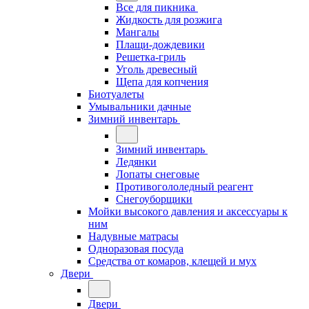
Все для пикника
Жидкость для розжига
Мангалы
Плащи-дождевики
Решетка-гриль
Уголь древесный
Щепа для копчения
Биотуалеты
Умывальники дачные
Зимний инвентарь
Зимний инвентарь
Ледянки
Лопаты снеговые
Противогололедный реагент
Снегоуборщики
Мойки высокого давления и аксессуары к
ним
Надувные матрасы
Одноразовая посуда
Средства от комаров, клещей и мух
Двери
Двери