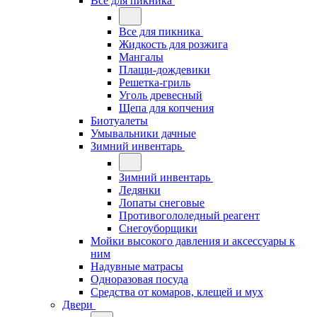
Все для пикника
Все для пикника
Жидкость для розжига
Мангалы
Плащи-дождевики
Решетка-гриль
Уголь древесный
Щепа для копчения
Биотуалеты
Умывальники дачные
Зимний инвентарь
Зимний инвентарь
Ледянки
Лопаты снеговые
Противогололедный реагент
Снегоуборщики
Мойки высокого давления и аксессуары к
ним
Надувные матрасы
Одноразовая посуда
Средства от комаров, клещей и мух
Двери