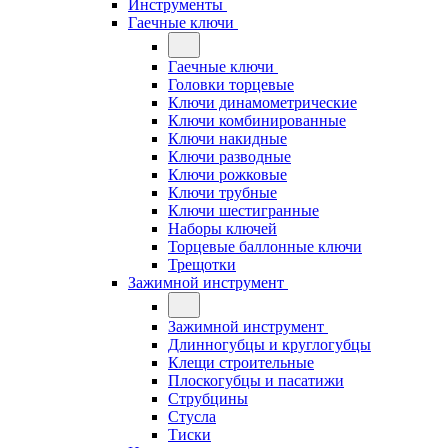
Инструменты
Гаечные ключи
Гаечные ключи
Головки торцевые
Ключи динамометрические
Ключи комбинированные
Ключи накидные
Ключи разводные
Ключи рожковые
Ключи трубные
Ключи шестигранные
Наборы ключей
Торцевые баллонные ключи
Трещотки
Зажимной инструмент
Зажимной инструмент
Длинногубцы и круглогубцы
Клещи строительные
Плоскогубцы и пасатижи
Струбцины
Стусла
Тиски