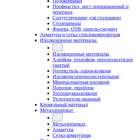
Подоконники
Профнастил, лист оцинкованный и
черепица
Сопутствующие для столешниц
Столешницы
Фанера, OSB, панель-сэндвич
Арматура и сетка стеклокомпозитная
Изоляционные материалы
Изоляционные материалы
Алюфом, технофом, пенополиэтилен
сшитый
Геотекстиль, пароизоляция
Изоляция пенополистерольная
Минераловатная изоляция
Поролон, евроблок
Теплошумоизоляция
Уплотнитель оконный
Кровельный материал
Металлопрокат
Металлопрокат
Арматура
Сетка арматурная