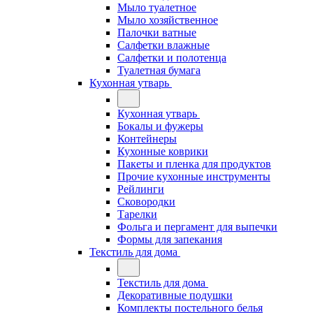
Мыло туалетное
Мыло хозяйственное
Палочки ватные
Салфетки влажные
Салфетки и полотенца
Туалетная бумага
Кухонная утварь
Кухонная утварь
Бокалы и фужеры
Контейнеры
Кухонные коврики
Пакеты и пленка для продуктов
Прочие кухонные инструменты
Рейлинги
Сковородки
Тарелки
Фольга и пергамент для выпечки
Формы для запекания
Текстиль для дома
Текстиль для дома
Декоративные подушки
Комплекты постельного белья