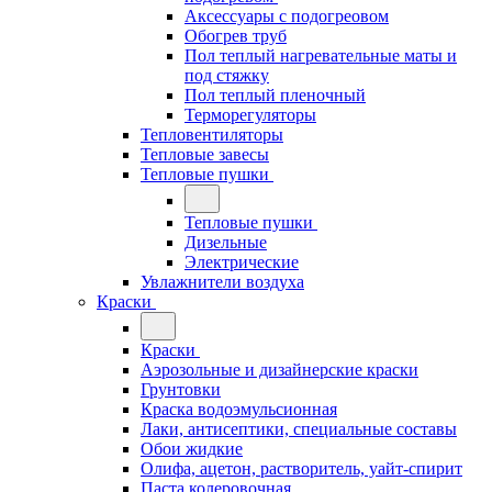
Аксессуары с подогреовом
Обогрев труб
Пол теплый нагревательные маты и
под стяжку
Пол теплый пленочный
Терморегуляторы
Тепловентиляторы
Тепловые завесы
Тепловые пушки
Тепловые пушки
Дизельные
Электрические
Увлажнители воздуха
Краски
Краски
Аэрозольные и дизайнерские краски
Грунтовки
Краска водоэмульсионная
Лаки, антисептики, специальные составы
Обои жидкие
Олифа, ацетон, растворитель, уайт-спирит
Паста колеровочная