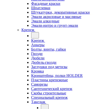
Фасадные краски
Шпатлевки
Штукатурки, декоративные краски
Эмали акриловые и масляные
Эмали алкидные
Эмали-нитро и грунт-эмали
Крепеж
Крепеж
Анкеры
Болты, винты, гайки
Гвозди
Дюбели
Дюбель-гвозди
Заглушки под метизы
Кромка
Кронштейны, полки НОLDER
Пластины крепежные
Саморезы
Сантехнический крепеж
Скобы строительные
Специальный крепеж
Такелаж