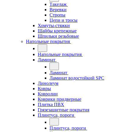
Такелаж
Веревки
Стропы
Цепи и тросы
Хомуты-стяжки
Шайбы крепежные
Шпильки резьбовые
Напольные покрытия
Напольные покрытия
Ламинат
Ламинат
Ламинат водостойкий SPC
Линолеум
Ковры
Ковролин
Коврики придверные
Плитка ПВХ
Грязезащитные покрытия
Плинтуса, пороги
Плинтуса, пороги