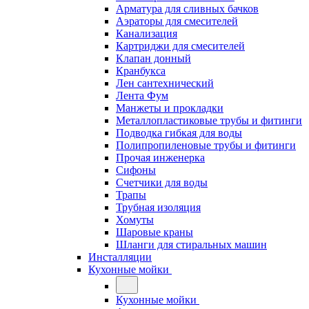
Арматура для сливных бачков
Аэраторы для смесителей
Канализация
Картриджи для смесителей
Клапан донный
Кранбукса
Лен сантехнический
Лента Фум
Манжеты и прокладки
Металлопластиковые трубы и фитинги
Подводка гибкая для воды
Полипропиленовые трубы и фитинги
Прочая инженерка
Сифоны
Счетчики для воды
Трапы
Трубная изоляция
Хомуты
Шаровые краны
Шланги для стиральных машин
Инсталляции
Кухонные мойки
Кухонные мойки