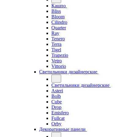
Кашпо
Bliss
Bloom
Cilindro
Quarter
Ray
Tenero
Terra
Tigel
Trapezio
Vetro
Vittorio
Светильники дизайнерские
Светильники дизайнерские
Asteri
Bolb
Cube
Drop
Emisfero
Fullcat
Orby
Декоративные панели