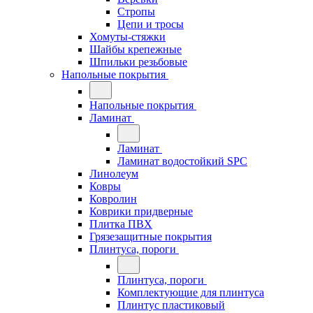
Стропы
Цепи и тросы
Хомуты-стяжки
Шайбы крепежные
Шпильки резьбовые
Напольные покрытия
Напольные покрытия
Ламинат
Ламинат
Ламинат водостойкий SPC
Линолеум
Ковры
Ковролин
Коврики придверные
Плитка ПВХ
Грязезащитные покрытия
Плинтуса, пороги
Плинтуса, пороги
Комплектующие для плинтуса
Плинтус пластиковый