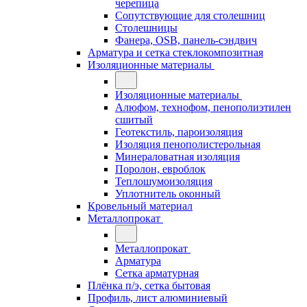
черепица
Сопутствующие для столешниц
Столешницы
Фанера, OSB, панель-сэндвич
Арматура и сетка стеклокомпозитная
Изоляционные материалы
Изоляционные материалы
Алюфом, технофом, пенополиэтилен
сшитый
Геотекстиль, пароизоляция
Изоляция пенополистерольная
Минераловатная изоляция
Поролон, евроблок
Теплошумоизоляция
Уплотнитель оконный
Кровельный материал
Металлопрокат
Металлопрокат
Арматура
Сетка арматурная
Плёнка п/э, сетка бытовая
Профиль, лист алюминиевый