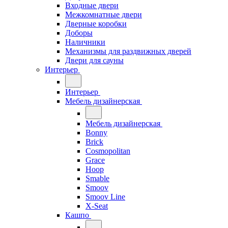
Входные двери
Межкомнатные двери
Дверные коробки
Доборы
Наличники
Механизмы для раздвижных дверей
Двери для сауны
Интерьер
Интерьер
Мебель дизайнерская
Мебель дизайнерская
Bonny
Brick
Cosmopolitan
Grace
Hoop
Smable
Smoov
Smoov Line
X-Seat
Кашпо