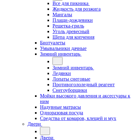
Все для пикника
Жидкость для розжига
Мангалы
Плащи-дождевики
Решетка-гриль
Уголь древесный
Щепа для копчения
Биотуалеты
Умывальники дачные
Зимний инвентарь
Зимний инвентарь
Ледянки
Лопаты снеговые
Противогололедный реагент
Снегоуборщики
Мойки высокого давления и аксессуары к
ним
Надувные матрасы
Одноразовая посуда
Средства от комаров, клещей и мух
Двери
Двери