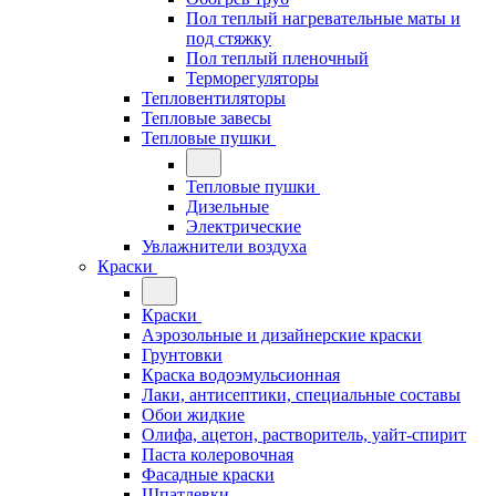
Пол теплый нагревательные маты и
под стяжку
Пол теплый пленочный
Терморегуляторы
Тепловентиляторы
Тепловые завесы
Тепловые пушки
Тепловые пушки
Дизельные
Электрические
Увлажнители воздуха
Краски
Краски
Аэрозольные и дизайнерские краски
Грунтовки
Краска водоэмульсионная
Лаки, антисептики, специальные составы
Обои жидкие
Олифа, ацетон, растворитель, уайт-спирит
Паста колеровочная
Фасадные краски
Шпатлевки