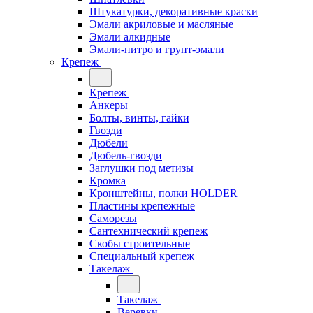
Штукатурки, декоративные краски
Эмали акриловые и масляные
Эмали алкидные
Эмали-нитро и грунт-эмали
Крепеж
Крепеж
Анкеры
Болты, винты, гайки
Гвозди
Дюбели
Дюбель-гвозди
Заглушки под метизы
Кромка
Кронштейны, полки НОLDER
Пластины крепежные
Саморезы
Сантехнический крепеж
Скобы строительные
Специальный крепеж
Такелаж
Такелаж
Веревки