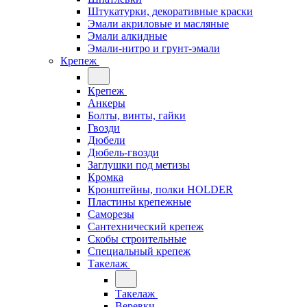
Штукатурки, декоративные краски
Эмали акриловые и масляные
Эмали алкидные
Эмали-нитро и грунт-эмали
Крепеж
Крепеж
Анкеры
Болты, винты, гайки
Гвозди
Дюбели
Дюбель-гвозди
Заглушки под метизы
Кромка
Кронштейны, полки НОLDER
Пластины крепежные
Саморезы
Сантехнический крепеж
Скобы строительные
Специальный крепеж
Такелаж
Такелаж
Веревки