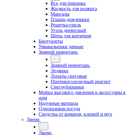
Все для пикника
Жидкость для розжига
Мангалы
Плащи-дождевики
Решетка-гриль
Уголь древесный
Щепа для копчения
Биотуалеты
Умывальники дачные
Зимний инвентарь
Зимний инвентарь
Ледянки
Лопаты снеговые
Противогололедный реагент
Снегоуборщики
Мойки высокого давления и аксессуары к
ним
Надувные матрасы
Одноразовая посуда
Средства от комаров, клещей и мух
Двери
Двери