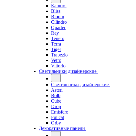
Кашпо
Bliss
Bloom
Cilindro
Quarter
Ray
Tenero
Terra
Tigel
Trapezio
Vetro
Vittorio
Светильники дизайнерские
Светильники дизайнерские
Asteri
Bolb
Cube
Drop
Emisfero
Fullcat
Orby
Декоративные панели