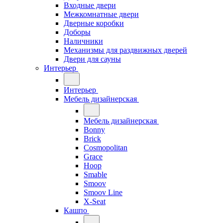
Входные двери
Межкомнатные двери
Дверные коробки
Доборы
Наличники
Механизмы для раздвижных дверей
Двери для сауны
Интерьер
Интерьер
Мебель дизайнерская
Мебель дизайнерская
Bonny
Brick
Cosmopolitan
Grace
Hoop
Smable
Smoov
Smoov Line
X-Seat
Кашпо