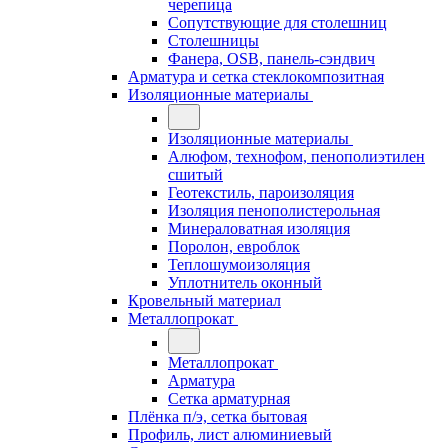
черепица
Сопутствующие для столешниц
Столешницы
Фанера, OSB, панель-сэндвич
Арматура и сетка стеклокомпозитная
Изоляционные материалы
Изоляционные материалы
Алюфом, технофом, пенополиэтилен
сшитый
Геотекстиль, пароизоляция
Изоляция пенополистерольная
Минераловатная изоляция
Поролон, евроблок
Теплошумоизоляция
Уплотнитель оконный
Кровельный материал
Металлопрокат
Металлопрокат
Арматура
Сетка арматурная
Плёнка п/э, сетка бытовая
Профиль, лист алюминиевый