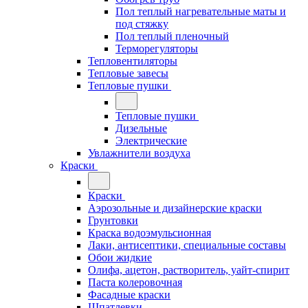
Пол теплый нагревательные маты и
под стяжку
Пол теплый пленочный
Терморегуляторы
Тепловентиляторы
Тепловые завесы
Тепловые пушки
Тепловые пушки
Дизельные
Электрические
Увлажнители воздуха
Краски
Краски
Аэрозольные и дизайнерские краски
Грунтовки
Краска водоэмульсионная
Лаки, антисептики, специальные составы
Обои жидкие
Олифа, ацетон, растворитель, уайт-спирит
Паста колеровочная
Фасадные краски
Шпатлевки