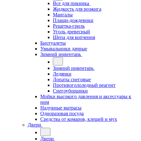
Все для пикника
Жидкость для розжига
Мангалы
Плащи-дождевики
Решетка-гриль
Уголь древесный
Щепа для копчения
Биотуалеты
Умывальники дачные
Зимний инвентарь
Зимний инвентарь
Ледянки
Лопаты снеговые
Противогололедный реагент
Снегоуборщики
Мойки высокого давления и аксессуары к
ним
Надувные матрасы
Одноразовая посуда
Средства от комаров, клещей и мух
Двери
Двери