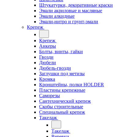
Штукатурки, декоративные краски
Эмали акриловые и масляные
Эмали алкидные
Эмали-нитро и грунт-эмали
Крепеж
Крепеж
Анкеры
Болты, винты, гайки
Гвозди
Дюбели
Дюбель-гвозди
Заглушки под метизы
Кромка
Кронштейны, полки НОLDER
Пластины крепежные
Саморезы
Сантехнический крепеж
Скобы строительные
Специальный крепеж
Такелаж
Такелаж
Веревки