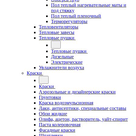
Пол теплый нагревательные маты и
под стяжку
Пол теплый пленочный
Терморегуляторы
Тепловентиляторы
Тепловые завесы
Тепловые пушки
Тепловые пушки
Дизельные
Электрические
Увлажнители воздуха
Краски
Краски
Аэрозольные и дизайнерские краски
Грунтовки
Краска водоэмульсионная
Лаки, антисептики, специальные составы
Обои жидкие
Олифа, ацетон, растворитель, уайт-спирит
Паста колеровочная
Фасадные краски
Шпатлевки