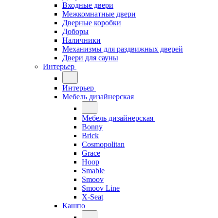
Входные двери
Межкомнатные двери
Дверные коробки
Доборы
Наличники
Механизмы для раздвижных дверей
Двери для сауны
Интерьер
Интерьер
Мебель дизайнерская
Мебель дизайнерская
Bonny
Brick
Cosmopolitan
Grace
Hoop
Smable
Smoov
Smoov Line
X-Seat
Кашпо