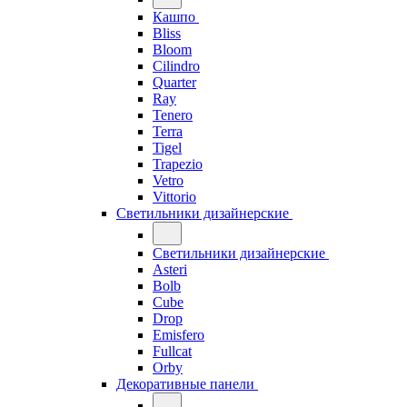
Кашпо
Bliss
Bloom
Cilindro
Quarter
Ray
Tenero
Terra
Tigel
Trapezio
Vetro
Vittorio
Светильники дизайнерские
Светильники дизайнерские
Asteri
Bolb
Cube
Drop
Emisfero
Fullcat
Orby
Декоративные панели