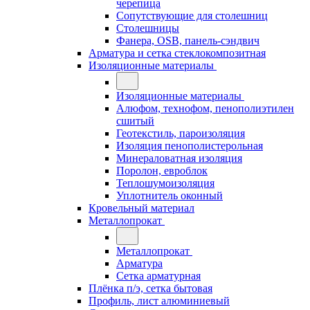
черепица
Сопутствующие для столешниц
Столешницы
Фанера, OSB, панель-сэндвич
Арматура и сетка стеклокомпозитная
Изоляционные материалы
Изоляционные материалы
Алюфом, технофом, пенополиэтилен
сшитый
Геотекстиль, пароизоляция
Изоляция пенополистерольная
Минераловатная изоляция
Поролон, евроблок
Теплошумоизоляция
Уплотнитель оконный
Кровельный материал
Металлопрокат
Металлопрокат
Арматура
Сетка арматурная
Плёнка п/э, сетка бытовая
Профиль, лист алюминиевый