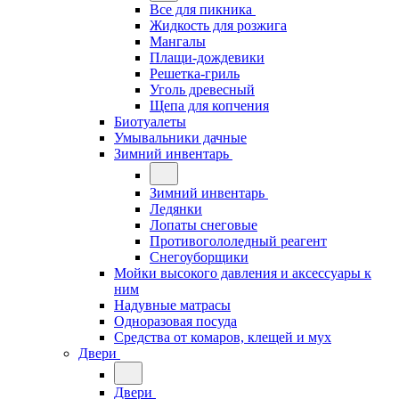
Все для пикника
Жидкость для розжига
Мангалы
Плащи-дождевики
Решетка-гриль
Уголь древесный
Щепа для копчения
Биотуалеты
Умывальники дачные
Зимний инвентарь
Зимний инвентарь
Ледянки
Лопаты снеговые
Противогололедный реагент
Снегоуборщики
Мойки высокого давления и аксессуары к
ним
Надувные матрасы
Одноразовая посуда
Средства от комаров, клещей и мух
Двери
Двери