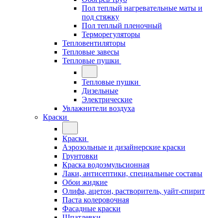
Пол теплый нагревательные маты и
под стяжку
Пол теплый пленочный
Терморегуляторы
Тепловентиляторы
Тепловые завесы
Тепловые пушки
Тепловые пушки
Дизельные
Электрические
Увлажнители воздуха
Краски
Краски
Аэрозольные и дизайнерские краски
Грунтовки
Краска водоэмульсионная
Лаки, антисептики, специальные составы
Обои жидкие
Олифа, ацетон, растворитель, уайт-спирит
Паста колеровочная
Фасадные краски
Шпатлевки