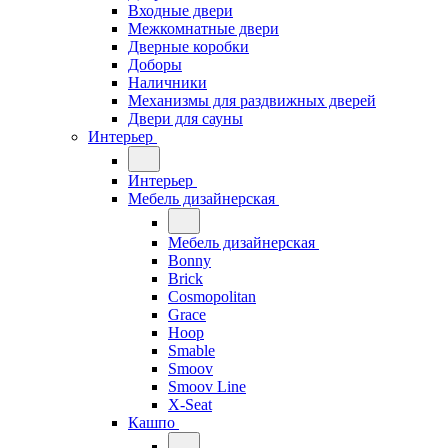
Входные двери
Межкомнатные двери
Дверные коробки
Доборы
Наличники
Механизмы для раздвижных дверей
Двери для сауны
Интерьер
Интерьер
Мебель дизайнерская
Мебель дизайнерская
Bonny
Brick
Cosmopolitan
Grace
Hoop
Smable
Smoov
Smoov Line
X-Seat
Кашпо