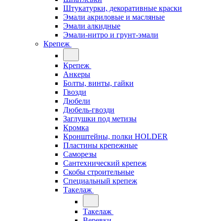
Штукатурки, декоративные краски
Эмали акриловые и масляные
Эмали алкидные
Эмали-нитро и грунт-эмали
Крепеж
Крепеж
Анкеры
Болты, винты, гайки
Гвозди
Дюбели
Дюбель-гвозди
Заглушки под метизы
Кромка
Кронштейны, полки НОLDER
Пластины крепежные
Саморезы
Сантехнический крепеж
Скобы строительные
Специальный крепеж
Такелаж
Такелаж
Веревки