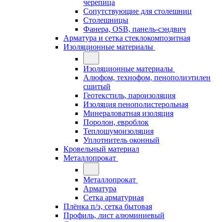
черепица
Сопутствующие для столешниц
Столешницы
Фанера, OSB, панель-сэндвич
Арматура и сетка стеклокомпозитная
Изоляционные материалы
Изоляционные материалы
Алюфом, технофом, пенополиэтилен
сшитый
Геотекстиль, пароизоляция
Изоляция пенополистерольная
Минераловатная изоляция
Поролон, евроблок
Теплошумоизоляция
Уплотнитель оконный
Кровельный материал
Металлопрокат
Металлопрокат
Арматура
Сетка арматурная
Плёнка п/э, сетка бытовая
Профиль, лист алюминиевый