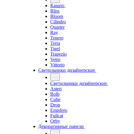
Кашпо
Bliss
Bloom
Cilindro
Quarter
Ray
Tenero
Terra
Tigel
Trapezio
Vetro
Vittorio
Светильники дизайнерские
Светильники дизайнерские
Asteri
Bolb
Cube
Drop
Emisfero
Fullcat
Orby
Декоративные панели