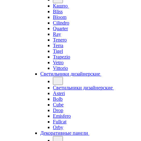
Кашпо
Bliss
Bloom
Cilindro
Quarter
Ray
Tenero
Terra
Tigel
Trapezio
Vetro
Vittorio
Светильники дизайнерские
Светильники дизайнерские
Asteri
Bolb
Cube
Drop
Emisfero
Fullcat
Orby
Декоративные панели