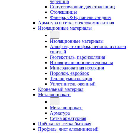
черепица
Сопутствующие для столешниц
Столешницы
Фанера, OSB, панель-сэндвич
Арматура и сетка стеклокомпозитная
Изоляционные материалы
Изоляционные материалы
Алюфом, технофом, пенополиэтилен
сшитый
Геотекстиль, пароизоляция
Изоляция пенополистерольная
Минераловатная изоляция
Поролон, евроблок
Теплошумоизоляция
Уплотнитель оконный
Кровельный материал
Металлопрокат
Металлопрокат
Арматура
Сетка арматурная
Плёнка п/э, сетка бытовая
Профиль, лист алюминиевый