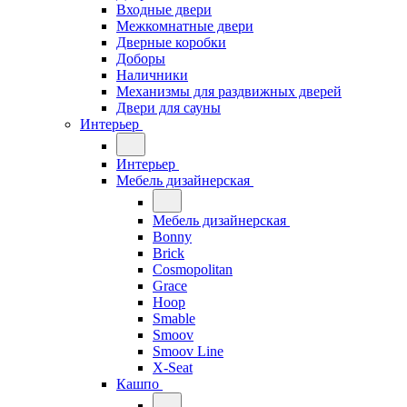
Входные двери
Межкомнатные двери
Дверные коробки
Доборы
Наличники
Механизмы для раздвижных дверей
Двери для сауны
Интерьер
Интерьер
Мебель дизайнерская
Мебель дизайнерская
Bonny
Brick
Cosmopolitan
Grace
Hoop
Smable
Smoov
Smoov Line
X-Seat
Кашпо