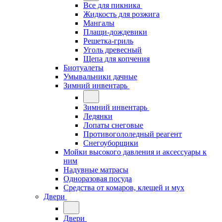
Все для пикника
Жидкость для розжига
Мангалы
Плащи-дождевики
Решетка-гриль
Уголь древесный
Щепа для копчения
Биотуалеты
Умывальники дачные
Зимний инвентарь
Зимний инвентарь
Ледянки
Лопаты снеговые
Противогололедный реагент
Снегоуборщики
Мойки высокого давления и аксессуары к
ним
Надувные матрасы
Одноразовая посуда
Средства от комаров, клещей и мух
Двери
Двери