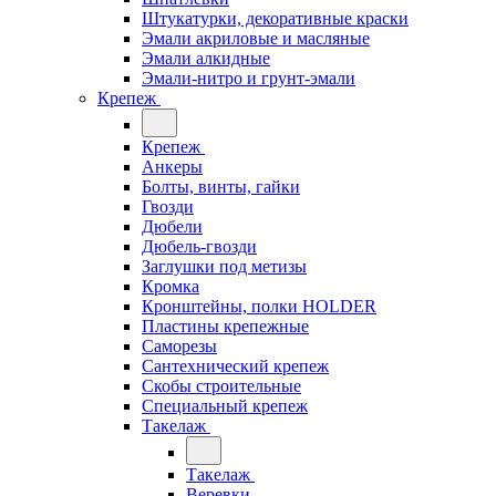
Штукатурки, декоративные краски
Эмали акриловые и масляные
Эмали алкидные
Эмали-нитро и грунт-эмали
Крепеж
Крепеж
Анкеры
Болты, винты, гайки
Гвозди
Дюбели
Дюбель-гвозди
Заглушки под метизы
Кромка
Кронштейны, полки НОLDER
Пластины крепежные
Саморезы
Сантехнический крепеж
Скобы строительные
Специальный крепеж
Такелаж
Такелаж
Веревки