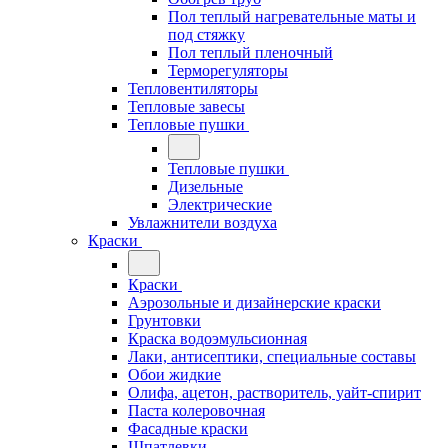
Пол теплый нагревательные маты и
под стяжку
Пол теплый пленочный
Терморегуляторы
Тепловентиляторы
Тепловые завесы
Тепловые пушки
Тепловые пушки
Дизельные
Электрические
Увлажнители воздуха
Краски
Краски
Аэрозольные и дизайнерские краски
Грунтовки
Краска водоэмульсионная
Лаки, антисептики, специальные составы
Обои жидкие
Олифа, ацетон, растворитель, уайт-спирит
Паста колеровочная
Фасадные краски
Шпатлевки