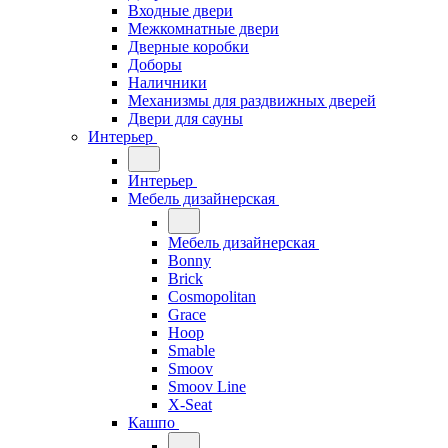
Входные двери
Межкомнатные двери
Дверные коробки
Доборы
Наличники
Механизмы для раздвижных дверей
Двери для сауны
Интерьер
Интерьер
Мебель дизайнерская
Мебель дизайнерская
Bonny
Brick
Cosmopolitan
Grace
Hoop
Smable
Smoov
Smoov Line
X-Seat
Кашпо