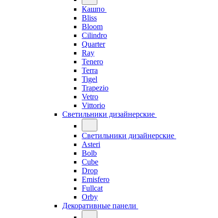
Кашпо
Bliss
Bloom
Cilindro
Quarter
Ray
Tenero
Terra
Tigel
Trapezio
Vetro
Vittorio
Светильники дизайнерские
Светильники дизайнерские
Asteri
Bolb
Cube
Drop
Emisfero
Fullcat
Orby
Декоративные панели