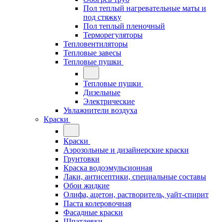
Пол теплый нагревательные маты и
под стяжку
Пол теплый пленочный
Терморегуляторы
Тепловентиляторы
Тепловые завесы
Тепловые пушки
Тепловые пушки
Дизельные
Электрические
Увлажнители воздуха
Краски
Краски
Аэрозольные и дизайнерские краски
Грунтовки
Краска водоэмульсионная
Лаки, антисептики, специальные составы
Обои жидкие
Олифа, ацетон, растворитель, уайт-спирит
Паста колеровочная
Фасадные краски
Шпатлевки