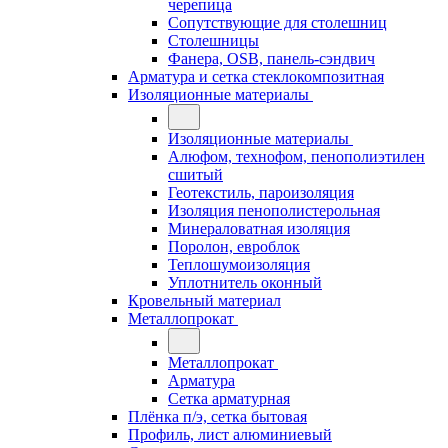
черепица
Сопутствующие для столешниц
Столешницы
Фанера, OSB, панель-сэндвич
Арматура и сетка стеклокомпозитная
Изоляционные материалы
Изоляционные материалы
Алюфом, технофом, пенополиэтилен
сшитый
Геотекстиль, пароизоляция
Изоляция пенополистерольная
Минераловатная изоляция
Поролон, евроблок
Теплошумоизоляция
Уплотнитель оконный
Кровельный материал
Металлопрокат
Металлопрокат
Арматура
Сетка арматурная
Плёнка п/э, сетка бытовая
Профиль, лист алюминиевый