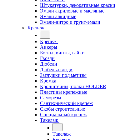
Штукатурки, декоративные краски
Эмали акриловые и масляные
Эмали алкидные
Эмали-нитро и грунт-эмали
Крепеж
Крепеж
Анкеры
Болты, винты, гайки
Гвозди
Дюбели
Дюбель-гвозди
Заглушки под метизы
Кромка
Кронштейны, полки НОLDER
Пластины крепежные
Саморезы
Сантехнический крепеж
Скобы строительные
Специальный крепеж
Такелаж
Такелаж
Веревки