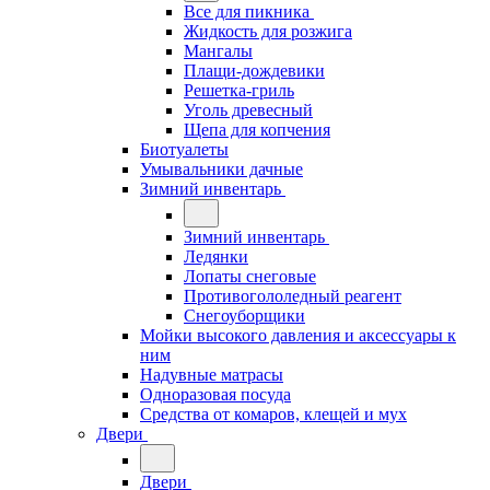
Все для пикника
Жидкость для розжига
Мангалы
Плащи-дождевики
Решетка-гриль
Уголь древесный
Щепа для копчения
Биотуалеты
Умывальники дачные
Зимний инвентарь
Зимний инвентарь
Ледянки
Лопаты снеговые
Противогололедный реагент
Снегоуборщики
Мойки высокого давления и аксессуары к
ним
Надувные матрасы
Одноразовая посуда
Средства от комаров, клещей и мух
Двери
Двери