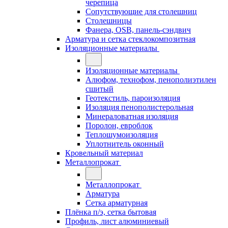
черепица
Сопутствующие для столешниц
Столешницы
Фанера, OSB, панель-сэндвич
Арматура и сетка стеклокомпозитная
Изоляционные материалы
Изоляционные материалы
Алюфом, технофом, пенополиэтилен
сшитый
Геотекстиль, пароизоляция
Изоляция пенополистерольная
Минераловатная изоляция
Поролон, евроблок
Теплошумоизоляция
Уплотнитель оконный
Кровельный материал
Металлопрокат
Металлопрокат
Арматура
Сетка арматурная
Плёнка п/э, сетка бытовая
Профиль, лист алюминиевый