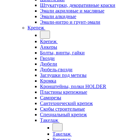
Штукатурки, декоративные краски
Эмали акриловые и масляные
Эмали алкидные
Эмали-нитро и грунт-эмали
Крепеж
Крепеж
Анкеры
Болты, винты, гайки
Гвозди
Дюбели
Дюбель-гвозди
Заглушки под метизы
Кромка
Кронштейны, полки НОLDER
Пластины крепежные
Саморезы
Сантехнический крепеж
Скобы строительные
Специальный крепеж
Такелаж
Такелаж
Веревки