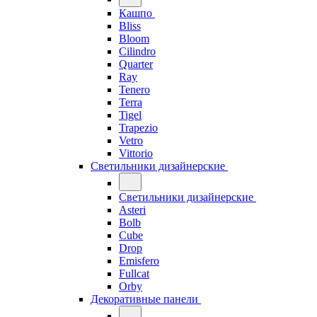
Кашпо
Bliss
Bloom
Cilindro
Quarter
Ray
Tenero
Terra
Tigel
Trapezio
Vetro
Vittorio
Светильники дизайнерские
Светильники дизайнерские
Asteri
Bolb
Cube
Drop
Emisfero
Fullcat
Orby
Декоративные панели