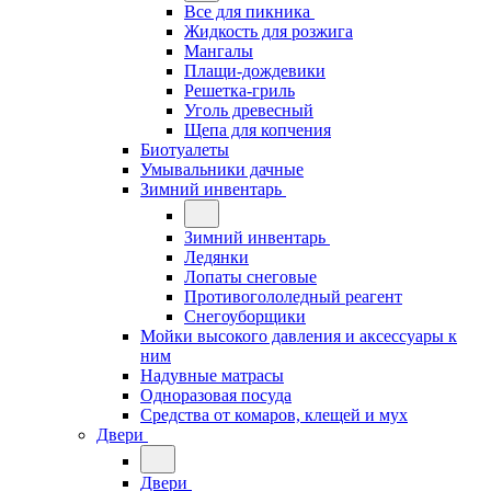
Все для пикника
Жидкость для розжига
Мангалы
Плащи-дождевики
Решетка-гриль
Уголь древесный
Щепа для копчения
Биотуалеты
Умывальники дачные
Зимний инвентарь
Зимний инвентарь
Ледянки
Лопаты снеговые
Противогололедный реагент
Снегоуборщики
Мойки высокого давления и аксессуары к
ним
Надувные матрасы
Одноразовая посуда
Средства от комаров, клещей и мух
Двери
Двери