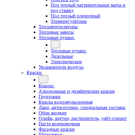
Пол теплый нагревательные маты и
под стяжку
Пол теплый пленочный
Терморегуляторы
Тепловентиляторы
Тепловые завесы
Тепловые пушки
Тепловые пушки
Дизельные
Электрические
Увлажнители воздуха
Краски
Краски
Аэрозольные и дизайнерские краски
Грунтовки
Краска водоэмульсионная
Лаки, антисептики, специальные составы
Обои жидкие
Олифа, ацетон, растворитель, уайт-спирит
Паста колеровочная
Фасадные краски
Шпатлевки