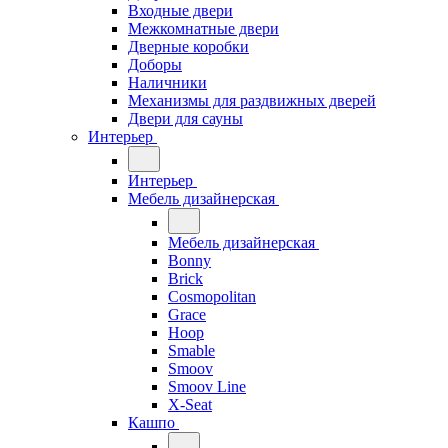
Входные двери
Межкомнатные двери
Дверные коробки
Доборы
Наличники
Механизмы для раздвижных дверей
Двери для сауны
Интерьер
Интерьер
Мебель дизайнерская
Мебель дизайнерская
Bonny
Brick
Cosmopolitan
Grace
Hoop
Smable
Smoov
Smoov Line
X-Seat
Кашпо