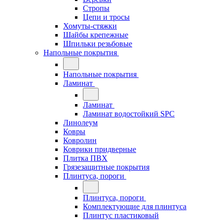
Стропы
Цепи и тросы
Хомуты-стяжки
Шайбы крепежные
Шпильки резьбовые
Напольные покрытия
Напольные покрытия
Ламинат
Ламинат
Ламинат водостойкий SPC
Линолеум
Ковры
Ковролин
Коврики придверные
Плитка ПВХ
Грязезащитные покрытия
Плинтуса, пороги
Плинтуса, пороги
Комплектующие для плинтуса
Плинтус пластиковый