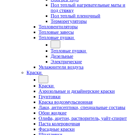
Пол теплый нагревательные маты и
под стяжку
Пол теплый пленочный
Терморегуляторы
Тепловентиляторы
Тепловые завесы
Тепловые пушки
Тепловые пушки
Дизельные
Электрические
Увлажнители воздуха
Краски
Краски
Аэрозольные и дизайнерские краски
Грунтовки
Краска водоэмульсионная
Лаки, антисептики, специальные составы
Обои жидкие
Олифа, ацетон, растворитель, уайт-спирит
Паста колеровочная
Фасадные краски
Шпатлевки