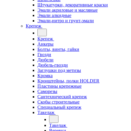
Штукатурки, декоративные краски
Эмали акриловые и масляные
Эмали алкидные
Эмали-нитро и грунт-эмали
Крепеж
Крепеж
Анкеры
Болты, винты, гайки
Гвозди
Дюбели
Дюбель-гвозди
Заглушки под метизы
Кромка
Кронштейны, полки НОLDER
Пластины крепежные
Саморезы
Сантехнический крепеж
Скобы строительные
Специальный крепеж
Такелаж
Такелаж
Веревки