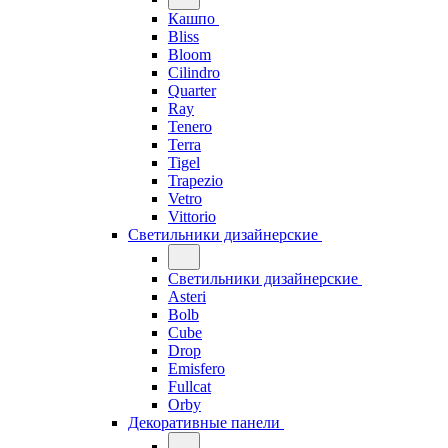
Кашпо
Bliss
Bloom
Cilindro
Quarter
Ray
Tenero
Terra
Tigel
Trapezio
Vetro
Vittorio
Светильники дизайнерские
Светильники дизайнерские
Asteri
Bolb
Cube
Drop
Emisfero
Fullcat
Orby
Декоративные панели