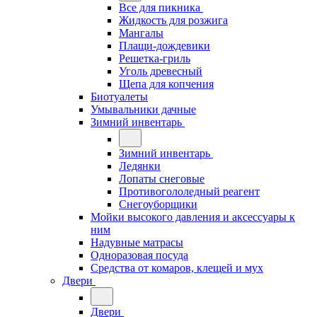
Все для пикника
Жидкость для розжига
Мангалы
Плащи-дождевики
Решетка-гриль
Уголь древесный
Щепа для копчения
Биотуалеты
Умывальники дачные
Зимний инвентарь
Зимний инвентарь
Ледянки
Лопаты снеговые
Противогололедный реагент
Снегоуборщики
Мойки высокого давления и аксессуары к
ним
Надувные матрасы
Одноразовая посуда
Средства от комаров, клещей и мух
Двери
Двери