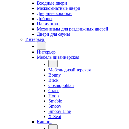
Входные двери
Межкомнатные двери
Дверные коробки
Доборы
Наличники
Механизмы для раздвижных дверей
Двери для сауны
Интерьер
Интерьер
Мебель дизайнерская
Мебель дизайнерская
Bonny
Brick
Cosmopolitan
Grace
Hoop
Smable
Smoov
Smoov Line
X-Seat
Кашпо