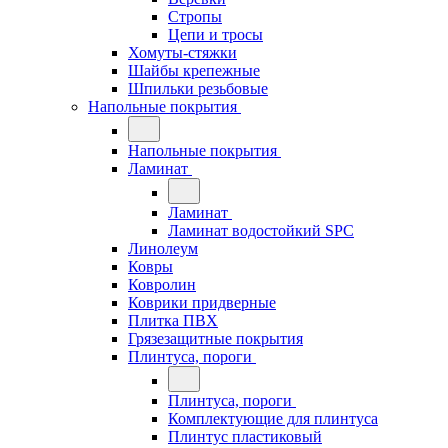
Стропы
Цепи и тросы
Хомуты-стяжки
Шайбы крепежные
Шпильки резьбовые
Напольные покрытия
Напольные покрытия
Ламинат
Ламинат
Ламинат водостойкий SPC
Линолеум
Ковры
Ковролин
Коврики придверные
Плитка ПВХ
Грязезащитные покрытия
Плинтуса, пороги
Плинтуса, пороги
Комплектующие для плинтуса
Плинтус пластиковый