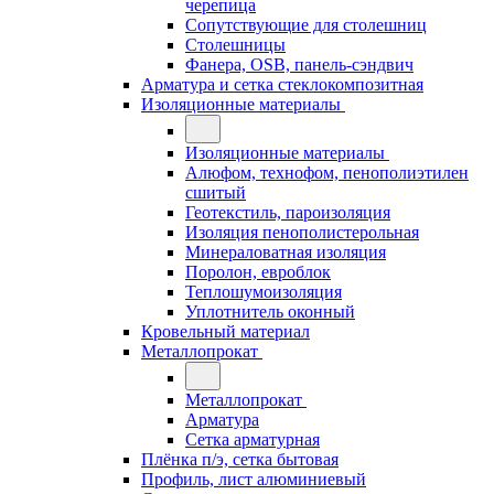
черепица
Сопутствующие для столешниц
Столешницы
Фанера, OSB, панель-сэндвич
Арматура и сетка стеклокомпозитная
Изоляционные материалы
Изоляционные материалы
Алюфом, технофом, пенополиэтилен
сшитый
Геотекстиль, пароизоляция
Изоляция пенополистерольная
Минераловатная изоляция
Поролон, евроблок
Теплошумоизоляция
Уплотнитель оконный
Кровельный материал
Металлопрокат
Металлопрокат
Арматура
Сетка арматурная
Плёнка п/э, сетка бытовая
Профиль, лист алюминиевый