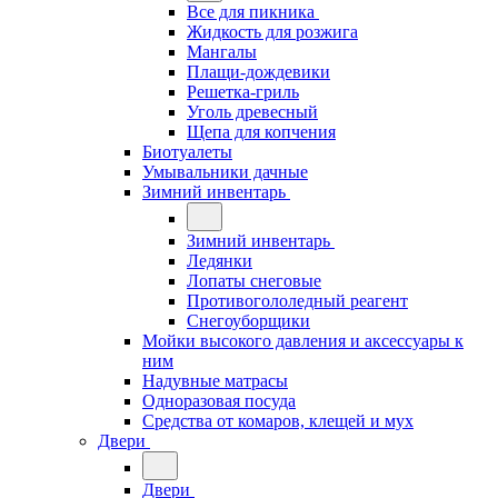
Все для пикника
Жидкость для розжига
Мангалы
Плащи-дождевики
Решетка-гриль
Уголь древесный
Щепа для копчения
Биотуалеты
Умывальники дачные
Зимний инвентарь
Зимний инвентарь
Ледянки
Лопаты снеговые
Противогололедный реагент
Снегоуборщики
Мойки высокого давления и аксессуары к
ним
Надувные матрасы
Одноразовая посуда
Средства от комаров, клещей и мух
Двери
Двери