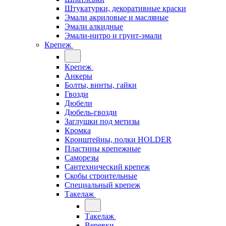
Штукатурки, декоративные краски
Эмали акриловые и масляные
Эмали алкидные
Эмали-нитро и грунт-эмали
Крепеж
Крепеж
Анкеры
Болты, винты, гайки
Гвозди
Дюбели
Дюбель-гвозди
Заглушки под метизы
Кромка
Кронштейны, полки НОLDER
Пластины крепежные
Саморезы
Сантехнический крепеж
Скобы строительные
Специальный крепеж
Такелаж
Такелаж
Веревки