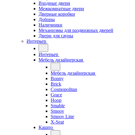
Входные двери
Межкомнатные двери
Дверные коробки
Доборы
Наличники
Механизмы для раздвижных дверей
Двери для сауны
Интерьер
Интерьер
Мебель дизайнерская
Мебель дизайнерская
Bonny
Brick
Cosmopolitan
Grace
Hoop
Smable
Smoov
Smoov Line
X-Seat
Кашпо