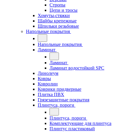
Стропы
Цепи и тросы
Хомуты-стяжки
Шайбы крепежные
Шпильки резьбовые
Напольные покрытия
Напольные покрытия
Ламинат
Ламинат
Ламинат водостойкий SPC
Линолеум
Ковры
Ковролин
Коврики придверные
Плитка ПВХ
Грязезащитные покрытия
Плинтуса, пороги
Плинтуса, пороги
Комплектующие для плинтуса
Плинтус пластиковый