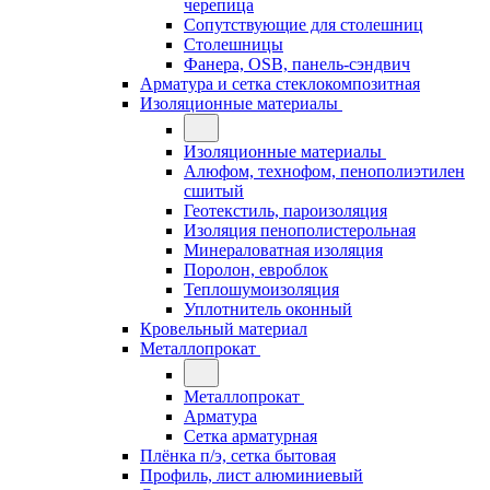
черепица
Сопутствующие для столешниц
Столешницы
Фанера, OSB, панель-сэндвич
Арматура и сетка стеклокомпозитная
Изоляционные материалы
Изоляционные материалы
Алюфом, технофом, пенополиэтилен
сшитый
Геотекстиль, пароизоляция
Изоляция пенополистерольная
Минераловатная изоляция
Поролон, евроблок
Теплошумоизоляция
Уплотнитель оконный
Кровельный материал
Металлопрокат
Металлопрокат
Арматура
Сетка арматурная
Плёнка п/э, сетка бытовая
Профиль, лист алюминиевый