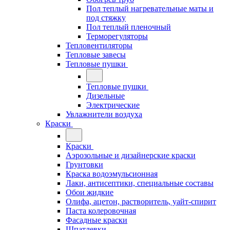
Пол теплый нагревательные маты и
под стяжку
Пол теплый пленочный
Терморегуляторы
Тепловентиляторы
Тепловые завесы
Тепловые пушки
Тепловые пушки
Дизельные
Электрические
Увлажнители воздуха
Краски
Краски
Аэрозольные и дизайнерские краски
Грунтовки
Краска водоэмульсионная
Лаки, антисептики, специальные составы
Обои жидкие
Олифа, ацетон, растворитель, уайт-спирит
Паста колеровочная
Фасадные краски
Шпатлевки