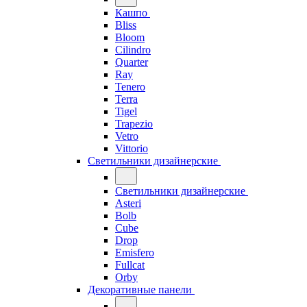
Кашпо
Bliss
Bloom
Cilindro
Quarter
Ray
Tenero
Terra
Tigel
Trapezio
Vetro
Vittorio
Светильники дизайнерские
Светильники дизайнерские
Asteri
Bolb
Cube
Drop
Emisfero
Fullcat
Orby
Декоративные панели