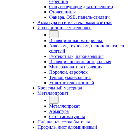
черепица
Сопутствующие для столешниц
Столешницы
Фанера, OSB, панель-сэндвич
Арматура и сетка стеклокомпозитная
Изоляционные материалы
Изоляционные материалы
Алюфом, технофом, пенополиэтилен
сшитый
Геотекстиль, пароизоляция
Изоляция пенополистерольная
Минераловатная изоляция
Поролон, евроблок
Теплошумоизоляция
Уплотнитель оконный
Кровельный материал
Металлопрокат
Металлопрокат
Арматура
Сетка арматурная
Плёнка п/э, сетка бытовая
Профиль, лист алюминиевый