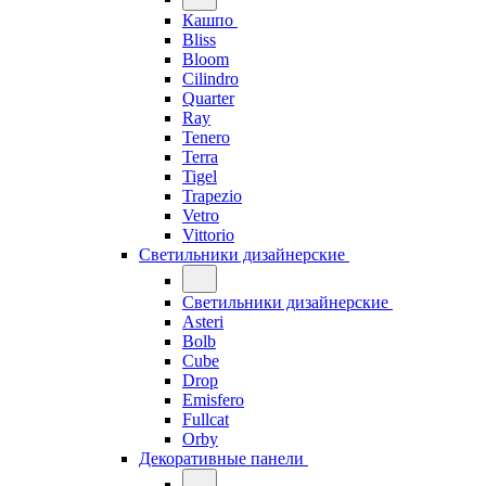
Кашпо
Bliss
Bloom
Cilindro
Quarter
Ray
Tenero
Terra
Tigel
Trapezio
Vetro
Vittorio
Светильники дизайнерские
Светильники дизайнерские
Asteri
Bolb
Cube
Drop
Emisfero
Fullcat
Orby
Декоративные панели