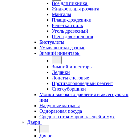
Все для пикника
Жидкость для розжига
Мангалы
Плащи-дождевики
Решетка-гриль
Уголь древесный
Щепа для копчения
Биотуалеты
Умывальники дачные
Зимний инвентарь
Зимний инвентарь
Ледянки
Лопаты снеговые
Противогололедный реагент
Снегоуборщики
Мойки высокого давления и аксессуары к
ним
Надувные матрасы
Одноразовая посуда
Средства от комаров, клещей и мух
Двери
Двери