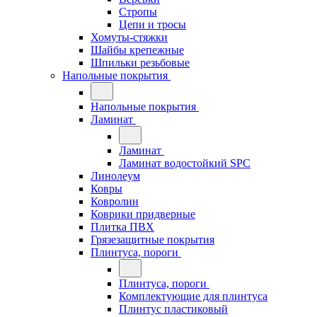
Стропы
Цепи и тросы
Хомуты-стяжки
Шайбы крепежные
Шпильки резьбовые
Напольные покрытия
Напольные покрытия
Ламинат
Ламинат
Ламинат водостойкий SPC
Линолеум
Ковры
Ковролин
Коврики придверные
Плитка ПВХ
Грязезащитные покрытия
Плинтуса, пороги
Плинтуса, пороги
Комплектующие для плинтуса
Плинтус пластиковый