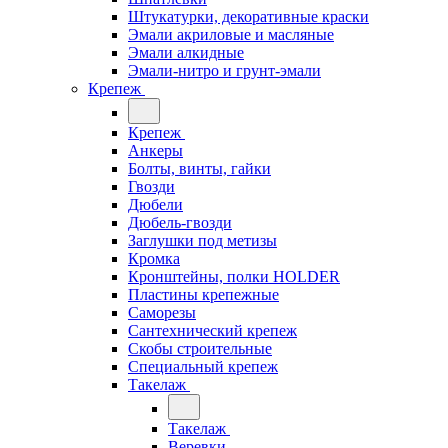
Штукатурки, декоративные краски
Эмали акриловые и масляные
Эмали алкидные
Эмали-нитро и грунт-эмали
Крепеж
Крепеж
Анкеры
Болты, винты, гайки
Гвозди
Дюбели
Дюбель-гвозди
Заглушки под метизы
Кромка
Кронштейны, полки НОLDER
Пластины крепежные
Саморезы
Сантехнический крепеж
Скобы строительные
Специальный крепеж
Такелаж
Такелаж
Веревки