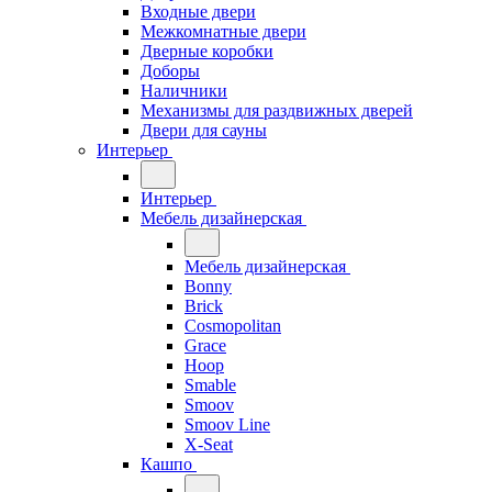
Входные двери
Межкомнатные двери
Дверные коробки
Доборы
Наличники
Механизмы для раздвижных дверей
Двери для сауны
Интерьер
Интерьер
Мебель дизайнерская
Мебель дизайнерская
Bonny
Brick
Cosmopolitan
Grace
Hoop
Smable
Smoov
Smoov Line
X-Seat
Кашпо