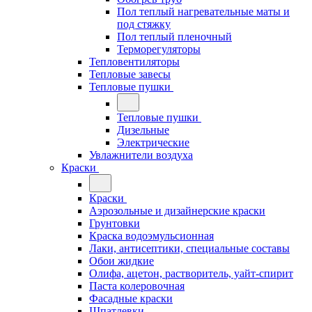
Пол теплый нагревательные маты и
под стяжку
Пол теплый пленочный
Терморегуляторы
Тепловентиляторы
Тепловые завесы
Тепловые пушки
Тепловые пушки
Дизельные
Электрические
Увлажнители воздуха
Краски
Краски
Аэрозольные и дизайнерские краски
Грунтовки
Краска водоэмульсионная
Лаки, антисептики, специальные составы
Обои жидкие
Олифа, ацетон, растворитель, уайт-спирит
Паста колеровочная
Фасадные краски
Шпатлевки