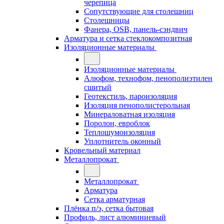
черепица
Сопутствующие для столешниц
Столешницы
Фанера, OSB, панель-сэндвич
Арматура и сетка стеклокомпозитная
Изоляционные материалы
Изоляционные материалы
Алюфом, технофом, пенополиэтилен
сшитый
Геотекстиль, пароизоляция
Изоляция пенополистерольная
Минераловатная изоляция
Поролон, евроблок
Теплошумоизоляция
Уплотнитель оконный
Кровельный материал
Металлопрокат
Металлопрокат
Арматура
Сетка арматурная
Плёнка п/э, сетка бытовая
Профиль, лист алюминиевый