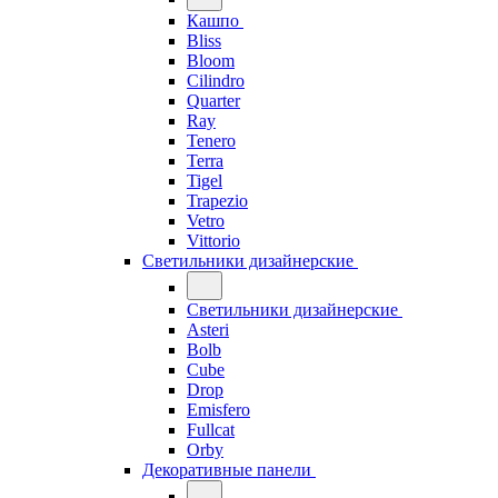
Кашпо
Bliss
Bloom
Cilindro
Quarter
Ray
Tenero
Terra
Tigel
Trapezio
Vetro
Vittorio
Светильники дизайнерские
Светильники дизайнерские
Asteri
Bolb
Cube
Drop
Emisfero
Fullcat
Orby
Декоративные панели