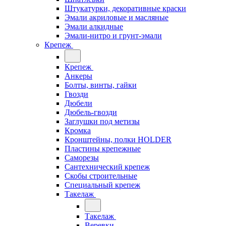
Штукатурки, декоративные краски
Эмали акриловые и масляные
Эмали алкидные
Эмали-нитро и грунт-эмали
Крепеж
Крепеж
Анкеры
Болты, винты, гайки
Гвозди
Дюбели
Дюбель-гвозди
Заглушки под метизы
Кромка
Кронштейны, полки НОLDER
Пластины крепежные
Саморезы
Сантехнический крепеж
Скобы строительные
Специальный крепеж
Такелаж
Такелаж
Веревки