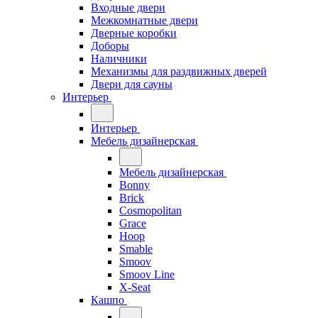
Входные двери
Межкомнатные двери
Дверные коробки
Доборы
Наличники
Механизмы для раздвижных дверей
Двери для сауны
Интерьер
Интерьер
Мебель дизайнерская
Мебель дизайнерская
Bonny
Brick
Cosmopolitan
Grace
Hoop
Smable
Smoov
Smoov Line
X-Seat
Кашпо