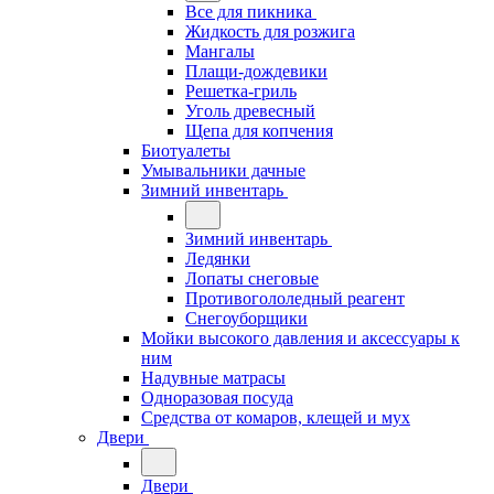
Все для пикника
Жидкость для розжига
Мангалы
Плащи-дождевики
Решетка-гриль
Уголь древесный
Щепа для копчения
Биотуалеты
Умывальники дачные
Зимний инвентарь
Зимний инвентарь
Ледянки
Лопаты снеговые
Противогололедный реагент
Снегоуборщики
Мойки высокого давления и аксессуары к
ним
Надувные матрасы
Одноразовая посуда
Средства от комаров, клещей и мух
Двери
Двери