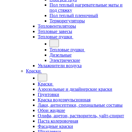
Пол теплый нагревательные маты и
под стяжку
Пол теплый пленочный
Терморегуляторы
Тепловентиляторы
Тепловые завесы
Тепловые пушки
Тепловые пушки
Дизельные
Электрические
Увлажнители воздуха
Краски
Краски
Аэрозольные и дизайнерские краски
Грунтовки
Краска водоэмульсионная
Лаки, антисептики, специальные составы
Обои жидкие
Олифа, ацетон, растворитель, уайт-спирит
Паста колеровочная
Фасадные краски
Шпатлевки