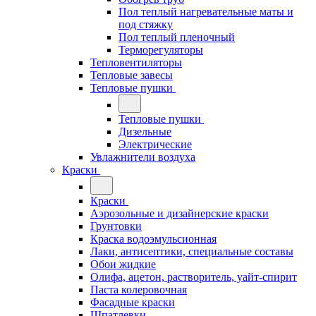
Пол теплый нагревательные маты и
под стяжку
Пол теплый пленочный
Терморегуляторы
Тепловентиляторы
Тепловые завесы
Тепловые пушки
Тепловые пушки
Дизельные
Электрические
Увлажнители воздуха
Краски
Краски
Аэрозольные и дизайнерские краски
Грунтовки
Краска водоэмульсионная
Лаки, антисептики, специальные составы
Обои жидкие
Олифа, ацетон, растворитель, уайт-спирит
Паста колеровочная
Фасадные краски
Шпатлевки