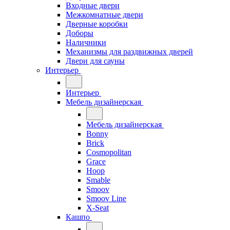
Входные двери
Межкомнатные двери
Дверные коробки
Доборы
Наличники
Механизмы для раздвижных дверей
Двери для сауны
Интерьер
Интерьер
Мебель дизайнерская
Мебель дизайнерская
Bonny
Brick
Cosmopolitan
Grace
Hoop
Smable
Smoov
Smoov Line
X-Seat
Кашпо