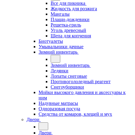
Все для пикника
Жидкость для розжига
Мангалы
Плащи-дождевики
Решетка-гриль
Уголь древесный
Щепа для копчения
Биотуалеты
Умывальники дачные
Зимний инвентарь
Зимний инвентарь
Ледянки
Лопаты снеговые
Противогололедный реагент
Снегоуборщики
Мойки высокого давления и аксессуары к
ним
Надувные матрасы
Одноразовая посуда
Средства от комаров, клещей и мух
Двери
Двери