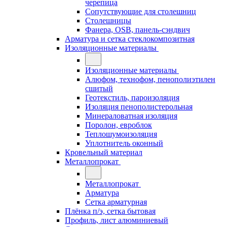
черепица
Сопутствующие для столешниц
Столешницы
Фанера, OSB, панель-сэндвич
Арматура и сетка стеклокомпозитная
Изоляционные материалы
Изоляционные материалы
Алюфом, технофом, пенополиэтилен
сшитый
Геотекстиль, пароизоляция
Изоляция пенополистерольная
Минераловатная изоляция
Поролон, евроблок
Теплошумоизоляция
Уплотнитель оконный
Кровельный материал
Металлопрокат
Металлопрокат
Арматура
Сетка арматурная
Плёнка п/э, сетка бытовая
Профиль, лист алюминиевый