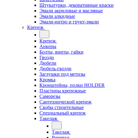
Штукатурки, декоративные краски
Эмали акриловые и масляные
Эмали алкидные
Эмали-нитро и грунт-эмали
Крепеж
Крепеж
Анкеры
Болты, винты, гайки
Гвозди
Дюбели
Дюбель-гвозди
Заглушки под метизы
Кромка
Кронштейны, полки НОLDER
Пластины крепежные
Саморезы
Сантехнический крепеж
Скобы строительные
Специальный крепеж
Такелаж
Такелаж
Веревки