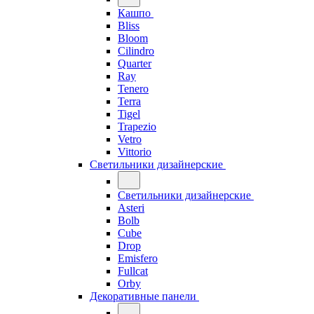
Кашпо
Bliss
Bloom
Cilindro
Quarter
Ray
Tenero
Terra
Tigel
Trapezio
Vetro
Vittorio
Светильники дизайнерские
Светильники дизайнерские
Asteri
Bolb
Cube
Drop
Emisfero
Fullcat
Orby
Декоративные панели