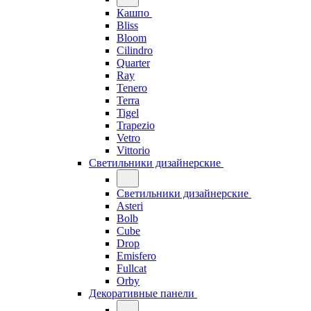
Кашпо
Bliss
Bloom
Cilindro
Quarter
Ray
Tenero
Terra
Tigel
Trapezio
Vetro
Vittorio
Светильники дизайнерские
Светильники дизайнерские
Asteri
Bolb
Cube
Drop
Emisfero
Fullcat
Orby
Декоративные панели