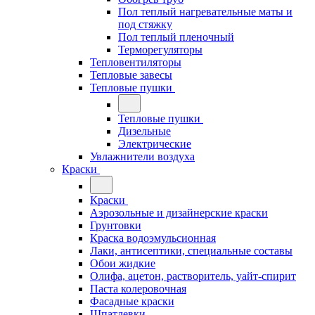
Пол теплый нагревательные маты и
под стяжку
Пол теплый пленочный
Терморегуляторы
Тепловентиляторы
Тепловые завесы
Тепловые пушки
Тепловые пушки
Дизельные
Электрические
Увлажнители воздуха
Краски
Краски
Аэрозольные и дизайнерские краски
Грунтовки
Краска водоэмульсионная
Лаки, антисептики, специальные составы
Обои жидкие
Олифа, ацетон, растворитель, уайт-спирит
Паста колеровочная
Фасадные краски
Шпатлевки