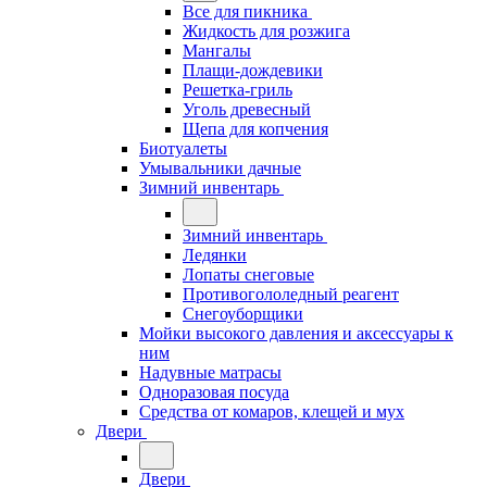
Все для пикника
Жидкость для розжига
Мангалы
Плащи-дождевики
Решетка-гриль
Уголь древесный
Щепа для копчения
Биотуалеты
Умывальники дачные
Зимний инвентарь
Зимний инвентарь
Ледянки
Лопаты снеговые
Противогололедный реагент
Снегоуборщики
Мойки высокого давления и аксессуары к
ним
Надувные матрасы
Одноразовая посуда
Средства от комаров, клещей и мух
Двери
Двери