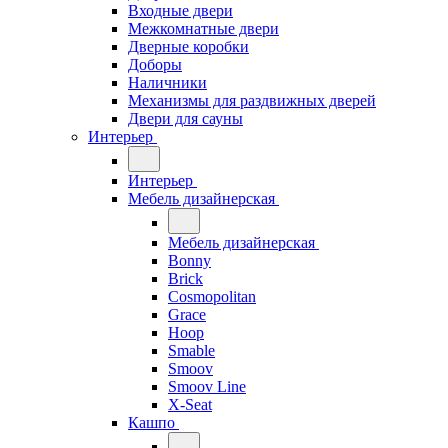
Входные двери
Межкомнатные двери
Дверные коробки
Доборы
Наличники
Механизмы для раздвижных дверей
Двери для сауны
Интерьер
Интерьер
Мебель дизайнерская
Мебель дизайнерская
Bonny
Brick
Cosmopolitan
Grace
Hoop
Smable
Smoov
Smoov Line
X-Seat
Кашпо