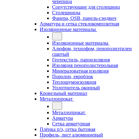
черепица
Сопутствующие для столешниц
Столешницы
Фанера, OSB, панель-сэндвич
Арматура и сетка стеклокомпозитная
Изоляционные материалы
Изоляционные материалы
Алюфом, технофом, пенополиэтилен
сшитый
Геотекстиль, пароизоляция
Изоляция пенополистерольная
Минераловатная изоляция
Поролон, евроблок
Теплошумоизоляция
Уплотнитель оконный
Кровельный материал
Металлопрокат
Металлопрокат
Арматура
Сетка арматурная
Плёнка п/э, сетка бытовая
Профиль, лист алюминиевый