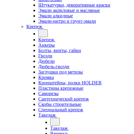
Штукатурки, декоративные краски
Эмали акриловые и масляные
Эмали алкидные
Эмали-нитро и грунт-эмали
Крепеж
Крепеж
Анкеры
Болты, винты, гайки
Гвозди
Дюбели
Дюбель-гвозди
Заглушки под метизы
Кромка
Кронштейны, полки НОLDER
Пластины крепежные
Саморезы
Сантехнический крепеж
Скобы строительные
Специальный крепеж
Такелаж
Такелаж
Веревки