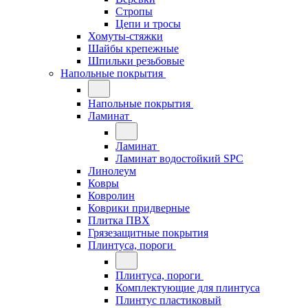
Стропы
Цепи и тросы
Хомуты-стяжки
Шайбы крепежные
Шпильки резьбовые
Напольные покрытия
Напольные покрытия
Ламинат
Ламинат
Ламинат водостойкий SPC
Линолеум
Ковры
Ковролин
Коврики придверные
Плитка ПВХ
Грязезащитные покрытия
Плинтуса, пороги
Плинтуса, пороги
Комплектующие для плинтуса
Плинтус пластиковый