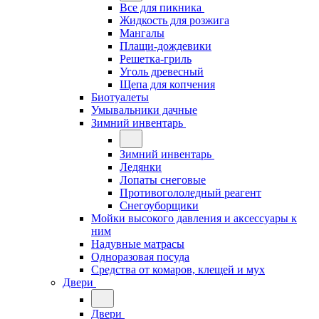
Все для пикника
Жидкость для розжига
Мангалы
Плащи-дождевики
Решетка-гриль
Уголь древесный
Щепа для копчения
Биотуалеты
Умывальники дачные
Зимний инвентарь
Зимний инвентарь
Ледянки
Лопаты снеговые
Противогололедный реагент
Снегоуборщики
Мойки высокого давления и аксессуары к
ним
Надувные матрасы
Одноразовая посуда
Средства от комаров, клещей и мух
Двери
Двери