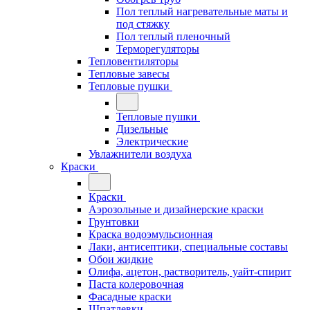
Пол теплый нагревательные маты и
под стяжку
Пол теплый пленочный
Терморегуляторы
Тепловентиляторы
Тепловые завесы
Тепловые пушки
Тепловые пушки
Дизельные
Электрические
Увлажнители воздуха
Краски
Краски
Аэрозольные и дизайнерские краски
Грунтовки
Краска водоэмульсионная
Лаки, антисептики, специальные составы
Обои жидкие
Олифа, ацетон, растворитель, уайт-спирит
Паста колеровочная
Фасадные краски
Шпатлевки