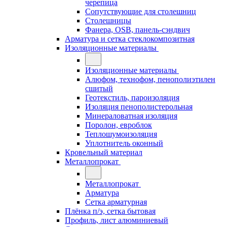
черепица
Сопутствующие для столешниц
Столешницы
Фанера, OSB, панель-сэндвич
Арматура и сетка стеклокомпозитная
Изоляционные материалы
Изоляционные материалы
Алюфом, технофом, пенополиэтилен
сшитый
Геотекстиль, пароизоляция
Изоляция пенополистерольная
Минераловатная изоляция
Поролон, евроблок
Теплошумоизоляция
Уплотнитель оконный
Кровельный материал
Металлопрокат
Металлопрокат
Арматура
Сетка арматурная
Плёнка п/э, сетка бытовая
Профиль, лист алюминиевый