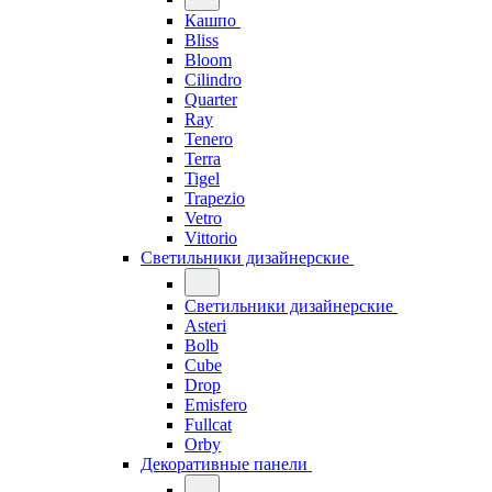
Кашпо
Bliss
Bloom
Cilindro
Quarter
Ray
Tenero
Terra
Tigel
Trapezio
Vetro
Vittorio
Светильники дизайнерские
Светильники дизайнерские
Asteri
Bolb
Cube
Drop
Emisfero
Fullcat
Orby
Декоративные панели