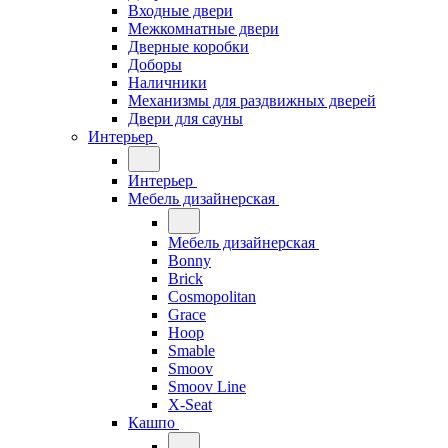
Входные двери
Межкомнатные двери
Дверные коробки
Доборы
Наличники
Механизмы для раздвижных дверей
Двери для сауны
Интерьер
Интерьер
Мебель дизайнерская
Мебель дизайнерская
Bonny
Brick
Cosmopolitan
Grace
Hoop
Smable
Smoov
Smoov Line
X-Seat
Кашпо