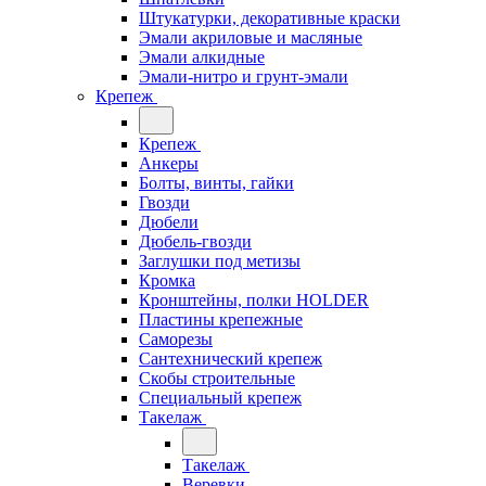
Штукатурки, декоративные краски
Эмали акриловые и масляные
Эмали алкидные
Эмали-нитро и грунт-эмали
Крепеж
Крепеж
Анкеры
Болты, винты, гайки
Гвозди
Дюбели
Дюбель-гвозди
Заглушки под метизы
Кромка
Кронштейны, полки НОLDER
Пластины крепежные
Саморезы
Сантехнический крепеж
Скобы строительные
Специальный крепеж
Такелаж
Такелаж
Веревки