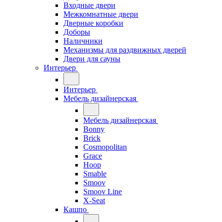
Входные двери
Межкомнатные двери
Дверные коробки
Доборы
Наличники
Механизмы для раздвижных дверей
Двери для сауны
Интерьер
Интерьер
Мебель дизайнерская
Мебель дизайнерская
Bonny
Brick
Cosmopolitan
Grace
Hoop
Smable
Smoov
Smoov Line
X-Seat
Кашпо