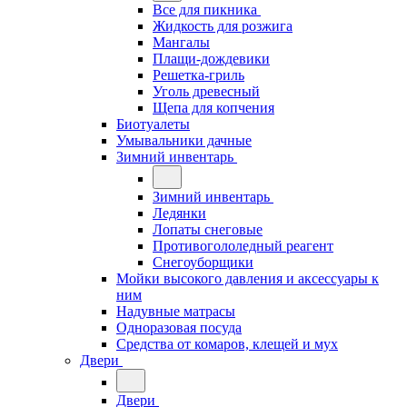
Все для пикника
Жидкость для розжига
Мангалы
Плащи-дождевики
Решетка-гриль
Уголь древесный
Щепа для копчения
Биотуалеты
Умывальники дачные
Зимний инвентарь
Зимний инвентарь
Ледянки
Лопаты снеговые
Противогололедный реагент
Снегоуборщики
Мойки высокого давления и аксессуары к
ним
Надувные матрасы
Одноразовая посуда
Средства от комаров, клещей и мух
Двери
Двери