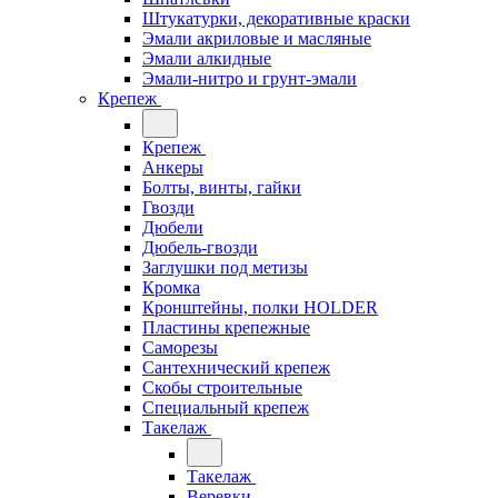
Штукатурки, декоративные краски
Эмали акриловые и масляные
Эмали алкидные
Эмали-нитро и грунт-эмали
Крепеж
Крепеж
Анкеры
Болты, винты, гайки
Гвозди
Дюбели
Дюбель-гвозди
Заглушки под метизы
Кромка
Кронштейны, полки НОLDER
Пластины крепежные
Саморезы
Сантехнический крепеж
Скобы строительные
Специальный крепеж
Такелаж
Такелаж
Веревки