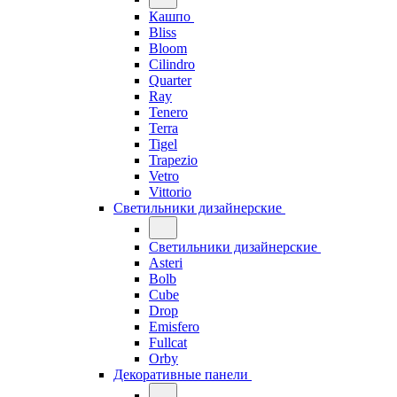
Кашпо
Bliss
Bloom
Cilindro
Quarter
Ray
Tenero
Terra
Tigel
Trapezio
Vetro
Vittorio
Светильники дизайнерские
Светильники дизайнерские
Asteri
Bolb
Cube
Drop
Emisfero
Fullcat
Orby
Декоративные панели