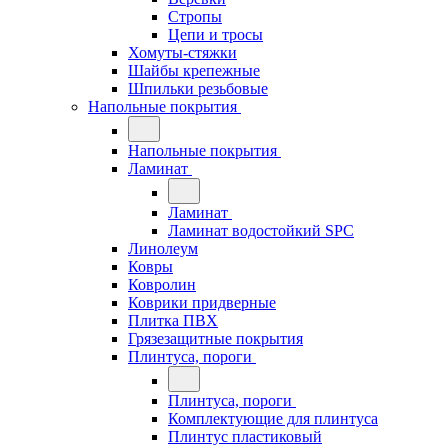
Стропы
Цепи и тросы
Хомуты-стяжки
Шайбы крепежные
Шпильки резьбовые
Напольные покрытия
Напольные покрытия
Ламинат
Ламинат
Ламинат водостойкий SPC
Линолеум
Ковры
Ковролин
Коврики придверные
Плитка ПВХ
Грязезащитные покрытия
Плинтуса, пороги
Плинтуса, пороги
Комплектующие для плинтуса
Плинтус пластиковый