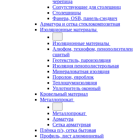
черепица
Сопутствующие для столешниц
Столешницы
Фанера, OSB, панель-сэндвич
Арматура и сетка стеклокомпозитная
Изоляционные материалы
Изоляционные материалы
Алюфом, технофом, пенополиэтилен
сшитый
Геотекстиль, пароизоляция
Изоляция пенополистерольная
Минераловатная изоляция
Поролон, евроблок
Теплошумоизоляция
Уплотнитель оконный
Кровельный материал
Металлопрокат
Металлопрокат
Арматура
Сетка арматурная
Плёнка п/э, сетка бытовая
Профиль, лист алюминиевый