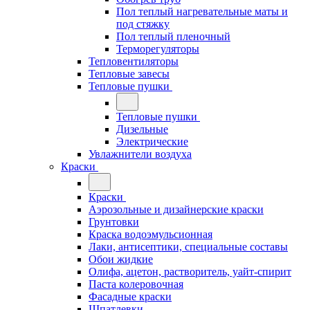
Пол теплый нагревательные маты и
под стяжку
Пол теплый пленочный
Терморегуляторы
Тепловентиляторы
Тепловые завесы
Тепловые пушки
Тепловые пушки
Дизельные
Электрические
Увлажнители воздуха
Краски
Краски
Аэрозольные и дизайнерские краски
Грунтовки
Краска водоэмульсионная
Лаки, антисептики, специальные составы
Обои жидкие
Олифа, ацетон, растворитель, уайт-спирит
Паста колеровочная
Фасадные краски
Шпатлевки