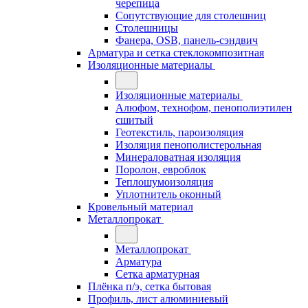
черепица
Сопутствующие для столешниц
Столешницы
Фанера, OSB, панель-сэндвич
Арматура и сетка стеклокомпозитная
Изоляционные материалы
Изоляционные материалы
Алюфом, технофом, пенополиэтилен
сшитый
Геотекстиль, пароизоляция
Изоляция пенополистерольная
Минераловатная изоляция
Поролон, евроблок
Теплошумоизоляция
Уплотнитель оконный
Кровельный материал
Металлопрокат
Металлопрокат
Арматура
Сетка арматурная
Плёнка п/э, сетка бытовая
Профиль, лист алюминиевый