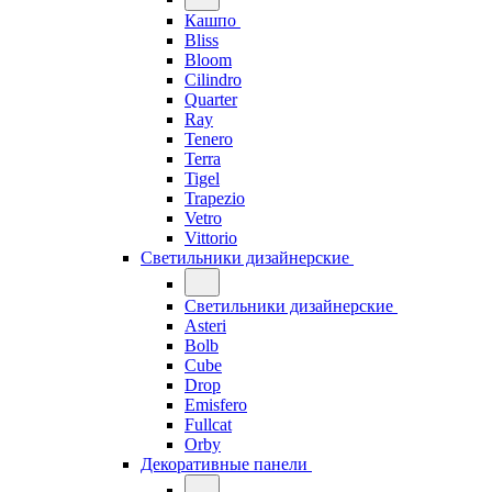
Кашпо
Bliss
Bloom
Cilindro
Quarter
Ray
Tenero
Terra
Tigel
Trapezio
Vetro
Vittorio
Светильники дизайнерские
Светильники дизайнерские
Asteri
Bolb
Cube
Drop
Emisfero
Fullcat
Orby
Декоративные панели