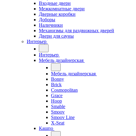
Входные двери
Межкомнатные двери
Дверные коробки
Доборы
Наличники
Механизмы для раздвижных дверей
Двери для сауны
Интерьер
Интерьер
Мебель дизайнерская
Мебель дизайнерская
Bonny
Brick
Cosmopolitan
Grace
Hoop
Smable
Smoov
Smoov Line
X-Seat
Кашпо