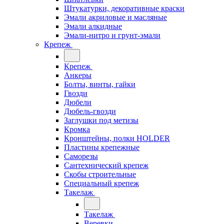
Штукатурки, декоративные краски
Эмали акриловые и масляные
Эмали алкидные
Эмали-нитро и грунт-эмали
Крепеж
Крепеж
Анкеры
Болты, винты, гайки
Гвозди
Дюбели
Дюбель-гвозди
Заглушки под метизы
Кромка
Кронштейны, полки НОLDER
Пластины крепежные
Саморезы
Сантехнический крепеж
Скобы строительные
Специальный крепеж
Такелаж
Такелаж
Веревки