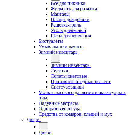
Все для пикника
Жидкость для розжига
Мангалы
Плащи-дождевики
Решетка-гриль
Уголь древесный
Щепа для копчения
Биотуалеты
Умывальники дачные
Зимний инвентарь
Зимний инвентарь
Ледянки
Лопаты снеговые
Противогололедный реагент
Снегоуборщики
Мойки высокого давления и аксессуары к
ним
Надувные матрасы
Одноразовая посуда
Средства от комаров, клещей и мух
Двери
Двери