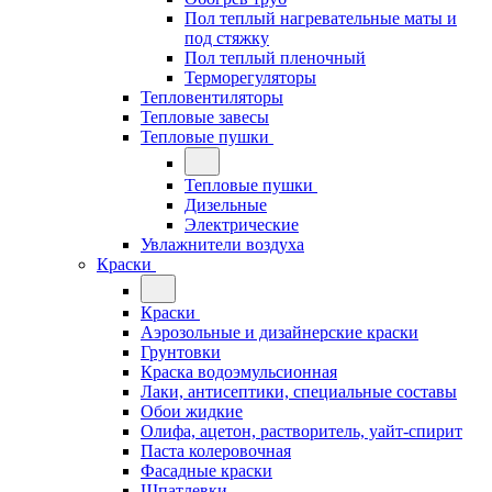
Пол теплый нагревательные маты и
под стяжку
Пол теплый пленочный
Терморегуляторы
Тепловентиляторы
Тепловые завесы
Тепловые пушки
Тепловые пушки
Дизельные
Электрические
Увлажнители воздуха
Краски
Краски
Аэрозольные и дизайнерские краски
Грунтовки
Краска водоэмульсионная
Лаки, антисептики, специальные составы
Обои жидкие
Олифа, ацетон, растворитель, уайт-спирит
Паста колеровочная
Фасадные краски
Шпатлевки