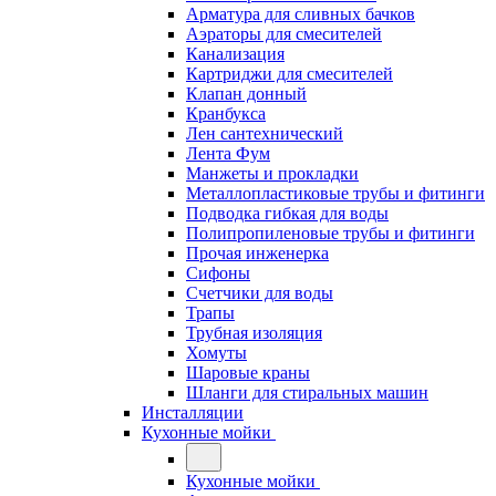
Арматура для сливных бачков
Аэраторы для смесителей
Канализация
Картриджи для смесителей
Клапан донный
Кранбукса
Лен сантехнический
Лента Фум
Манжеты и прокладки
Металлопластиковые трубы и фитинги
Подводка гибкая для воды
Полипропиленовые трубы и фитинги
Прочая инженерка
Сифоны
Счетчики для воды
Трапы
Трубная изоляция
Хомуты
Шаровые краны
Шланги для стиральных машин
Инсталляции
Кухонные мойки
Кухонные мойки