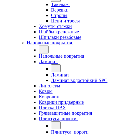
Такелаж
Веревки
Стропы
Цепи и тросы
Хомуты-стяжки
Шайбы крепежные
Шпильки резьбовые
Напольные покрытия
Напольные покрытия
Ламинат
Ламинат
Ламинат водостойкий SPC
Линолеум
Ковры
Ковролин
Коврики придверные
Плитка ПВХ
Грязезащитные покрытия
Плинтуса, пороги
Плинтуса, пороги