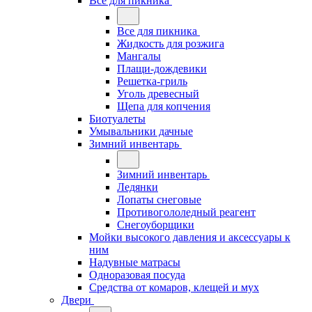
Все для пикника
Все для пикника
Жидкость для розжига
Мангалы
Плащи-дождевики
Решетка-гриль
Уголь древесный
Щепа для копчения
Биотуалеты
Умывальники дачные
Зимний инвентарь
Зимний инвентарь
Ледянки
Лопаты снеговые
Противогололедный реагент
Снегоуборщики
Мойки высокого давления и аксессуары к
ним
Надувные матрасы
Одноразовая посуда
Средства от комаров, клещей и мух
Двери