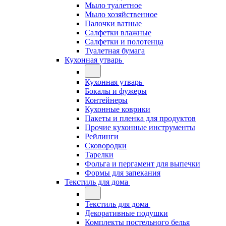
Мыло туалетное
Мыло хозяйственное
Палочки ватные
Салфетки влажные
Салфетки и полотенца
Туалетная бумага
Кухонная утварь
Кухонная утварь
Бокалы и фужеры
Контейнеры
Кухонные коврики
Пакеты и пленка для продуктов
Прочие кухонные инструменты
Рейлинги
Сковородки
Тарелки
Фольга и пергамент для выпечки
Формы для запекания
Текстиль для дома
Текстиль для дома
Декоративные подушки
Комплекты постельного белья