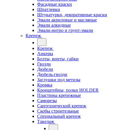
Фасадные краски
Шпатлевки
Штукатурки, декоративные краски
Эмали акриловые и масляные
Эмали алкидные
Эмали-нитро и грунт-эмали
Крепеж
Крепеж
Анкеры
Болты, винты, гайки
Гвозди
Дюбели
Дюбель-гвозди
Заглушки под метизы
Кромка
Кронштейны, полки НОLDER
Пластины крепежные
Саморезы
Сантехнический крепеж
Скобы строительные
Специальный крепеж
Такелаж