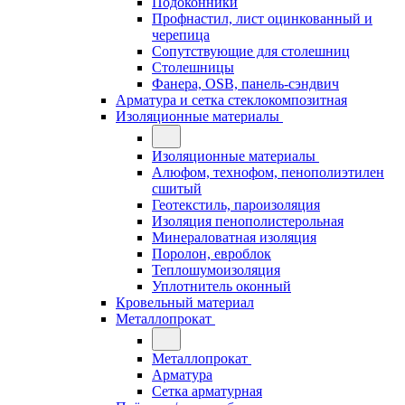
Подоконники
Профнастил, лист оцинкованный и
черепица
Сопутствующие для столешниц
Столешницы
Фанера, OSB, панель-сэндвич
Арматура и сетка стеклокомпозитная
Изоляционные материалы
Изоляционные материалы
Алюфом, технофом, пенополиэтилен
сшитый
Геотекстиль, пароизоляция
Изоляция пенополистерольная
Минераловатная изоляция
Поролон, евроблок
Теплошумоизоляция
Уплотнитель оконный
Кровельный материал
Металлопрокат
Металлопрокат
Арматура
Сетка арматурная