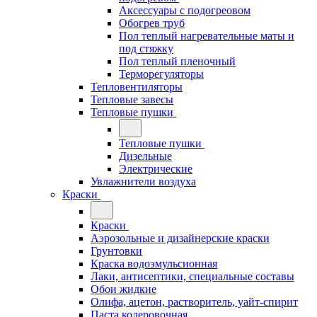
Аксессуары с подогреовом
Обогрев труб
Пол теплый нагревательные маты и
под стяжку
Пол теплый пленочный
Терморегуляторы
Тепловентиляторы
Тепловые завесы
Тепловые пушки
Тепловые пушки
Дизельные
Электрические
Увлажнители воздуха
Краски
Краски
Аэрозольные и дизайнерские краски
Грунтовки
Краска водоэмульсионная
Лаки, антисептики, специальные составы
Обои жидкие
Олифа, ацетон, растворитель, уайт-спирит
Паста колеровочная