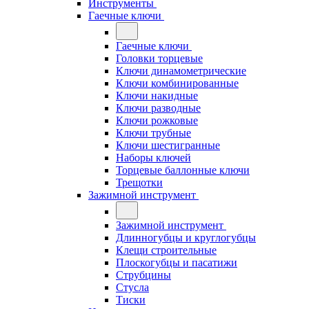
Инструменты
Гаечные ключи
Гаечные ключи
Головки торцевые
Ключи динамометрические
Ключи комбинированные
Ключи накидные
Ключи разводные
Ключи рожковые
Ключи трубные
Ключи шестигранные
Наборы ключей
Торцевые баллонные ключи
Трещотки
Зажимной инструмент
Зажимной инструмент
Длинногубцы и круглогубцы
Клещи строительные
Плоскогубцы и пасатижи
Струбцины
Стусла
Тиски