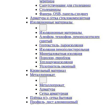
черепица
Сопутствующие для столешниц
Столешницы
Фанера, OSB, панель-сэндвич
Арматура и сетка стеклокомпозитная
Изоляционные материалы
Изоляционные материалы
Алюфом, технофом, пенополиэтилен
сшитый
Геотекстиль, пароизоляция
Изоляция пенополистерольная
Минераловатная изоляция
Поролон, евроблок
Теплошумоизоляция
Уплотнитель оконный
Кровельный материал
Металлопрокат
Металлопрокат
Арматура
Сетка арматурная
Плёнка п/э, сетка бытовая
Профиль, лист алюминиевый