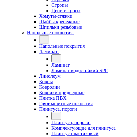
Стропы
Цепи и тросы
Хомуты-стяжки
Шайбы крепежные
Шпильки резьбовые
Напольные покрытия
Напольные покрытия
Ламинат
Ламинат
Ламинат водостойкий SPC
Линолеум
Ковры
Ковролин
Коврики придверные
Плитка ПВХ
Грязезащитные покрытия
Плинтуса, пороги
Плинтуса, пороги
Комплектующие для плинтуса
Плинтус пластиковый