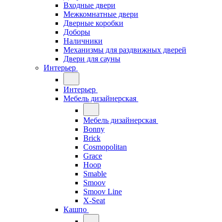
Входные двери
Межкомнатные двери
Дверные коробки
Доборы
Наличники
Механизмы для раздвижных дверей
Двери для сауны
Интерьер
Интерьер
Мебель дизайнерская
Мебель дизайнерская
Bonny
Brick
Cosmopolitan
Grace
Hoop
Smable
Smoov
Smoov Line
X-Seat
Кашпо