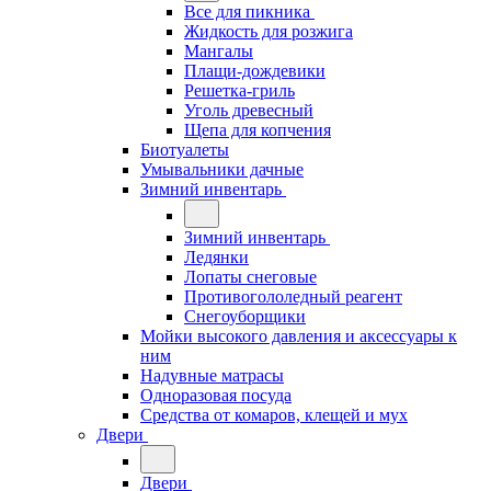
Все для пикника
Жидкость для розжига
Мангалы
Плащи-дождевики
Решетка-гриль
Уголь древесный
Щепа для копчения
Биотуалеты
Умывальники дачные
Зимний инвентарь
Зимний инвентарь
Ледянки
Лопаты снеговые
Противогололедный реагент
Снегоуборщики
Мойки высокого давления и аксессуары к
ним
Надувные матрасы
Одноразовая посуда
Средства от комаров, клещей и мух
Двери
Двери