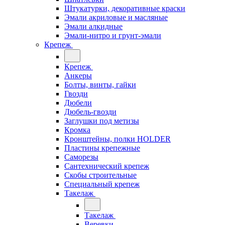
Штукатурки, декоративные краски
Эмали акриловые и масляные
Эмали алкидные
Эмали-нитро и грунт-эмали
Крепеж
Крепеж
Анкеры
Болты, винты, гайки
Гвозди
Дюбели
Дюбель-гвозди
Заглушки под метизы
Кромка
Кронштейны, полки НОLDER
Пластины крепежные
Саморезы
Сантехнический крепеж
Скобы строительные
Специальный крепеж
Такелаж
Такелаж
Веревки