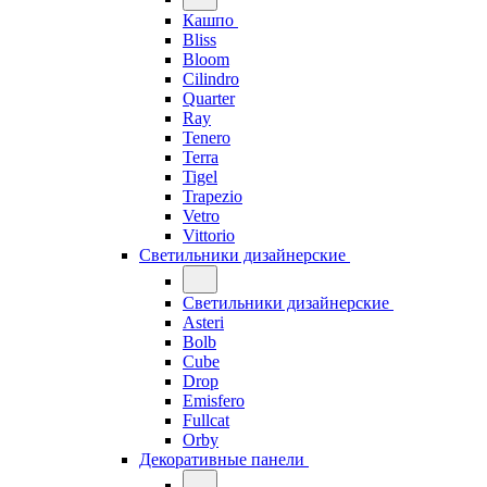
Кашпо
Bliss
Bloom
Cilindro
Quarter
Ray
Tenero
Terra
Tigel
Trapezio
Vetro
Vittorio
Светильники дизайнерские
Светильники дизайнерские
Asteri
Bolb
Cube
Drop
Emisfero
Fullcat
Orby
Декоративные панели