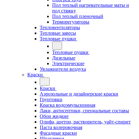
Пол теплый нагревательные маты и
под стяжку
Пол теплый пленочный
Терморегуляторы
Тепловентиляторы
Тепловые завесы
Тепловые пушки
Тепловые пушки
Дизельные
Электрические
Увлажнители воздуха
Краски
Краски
Аэрозольные и дизайнерские краски
Грунтовки
Краска водоэмульсионная
Лаки, антисептики, специальные составы
Обои жидкие
Олифа, ацетон, растворитель, уайт-спирит
Паста колеровочная
Фасадные краски
Шпатлевки