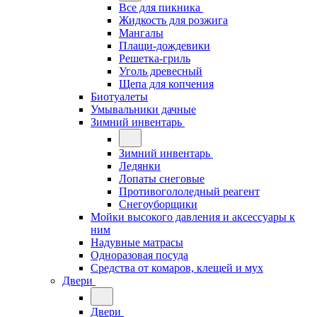
Все для пикника
Жидкость для розжига
Мангалы
Плащи-дождевики
Решетка-гриль
Уголь древесный
Щепа для копчения
Биотуалеты
Умывальники дачные
Зимний инвентарь
Зимний инвентарь
Ледянки
Лопаты снеговые
Противогололедный реагент
Снегоуборщики
Мойки высокого давления и аксессуары к
ним
Надувные матрасы
Одноразовая посуда
Средства от комаров, клещей и мух
Двери
Двери