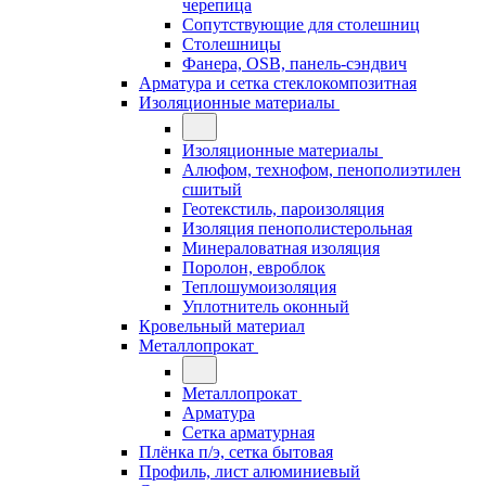
черепица
Сопутствующие для столешниц
Столешницы
Фанера, OSB, панель-сэндвич
Арматура и сетка стеклокомпозитная
Изоляционные материалы
Изоляционные материалы
Алюфом, технофом, пенополиэтилен
сшитый
Геотекстиль, пароизоляция
Изоляция пенополистерольная
Минераловатная изоляция
Поролон, евроблок
Теплошумоизоляция
Уплотнитель оконный
Кровельный материал
Металлопрокат
Металлопрокат
Арматура
Сетка арматурная
Плёнка п/э, сетка бытовая
Профиль, лист алюминиевый