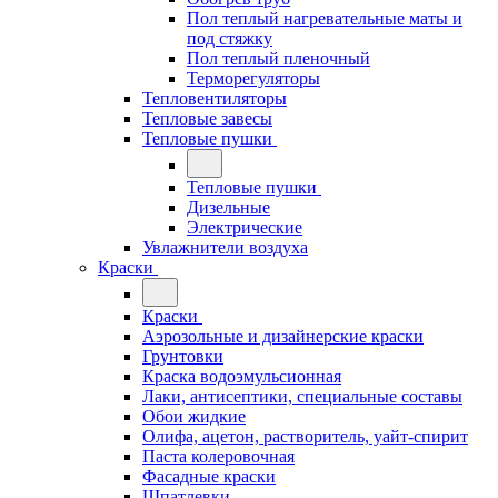
Пол теплый нагревательные маты и
под стяжку
Пол теплый пленочный
Терморегуляторы
Тепловентиляторы
Тепловые завесы
Тепловые пушки
Тепловые пушки
Дизельные
Электрические
Увлажнители воздуха
Краски
Краски
Аэрозольные и дизайнерские краски
Грунтовки
Краска водоэмульсионная
Лаки, антисептики, специальные составы
Обои жидкие
Олифа, ацетон, растворитель, уайт-спирит
Паста колеровочная
Фасадные краски
Шпатлевки