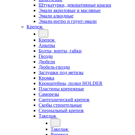
Штукатурки, декоративные краски
Эмали акриловые и масляные
Эмали алкидные
Эмали-нитро и грунт-эмали
Крепеж
Крепеж
Анкеры
Болты, винты, гайки
Гвозди
Дюбели
Дюбель-гвозди
Заглушки под метизы
Кромка
Кронштейны, полки НОLDER
Пластины крепежные
Саморезы
Сантехнический крепеж
Скобы строительные
Специальный крепеж
Такелаж
Такелаж
Веревки