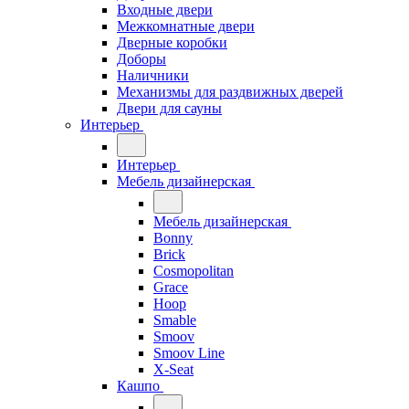
Входные двери
Межкомнатные двери
Дверные коробки
Доборы
Наличники
Механизмы для раздвижных дверей
Двери для сауны
Интерьер
Интерьер
Мебель дизайнерская
Мебель дизайнерская
Bonny
Brick
Cosmopolitan
Grace
Hoop
Smable
Smoov
Smoov Line
X-Seat
Кашпо