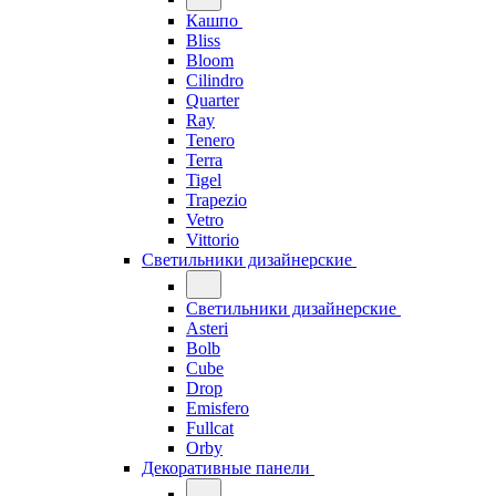
Кашпо
Bliss
Bloom
Cilindro
Quarter
Ray
Tenero
Terra
Tigel
Trapezio
Vetro
Vittorio
Светильники дизайнерские
Светильники дизайнерские
Asteri
Bolb
Cube
Drop
Emisfero
Fullcat
Orby
Декоративные панели