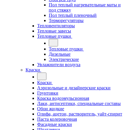
Пол теплый нагревательные маты и
под стяжку
Пол теплый пленочный
Терморегуляторы
Тепловентиляторы
Тепловые завесы
Тепловые пушки
Тепловые пушки
Дизельные
Электрические
Увлажнители воздуха
Краски
Краски
Аэрозольные и дизайнерские краски
Грунтовки
Краска водоэмульсионная
Лаки, антисептики, специальные составы
Обои жидкие
Олифа, ацетон, растворитель, уайт-спирит
Паста колеровочная
Фасадные краски
Шпатлевки