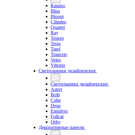
Кашпо
Bliss
Bloom
Cilindro
Quarter
Ray
Tenero
Terra
Tigel
Trapezio
Vetro
Vittorio
Светильники дизайнерские
Светильники дизайнерские
Asteri
Bolb
Cube
Drop
Emisfero
Fullcat
Orby
Декоративные панели