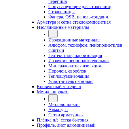
черепица
Сопутствующие для столешниц
Столешницы
Фанера, OSB, панель-сэндвич
Арматура и сетка стеклокомпозитная
Изоляционные материалы
Изоляционные материалы
Алюфом, технофом, пенополиэтилен
сшитый
Геотекстиль, пароизоляция
Изоляция пенополистерольная
Минераловатная изоляция
Поролон, евроблок
Теплошумоизоляция
Уплотнитель оконный
Кровельный материал
Металлопрокат
Металлопрокат
Арматура
Сетка арматурная
Плёнка п/э, сетка бытовая
Профиль, лист алюминиевый