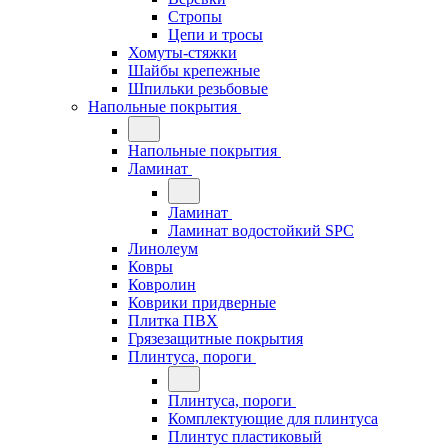
Стропы
Цепи и тросы
Хомуты-стяжки
Шайбы крепежные
Шпильки резьбовые
Напольные покрытия
Напольные покрытия
Ламинат
Ламинат
Ламинат водостойкий SPC
Линолеум
Ковры
Ковролин
Коврики придверные
Плитка ПВХ
Грязезащитные покрытия
Плинтуса, пороги
Плинтуса, пороги
Комплектующие для плинтуса
Плинтус пластиковый