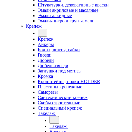
Штукатурки, декоративные краски
Эмали акриловые и масляные
Эмали алкидные
Эмали-нитро и грунт-эмали
Крепеж
Крепеж
Анкеры
Болты, винты, гайки
Гвозди
Дюбели
Дюбель-гвозди
Заглушки под метизы
Кромка
Кронштейны, полки НОLDER
Пластины крепежные
Саморезы
Сантехнический крепеж
Скобы строительные
Специальный крепеж
Такелаж
Такелаж
Веревки