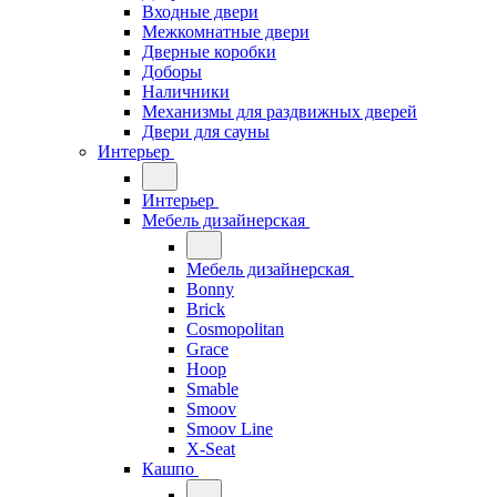
Входные двери
Межкомнатные двери
Дверные коробки
Доборы
Наличники
Механизмы для раздвижных дверей
Двери для сауны
Интерьер
Интерьер
Мебель дизайнерская
Мебель дизайнерская
Bonny
Brick
Cosmopolitan
Grace
Hoop
Smable
Smoov
Smoov Line
X-Seat
Кашпо