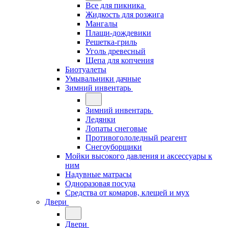
Все для пикника
Жидкость для розжига
Мангалы
Плащи-дождевики
Решетка-гриль
Уголь древесный
Щепа для копчения
Биотуалеты
Умывальники дачные
Зимний инвентарь
Зимний инвентарь
Ледянки
Лопаты снеговые
Противогололедный реагент
Снегоуборщики
Мойки высокого давления и аксессуары к
ним
Надувные матрасы
Одноразовая посуда
Средства от комаров, клещей и мух
Двери
Двери