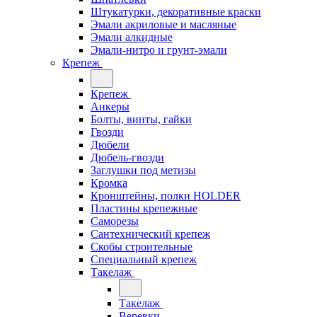
Штукатурки, декоративные краски
Эмали акриловые и масляные
Эмали алкидные
Эмали-нитро и грунт-эмали
Крепеж
Крепеж
Анкеры
Болты, винты, гайки
Гвозди
Дюбели
Дюбель-гвозди
Заглушки под метизы
Кромка
Кронштейны, полки НОLDER
Пластины крепежные
Саморезы
Сантехнический крепеж
Скобы строительные
Специальный крепеж
Такелаж
Такелаж
Веревки