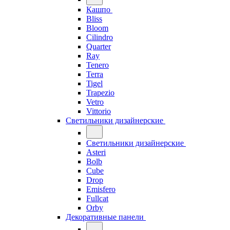
Кашпо
Bliss
Bloom
Cilindro
Quarter
Ray
Tenero
Terra
Tigel
Trapezio
Vetro
Vittorio
Светильники дизайнерские
Светильники дизайнерские
Asteri
Bolb
Cube
Drop
Emisfero
Fullcat
Orby
Декоративные панели