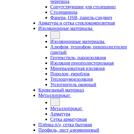
черепица
Сопутствующие для столешниц
Столешницы
Фанера, OSB, панель-сэндвич
Арматура и сетка стеклокомпозитная
Изоляционные материалы
Изоляционные материалы
Алюфом, технофом, пенополиэтилен
сшитый
Геотекстиль, пароизоляция
Изоляция пенополистерольная
Минераловатная изоляция
Поролон, евроблок
Теплошумоизоляция
Уплотнитель оконный
Кровельный материал
Металлопрокат
Металлопрокат
Арматура
Сетка арматурная
Плёнка п/э, сетка бытовая
Профиль, лист алюминиевый