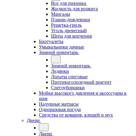
Все для пикника
Жидкость для розжига
Мангалы
Плащи-дождевики
Решетка-гриль
Уголь древесный
Щепа для копчения
Биотуалеты
Умывальники дачные
Зимний инвентарь
Зимний инвентарь
Ледянки
Лопаты снеговые
Противогололедный реагент
Снегоуборщики
Мойки высокого давления и аксессуары к
ним
Надувные матрасы
Одноразовая посуда
Средства от комаров, клещей и мух
Двери
Двери