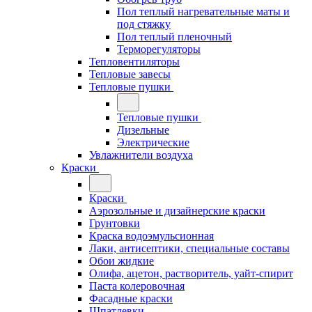
Пол теплый нагревательные маты и
под стяжку
Пол теплый пленочный
Терморегуляторы
Тепловентиляторы
Тепловые завесы
Тепловые пушки
Тепловые пушки
Дизельные
Электрические
Увлажнители воздуха
Краски
Краски
Аэрозольные и дизайнерские краски
Грунтовки
Краска водоэмульсионная
Лаки, антисептики, специальные составы
Обои жидкие
Олифа, ацетон, растворитель, уайт-спирит
Паста колеровочная
Фасадные краски
Шпатлевки