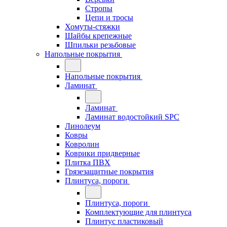
Стропы
Цепи и тросы
Хомуты-стяжки
Шайбы крепежные
Шпильки резьбовые
Напольные покрытия
Напольные покрытия
Ламинат
Ламинат
Ламинат водостойкий SPC
Линолеум
Ковры
Ковролин
Коврики придверные
Плитка ПВХ
Грязезащитные покрытия
Плинтуса, пороги
Плинтуса, пороги
Комплектующие для плинтуса
Плинтус пластиковый