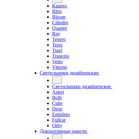
Кашпо
Bliss
Bloom
Cilindro
Quarter
Ray
Tenero
Terra
Tigel
Trapezio
Vetro
Vittorio
Светильники дизайнерские
Светильники дизайнерские
Asteri
Bolb
Cube
Drop
Emisfero
Fullcat
Orby
Декоративные панели