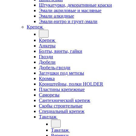
Штукатурки, декоративные краски
Эмали акриловые и масляные
Эмали алкидные
Эмали-нитро и грунт-эмали
Крепеж
Крепеж
Анкеры
Болты, винты, гайки
Гвозди
Дюбели
Дюбель-гвозди
Заглушки под метизы
Кромка
Кронштейны, полки НОLDER
Пластины крепежные
Саморезы
Сантехнический крепеж
Скобы строительные
Специальный крепеж
Такелаж
Такелаж
Веревки