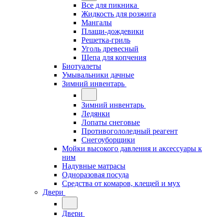
Все для пикника
Жидкость для розжига
Мангалы
Плащи-дождевики
Решетка-гриль
Уголь древесный
Щепа для копчения
Биотуалеты
Умывальники дачные
Зимний инвентарь
Зимний инвентарь
Ледянки
Лопаты снеговые
Противогололедный реагент
Снегоуборщики
Мойки высокого давления и аксессуары к
ним
Надувные матрасы
Одноразовая посуда
Средства от комаров, клещей и мух
Двери
Двери