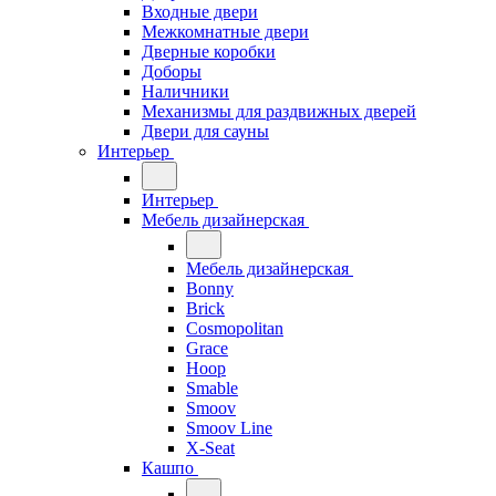
Входные двери
Межкомнатные двери
Дверные коробки
Доборы
Наличники
Механизмы для раздвижных дверей
Двери для сауны
Интерьер
Интерьер
Мебель дизайнерская
Мебель дизайнерская
Bonny
Brick
Cosmopolitan
Grace
Hoop
Smable
Smoov
Smoov Line
X-Seat
Кашпо