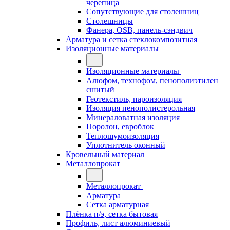
черепица
Сопутствующие для столешниц
Столешницы
Фанера, OSB, панель-сэндвич
Арматура и сетка стеклокомпозитная
Изоляционные материалы
Изоляционные материалы
Алюфом, технофом, пенополиэтилен
сшитый
Геотекстиль, пароизоляция
Изоляция пенополистерольная
Минераловатная изоляция
Поролон, евроблок
Теплошумоизоляция
Уплотнитель оконный
Кровельный материал
Металлопрокат
Металлопрокат
Арматура
Сетка арматурная
Плёнка п/э, сетка бытовая
Профиль, лист алюминиевый