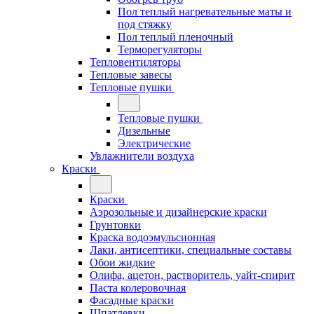
Пол теплый нагревательные маты и
под стяжку
Пол теплый пленочный
Терморегуляторы
Тепловентиляторы
Тепловые завесы
Тепловые пушки
Тепловые пушки
Дизельные
Электрические
Увлажнители воздуха
Краски
Краски
Аэрозольные и дизайнерские краски
Грунтовки
Краска водоэмульсионная
Лаки, антисептики, специальные составы
Обои жидкие
Олифа, ацетон, растворитель, уайт-спирит
Паста колеровочная
Фасадные краски
Шпатлевки