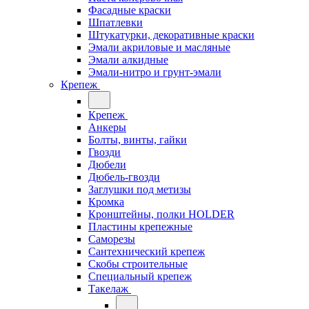
Фасадные краски
Шпатлевки
Штукатурки, декоративные краски
Эмали акриловые и масляные
Эмали алкидные
Эмали-нитро и грунт-эмали
Крепеж
Крепеж
Анкеры
Болты, винты, гайки
Гвозди
Дюбели
Дюбель-гвозди
Заглушки под метизы
Кромка
Кронштейны, полки НОLDER
Пластины крепежные
Саморезы
Сантехнический крепеж
Скобы строительные
Специальный крепеж
Такелаж