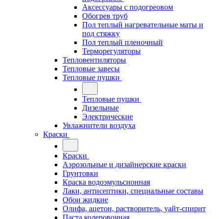
Аксессуары с подогреовом
Обогрев труб
Пол теплый нагревательные маты и
под стяжку
Пол теплый пленочный
Терморегуляторы
Тепловентиляторы
Тепловые завесы
Тепловые пушки
Тепловые пушки
Дизельные
Электрические
Увлажнители воздуха
Краски
Краски
Аэрозольные и дизайнерские краски
Грунтовки
Краска водоэмульсионная
Лаки, антисептики, специальные составы
Обои жидкие
Олифа, ацетон, растворитель, уайт-спирит
Паста колеровочная