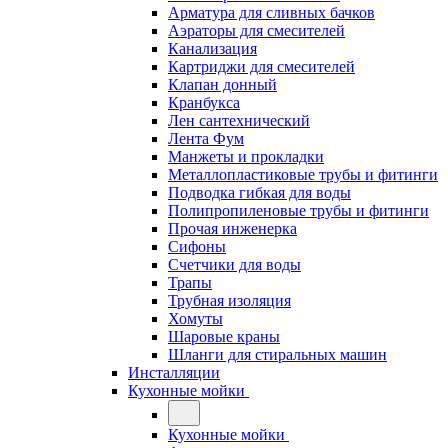
Арматура для сливных бачков
Аэраторы для смесителей
Канализация
Картриджи для смесителей
Клапан донный
Кранбукса
Лен сантехнический
Лента Фум
Манжеты и прокладки
Металлопластиковые трубы и фитинги
Подводка гибкая для воды
Полипропиленовые трубы и фитинги
Прочая инженерка
Сифоны
Счетчики для воды
Трапы
Трубная изоляция
Хомуты
Шаровые краны
Шланги для стиральных машин
Инсталляции
Кухонные мойки
Кухонные мойки