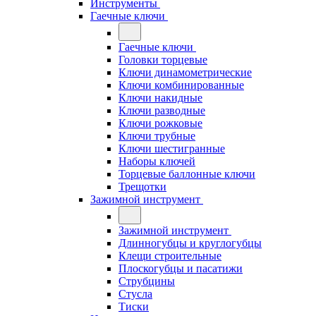
Инструменты
Гаечные ключи
Гаечные ключи
Головки торцевые
Ключи динамометрические
Ключи комбинированные
Ключи накидные
Ключи разводные
Ключи рожковые
Ключи трубные
Ключи шестигранные
Наборы ключей
Торцевые баллонные ключи
Трещотки
Зажимной инструмент
Зажимной инструмент
Длинногубцы и круглогубцы
Клещи строительные
Плоскогубцы и пасатижи
Струбцины
Стусла
Тиски