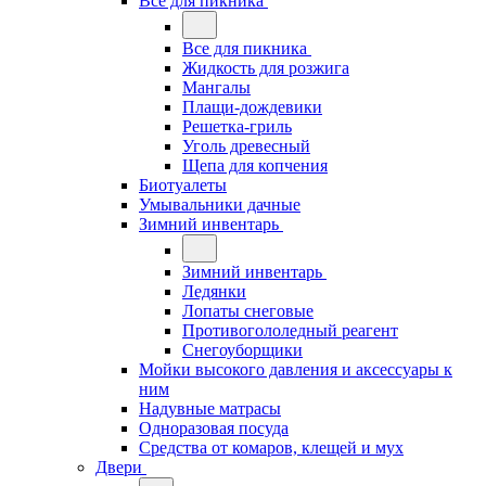
Все для пикника
Все для пикника
Жидкость для розжига
Мангалы
Плащи-дождевики
Решетка-гриль
Уголь древесный
Щепа для копчения
Биотуалеты
Умывальники дачные
Зимний инвентарь
Зимний инвентарь
Ледянки
Лопаты снеговые
Противогололедный реагент
Снегоуборщики
Мойки высокого давления и аксессуары к
ним
Надувные матрасы
Одноразовая посуда
Средства от комаров, клещей и мух
Двери