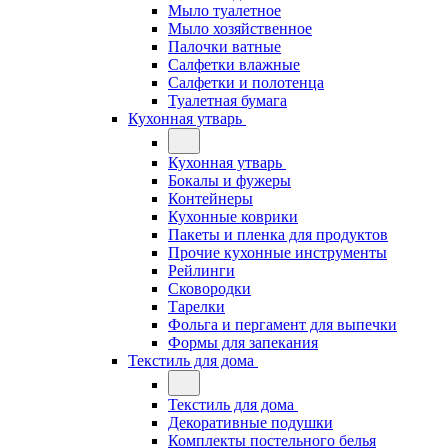
Мыло туалетное
Мыло хозяйственное
Палочки ватные
Салфетки влажные
Салфетки и полотенца
Туалетная бумага
Кухонная утварь
Кухонная утварь
Бокалы и фужеры
Контейнеры
Кухонные коврики
Пакеты и пленка для продуктов
Прочие кухонные инструменты
Рейлинги
Сковородки
Тарелки
Фольга и пергамент для выпечки
Формы для запекания
Текстиль для дома
Текстиль для дома
Декоративные подушки
Комплекты постельного белья