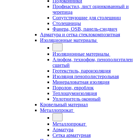
Подоконники
Профнастил, лист оцинкованный и
черепица
Сопутствующие для столешниц
Столешницы
Фанера, OSB, панель-сэндвич
Арматура и сетка стеклокомпозитная
Изоляционные материалы
Изоляционные материалы
Алюфом, технофом, пенополиэтилен
сшитый
Геотекстиль, пароизоляция
Изоляция пенополистерольная
Минераловатная изоляция
Поролон, евроблок
Теплошумоизоляция
Уплотнитель оконный
Кровельный материал
Металлопрокат
Металлопрокат
Арматура
Сетка арматурная