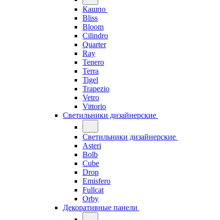
Кашпо
Bliss
Bloom
Cilindro
Quarter
Ray
Tenero
Terra
Tigel
Trapezio
Vetro
Vittorio
Светильники дизайнерские
Светильники дизайнерские
Asteri
Bolb
Cube
Drop
Emisfero
Fullcat
Orby
Декоративные панели