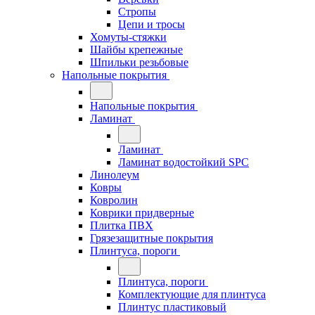
Стропы
Цепи и тросы
Хомуты-стяжки
Шайбы крепежные
Шпильки резьбовые
Напольные покрытия
Напольные покрытия
Ламинат
Ламинат
Ламинат водостойкий SPC
Линолеум
Ковры
Ковролин
Коврики придверные
Плитка ПВХ
Грязезащитные покрытия
Плинтуса, пороги
Плинтуса, пороги
Комплектующие для плинтуса
Плинтус пластиковый