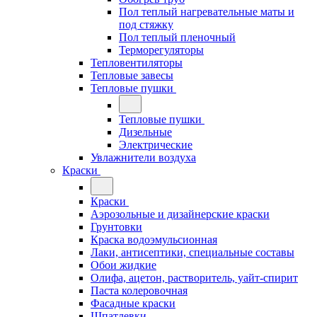
Пол теплый нагревательные маты и
под стяжку
Пол теплый пленочный
Терморегуляторы
Тепловентиляторы
Тепловые завесы
Тепловые пушки
Тепловые пушки
Дизельные
Электрические
Увлажнители воздуха
Краски
Краски
Аэрозольные и дизайнерские краски
Грунтовки
Краска водоэмульсионная
Лаки, антисептики, специальные составы
Обои жидкие
Олифа, ацетон, растворитель, уайт-спирит
Паста колеровочная
Фасадные краски
Шпатлевки