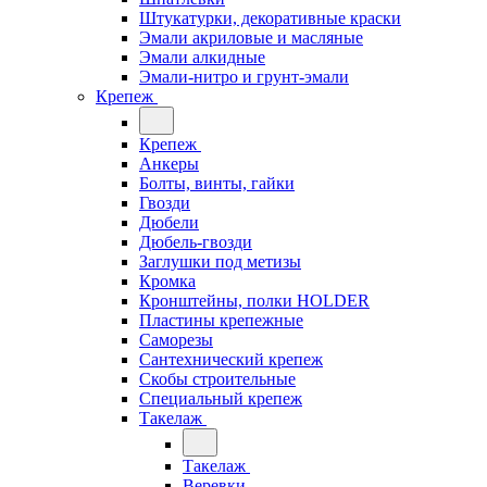
Штукатурки, декоративные краски
Эмали акриловые и масляные
Эмали алкидные
Эмали-нитро и грунт-эмали
Крепеж
Крепеж
Анкеры
Болты, винты, гайки
Гвозди
Дюбели
Дюбель-гвозди
Заглушки под метизы
Кромка
Кронштейны, полки НОLDER
Пластины крепежные
Саморезы
Сантехнический крепеж
Скобы строительные
Специальный крепеж
Такелаж
Такелаж
Веревки