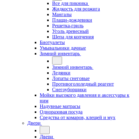
Все для пикника
Жидкость для розжига
Мангалы
Плащи-дождевики
Решетка-гриль
Уголь древесный
Щепа для копчения
Биотуалеты
Умывальники дачные
Зимний инвентарь
Зимний инвентарь
Ледянки
Лопаты снеговые
Противогололедный реагент
Снегоуборщики
Мойки высокого давления и аксессуары к
ним
Надувные матрасы
Одноразовая посуда
Средства от комаров, клещей и мух
Двери
Двери