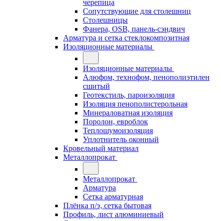
черепица
Сопутствующие для столешниц
Столешницы
Фанера, OSB, панель-сэндвич
Арматура и сетка стеклокомпозитная
Изоляционные материалы
Изоляционные материалы
Алюфом, технофом, пенополиэтилен
сшитый
Геотекстиль, пароизоляция
Изоляция пенополистерольная
Минераловатная изоляция
Поролон, евроблок
Теплошумоизоляция
Уплотнитель оконный
Кровельный материал
Металлопрокат
Металлопрокат
Арматура
Сетка арматурная
Плёнка п/э, сетка бытовая
Профиль, лист алюминиевый