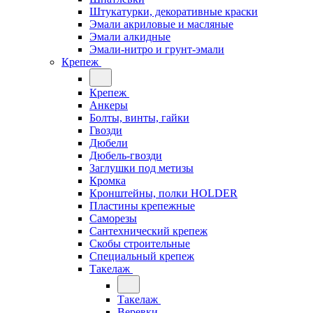
Штукатурки, декоративные краски
Эмали акриловые и масляные
Эмали алкидные
Эмали-нитро и грунт-эмали
Крепеж
Крепеж
Анкеры
Болты, винты, гайки
Гвозди
Дюбели
Дюбель-гвозди
Заглушки под метизы
Кромка
Кронштейны, полки НОLDER
Пластины крепежные
Саморезы
Сантехнический крепеж
Скобы строительные
Специальный крепеж
Такелаж
Такелаж
Веревки