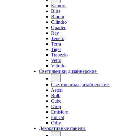
Кашпо
Bliss
Bloom
Cilindro
Quarter
Ray
Tenero
Terra
Tigel
Trapezio
Vetro
Vittorio
Светильники дизайнерские
Светильники дизайнерские
Asteri
Bolb
Cube
Drop
Emisfero
Fullcat
Orby
Декоративные панели