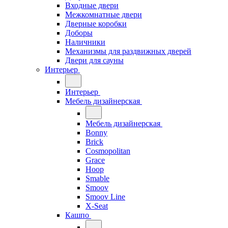
Входные двери
Межкомнатные двери
Дверные коробки
Доборы
Наличники
Механизмы для раздвижных дверей
Двери для сауны
Интерьер
Интерьер
Мебель дизайнерская
Мебель дизайнерская
Bonny
Brick
Cosmopolitan
Grace
Hoop
Smable
Smoov
Smoov Line
X-Seat
Кашпо