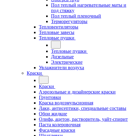
Пол теплый нагревательные маты и
под стяжку
Пол теплый пленочный
Терморегуляторы
Тепловентиляторы
Тепловые завесы
Тепловые пушки
Тепловые пушки
Дизельные
Электрические
Увлажнители воздуха
Краски
Краски
Аэрозольные и дизайнерские краски
Грунтовки
Краска водоэмульсионная
Лаки, антисептики, специальные составы
Обои жидкие
Олифа, ацетон, растворитель, уайт-спирит
Паста колеровочная
Фасадные краски
Шпатлевки