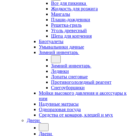
Все для пикника
Жидкость для розжига
Мангалы
Плащи-дождевики
Решетка-гриль
Уголь древесный
Щепа для копчения
Биотуалеты
Умывальники дачные
Зимний инвентарь
Зимний инвентарь
Ледянки
Лопаты снеговые
Противогололедный реагент
Снегоуборщики
Мойки высокого давления и аксессуары к
ним
Надувные матрасы
Одноразовая посуда
Средства от комаров, клещей и мух
Двери
Двери