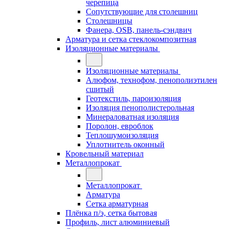
черепица
Сопутствующие для столешниц
Столешницы
Фанера, OSB, панель-сэндвич
Арматура и сетка стеклокомпозитная
Изоляционные материалы
Изоляционные материалы
Алюфом, технофом, пенополиэтилен
сшитый
Геотекстиль, пароизоляция
Изоляция пенополистерольная
Минераловатная изоляция
Поролон, евроблок
Теплошумоизоляция
Уплотнитель оконный
Кровельный материал
Металлопрокат
Металлопрокат
Арматура
Сетка арматурная
Плёнка п/э, сетка бытовая
Профиль, лист алюминиевый