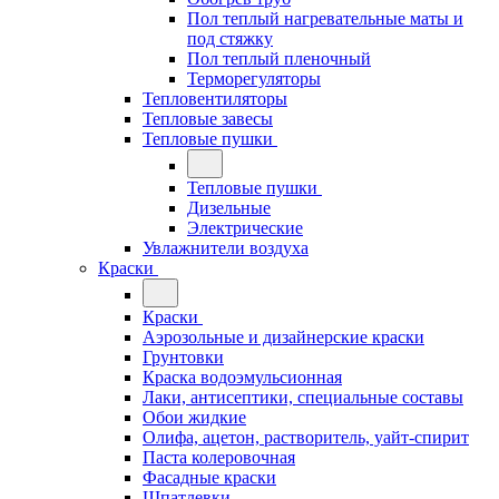
Пол теплый нагревательные маты и
под стяжку
Пол теплый пленочный
Терморегуляторы
Тепловентиляторы
Тепловые завесы
Тепловые пушки
Тепловые пушки
Дизельные
Электрические
Увлажнители воздуха
Краски
Краски
Аэрозольные и дизайнерские краски
Грунтовки
Краска водоэмульсионная
Лаки, антисептики, специальные составы
Обои жидкие
Олифа, ацетон, растворитель, уайт-спирит
Паста колеровочная
Фасадные краски
Шпатлевки