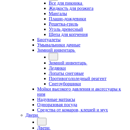
Все для пикника
Жидкость для розжига
Мангалы
Плащи-дождевики
Решетка-гриль
Уголь древесный
Щепа для копчения
Биотуалеты
Умывальники дачные
Зимний инвентарь
Зимний инвентарь
Ледянки
Лопаты снеговые
Противогололедный реагент
Снегоуборщики
Мойки высокого давления и аксессуары к
ним
Надувные матрасы
Одноразовая посуда
Средства от комаров, клещей и мух
Двери
Двери