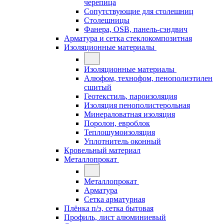
черепица
Сопутствующие для столешниц
Столешницы
Фанера, OSB, панель-сэндвич
Арматура и сетка стеклокомпозитная
Изоляционные материалы
Изоляционные материалы
Алюфом, технофом, пенополиэтилен
сшитый
Геотекстиль, пароизоляция
Изоляция пенополистерольная
Минераловатная изоляция
Поролон, евроблок
Теплошумоизоляция
Уплотнитель оконный
Кровельный материал
Металлопрокат
Металлопрокат
Арматура
Сетка арматурная
Плёнка п/э, сетка бытовая
Профиль, лист алюминиевый