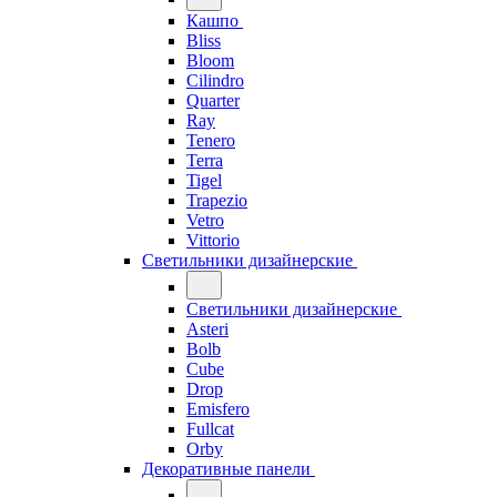
Кашпо
Bliss
Bloom
Cilindro
Quarter
Ray
Tenero
Terra
Tigel
Trapezio
Vetro
Vittorio
Светильники дизайнерские
Светильники дизайнерские
Asteri
Bolb
Cube
Drop
Emisfero
Fullcat
Orby
Декоративные панели