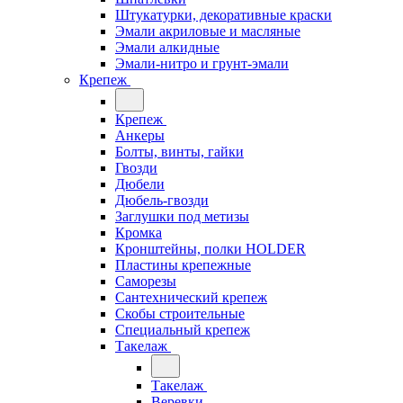
Штукатурки, декоративные краски
Эмали акриловые и масляные
Эмали алкидные
Эмали-нитро и грунт-эмали
Крепеж
Крепеж
Анкеры
Болты, винты, гайки
Гвозди
Дюбели
Дюбель-гвозди
Заглушки под метизы
Кромка
Кронштейны, полки НОLDER
Пластины крепежные
Саморезы
Сантехнический крепеж
Скобы строительные
Специальный крепеж
Такелаж
Такелаж
Веревки