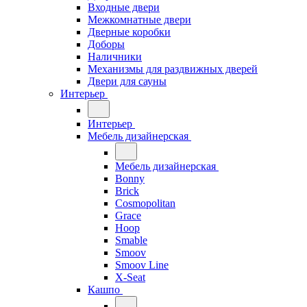
Входные двери
Межкомнатные двери
Дверные коробки
Доборы
Наличники
Механизмы для раздвижных дверей
Двери для сауны
Интерьер
Интерьер
Мебель дизайнерская
Мебель дизайнерская
Bonny
Brick
Cosmopolitan
Grace
Hoop
Smable
Smoov
Smoov Line
X-Seat
Кашпо