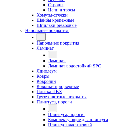
Стропы
Цепи и тросы
Хомуты-стяжки
Шайбы крепежные
Шпильки резьбовые
Напольные покрытия
Напольные покрытия
Ламинат
Ламинат
Ламинат водостойкий SPC
Линолеум
Ковры
Ковролин
Коврики придверные
Плитка ПВХ
Грязезащитные покрытия
Плинтуса, пороги
Плинтуса, пороги
Комплектующие для плинтуса
Плинтус пластиковый