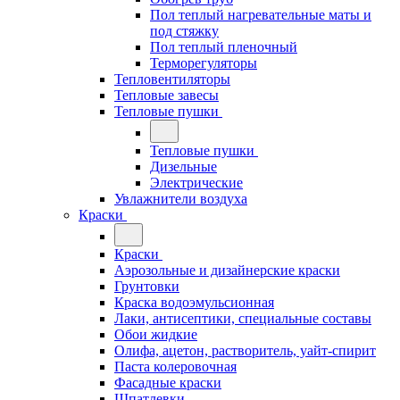
Пол теплый нагревательные маты и
под стяжку
Пол теплый пленочный
Терморегуляторы
Тепловентиляторы
Тепловые завесы
Тепловые пушки
Тепловые пушки
Дизельные
Электрические
Увлажнители воздуха
Краски
Краски
Аэрозольные и дизайнерские краски
Грунтовки
Краска водоэмульсионная
Лаки, антисептики, специальные составы
Обои жидкие
Олифа, ацетон, растворитель, уайт-спирит
Паста колеровочная
Фасадные краски
Шпатлевки