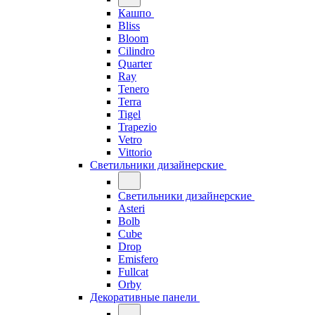
Кашпо
Bliss
Bloom
Cilindro
Quarter
Ray
Tenero
Terra
Tigel
Trapezio
Vetro
Vittorio
Светильники дизайнерские
Светильники дизайнерские
Asteri
Bolb
Cube
Drop
Emisfero
Fullcat
Orby
Декоративные панели