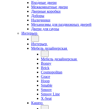
Входные двери
Межкомнатные двери
Дверные коробки
Доборы
Наличники
Механизмы для раздвижных дверей
Двери для сауны
Интерьер
Интерьер
Мебель дизайнерская
Мебель дизайнерская
Bonny
Brick
Cosmopolitan
Grace
Hoop
Smable
Smoov
Smoov Line
X-Seat
Кашпо