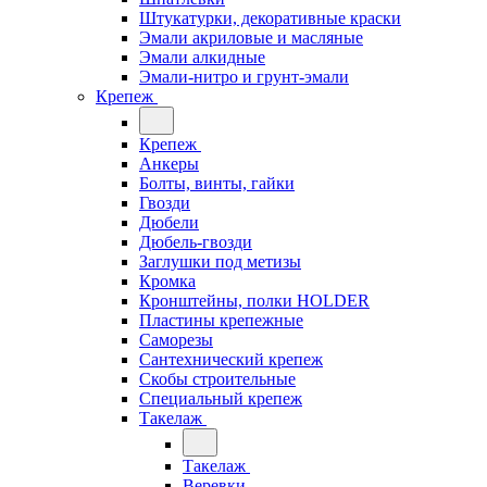
Штукатурки, декоративные краски
Эмали акриловые и масляные
Эмали алкидные
Эмали-нитро и грунт-эмали
Крепеж
Крепеж
Анкеры
Болты, винты, гайки
Гвозди
Дюбели
Дюбель-гвозди
Заглушки под метизы
Кромка
Кронштейны, полки НОLDER
Пластины крепежные
Саморезы
Сантехнический крепеж
Скобы строительные
Специальный крепеж
Такелаж
Такелаж
Веревки