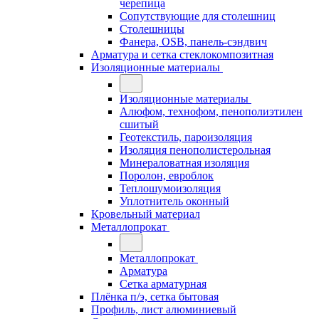
черепица
Сопутствующие для столешниц
Столешницы
Фанера, OSB, панель-сэндвич
Арматура и сетка стеклокомпозитная
Изоляционные материалы
Изоляционные материалы
Алюфом, технофом, пенополиэтилен
сшитый
Геотекстиль, пароизоляция
Изоляция пенополистерольная
Минераловатная изоляция
Поролон, евроблок
Теплошумоизоляция
Уплотнитель оконный
Кровельный материал
Металлопрокат
Металлопрокат
Арматура
Сетка арматурная
Плёнка п/э, сетка бытовая
Профиль, лист алюминиевый