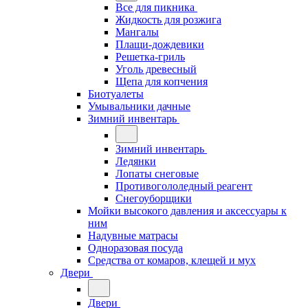
Все для пикника
Жидкость для розжига
Мангалы
Плащи-дождевики
Решетка-гриль
Уголь древесный
Щепа для копчения
Биотуалеты
Умывальники дачные
Зимний инвентарь
Зимний инвентарь
Ледянки
Лопаты снеговые
Противогололедный реагент
Снегоуборщики
Мойки высокого давления и аксессуары к
ним
Надувные матрасы
Одноразовая посуда
Средства от комаров, клещей и мух
Двери
Двери