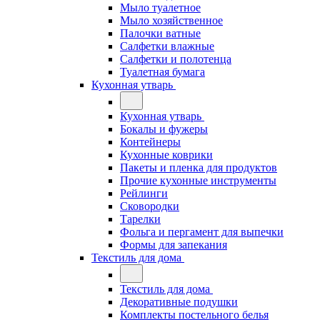
Мыло туалетное
Мыло хозяйственное
Палочки ватные
Салфетки влажные
Салфетки и полотенца
Туалетная бумага
Кухонная утварь
Кухонная утварь
Бокалы и фужеры
Контейнеры
Кухонные коврики
Пакеты и пленка для продуктов
Прочие кухонные инструменты
Рейлинги
Сковородки
Тарелки
Фольга и пергамент для выпечки
Формы для запекания
Текстиль для дома
Текстиль для дома
Декоративные подушки
Комплекты постельного белья