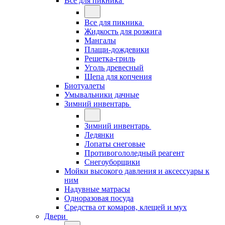
Все для пикника
Все для пикника
Жидкость для розжига
Мангалы
Плащи-дождевики
Решетка-гриль
Уголь древесный
Щепа для копчения
Биотуалеты
Умывальники дачные
Зимний инвентарь
Зимний инвентарь
Ледянки
Лопаты снеговые
Противогололедный реагент
Снегоуборщики
Мойки высокого давления и аксессуары к
ним
Надувные матрасы
Одноразовая посуда
Средства от комаров, клещей и мух
Двери