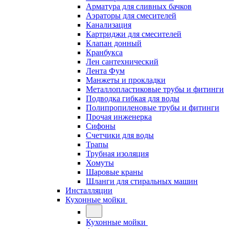
Арматура для сливных бачков
Аэраторы для смесителей
Канализация
Картриджи для смесителей
Клапан донный
Кранбукса
Лен сантехнический
Лента Фум
Манжеты и прокладки
Металлопластиковые трубы и фитинги
Подводка гибкая для воды
Полипропиленовые трубы и фитинги
Прочая инженерка
Сифоны
Счетчики для воды
Трапы
Трубная изоляция
Хомуты
Шаровые краны
Шланги для стиральных машин
Инсталляции
Кухонные мойки
Кухонные мойки