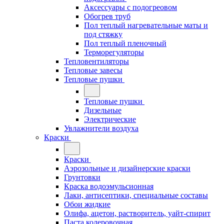
Аксессуары с подогреовом
Обогрев труб
Пол теплый нагревательные маты и
под стяжку
Пол теплый пленочный
Терморегуляторы
Тепловентиляторы
Тепловые завесы
Тепловые пушки
Тепловые пушки
Дизельные
Электрические
Увлажнители воздуха
Краски
Краски
Аэрозольные и дизайнерские краски
Грунтовки
Краска водоэмульсионная
Лаки, антисептики, специальные составы
Обои жидкие
Олифа, ацетон, растворитель, уайт-спирит
Паста колеровочная