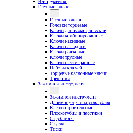
Инструменты
Гаечные ключи
Гаечные ключи
Головки торцевые
Ключи динамометрические
Ключи комбинированные
Ключи накидные
Ключи разводные
Ключи рожковые
Ключи трубные
Ключи шестигранные
Наборы ключей
Торцевые баллонные ключи
Трещотки
Зажимной инструмент
Зажимной инструмент
Длинногубцы и круглогубцы
Клещи строительные
Плоскогубцы и пасатижи
Струбцины
Стусла
Тиски