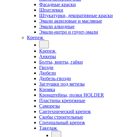
Фасадные краски
Шпатлевки
Штукатурки, декоративные краски
Эмали акриловые и масляные
Эмали алкидные
Эмали-нитро и грунт-эмали
Крепеж
Крепеж
Анкеры
Болты, винты, гайки
Гвозди
Дюбели
Дюбель-гвозди
Заглушки под метизы
Кромка
Кронштейны, полки НОLDER
Пластины крепежные
Саморезы
Сантехнический крепеж
Скобы строительные
Специальный крепеж
Такелаж