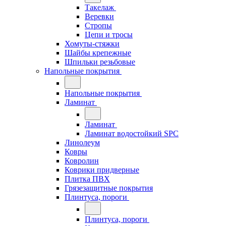
Такелаж
Веревки
Стропы
Цепи и тросы
Хомуты-стяжки
Шайбы крепежные
Шпильки резьбовые
Напольные покрытия
Напольные покрытия
Ламинат
Ламинат
Ламинат водостойкий SPC
Линолеум
Ковры
Ковролин
Коврики придверные
Плитка ПВХ
Грязезащитные покрытия
Плинтуса, пороги
Плинтуса, пороги