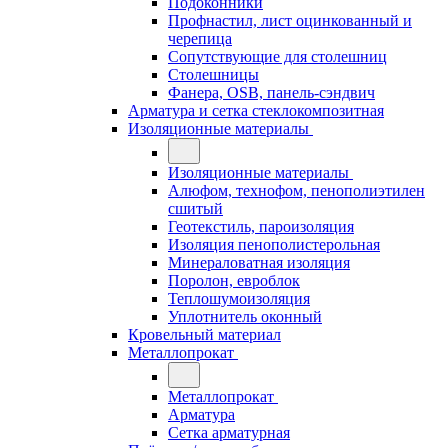
Подоконники
Профнастил, лист оцинкованный и
черепица
Сопутствующие для столешниц
Столешницы
Фанера, OSB, панель-сэндвич
Арматура и сетка стеклокомпозитная
Изоляционные материалы
Изоляционные материалы
Алюфом, технофом, пенополиэтилен
сшитый
Геотекстиль, пароизоляция
Изоляция пенополистерольная
Минераловатная изоляция
Поролон, евроблок
Теплошумоизоляция
Уплотнитель оконный
Кровельный материал
Металлопрокат
Металлопрокат
Арматура
Сетка арматурная