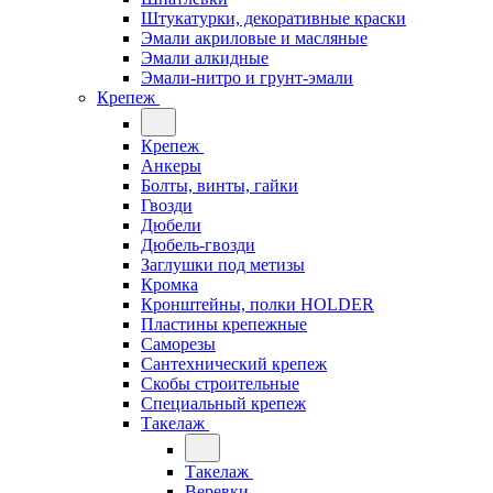
Штукатурки, декоративные краски
Эмали акриловые и масляные
Эмали алкидные
Эмали-нитро и грунт-эмали
Крепеж
Крепеж
Анкеры
Болты, винты, гайки
Гвозди
Дюбели
Дюбель-гвозди
Заглушки под метизы
Кромка
Кронштейны, полки НОLDER
Пластины крепежные
Саморезы
Сантехнический крепеж
Скобы строительные
Специальный крепеж
Такелаж
Такелаж
Веревки