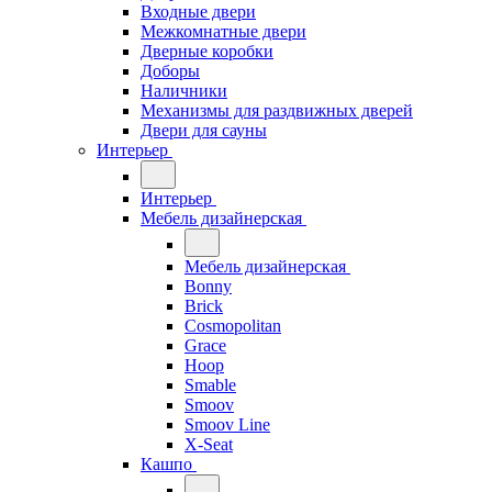
Входные двери
Межкомнатные двери
Дверные коробки
Доборы
Наличники
Механизмы для раздвижных дверей
Двери для сауны
Интерьер
Интерьер
Мебель дизайнерская
Мебель дизайнерская
Bonny
Brick
Cosmopolitan
Grace
Hoop
Smable
Smoov
Smoov Line
X-Seat
Кашпо