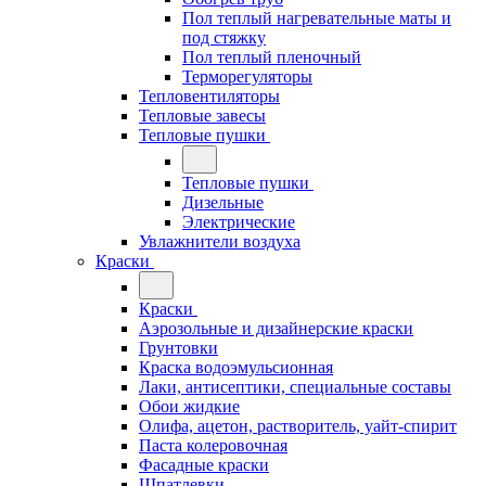
Пол теплый нагревательные маты и
под стяжку
Пол теплый пленочный
Терморегуляторы
Тепловентиляторы
Тепловые завесы
Тепловые пушки
Тепловые пушки
Дизельные
Электрические
Увлажнители воздуха
Краски
Краски
Аэрозольные и дизайнерские краски
Грунтовки
Краска водоэмульсионная
Лаки, антисептики, специальные составы
Обои жидкие
Олифа, ацетон, растворитель, уайт-спирит
Паста колеровочная
Фасадные краски
Шпатлевки