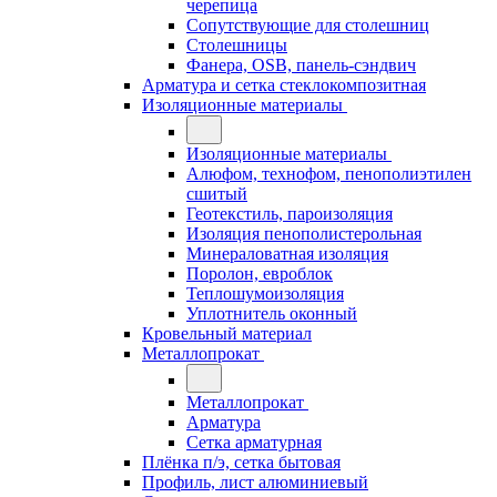
черепица
Сопутствующие для столешниц
Столешницы
Фанера, OSB, панель-сэндвич
Арматура и сетка стеклокомпозитная
Изоляционные материалы
Изоляционные материалы
Алюфом, технофом, пенополиэтилен
сшитый
Геотекстиль, пароизоляция
Изоляция пенополистерольная
Минераловатная изоляция
Поролон, евроблок
Теплошумоизоляция
Уплотнитель оконный
Кровельный материал
Металлопрокат
Металлопрокат
Арматура
Сетка арматурная
Плёнка п/э, сетка бытовая
Профиль, лист алюминиевый