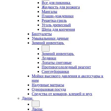
Все для пикника
Жидкость для розжига
Мангалы
Плащи-дождевики
Решетка-гриль
Уголь древесный
Щепа для копчения
Биотуалеты
Умывальники дачные
Зимний инвентарь
Зимний инвентарь
Ледянки
Лопаты снеговые
Противогололедный реагент
Снегоуборщики
Мойки высокого давления и аксессуары к
ним
Надувные матрасы
Одноразовая посуда
Средства от комаров, клещей и мух
Двери
Двери