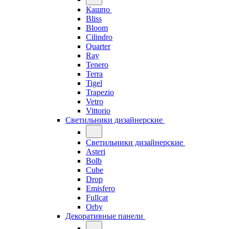
Кашпо
Bliss
Bloom
Cilindro
Quarter
Ray
Tenero
Terra
Tigel
Trapezio
Vetro
Vittorio
Светильники дизайнерские
Светильники дизайнерские
Asteri
Bolb
Cube
Drop
Emisfero
Fullcat
Orby
Декоративные панели