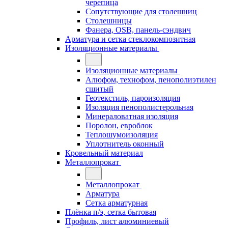
черепица
Сопутствующие для столешниц
Столешницы
Фанера, OSB, панель-сэндвич
Арматура и сетка стеклокомпозитная
Изоляционные материалы
Изоляционные материалы
Алюфом, технофом, пенополиэтилен
сшитый
Геотекстиль, пароизоляция
Изоляция пенополистерольная
Минераловатная изоляция
Поролон, евроблок
Теплошумоизоляция
Уплотнитель оконный
Кровельный материал
Металлопрокат
Металлопрокат
Арматура
Сетка арматурная
Плёнка п/э, сетка бытовая
Профиль, лист алюминиевый