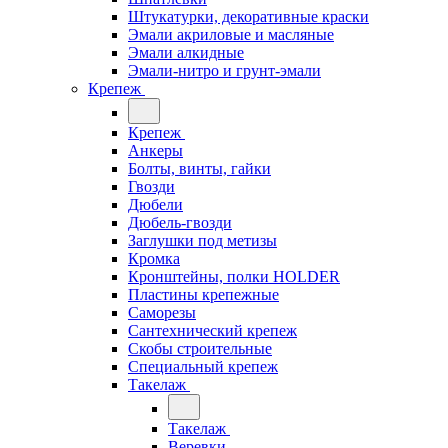
Штукатурки, декоративные краски
Эмали акриловые и масляные
Эмали алкидные
Эмали-нитро и грунт-эмали
Крепеж
Крепеж
Анкеры
Болты, винты, гайки
Гвозди
Дюбели
Дюбель-гвозди
Заглушки под метизы
Кромка
Кронштейны, полки НОLDER
Пластины крепежные
Саморезы
Сантехнический крепеж
Скобы строительные
Специальный крепеж
Такелаж
Такелаж
Веревки