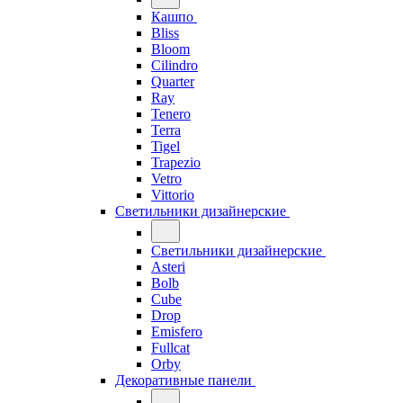
Кашпо
Bliss
Bloom
Cilindro
Quarter
Ray
Tenero
Terra
Tigel
Trapezio
Vetro
Vittorio
Светильники дизайнерские
Светильники дизайнерские
Asteri
Bolb
Cube
Drop
Emisfero
Fullcat
Orby
Декоративные панели