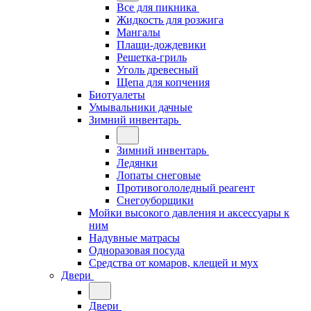
Все для пикника
Жидкость для розжига
Мангалы
Плащи-дождевики
Решетка-гриль
Уголь древесный
Щепа для копчения
Биотуалеты
Умывальники дачные
Зимний инвентарь
Зимний инвентарь
Ледянки
Лопаты снеговые
Противогололедный реагент
Снегоуборщики
Мойки высокого давления и аксессуары к
ним
Надувные матрасы
Одноразовая посуда
Средства от комаров, клещей и мух
Двери
Двери