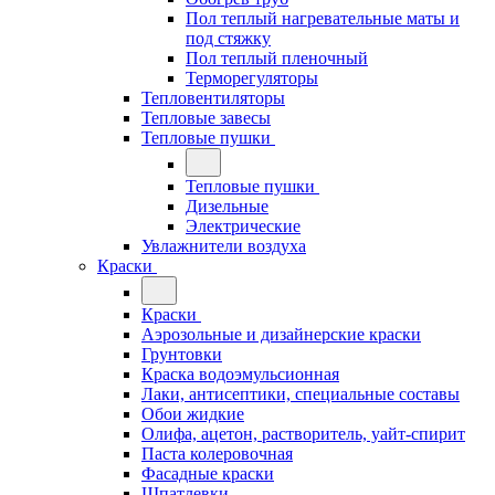
Пол теплый нагревательные маты и
под стяжку
Пол теплый пленочный
Терморегуляторы
Тепловентиляторы
Тепловые завесы
Тепловые пушки
Тепловые пушки
Дизельные
Электрические
Увлажнители воздуха
Краски
Краски
Аэрозольные и дизайнерские краски
Грунтовки
Краска водоэмульсионная
Лаки, антисептики, специальные составы
Обои жидкие
Олифа, ацетон, растворитель, уайт-спирит
Паста колеровочная
Фасадные краски
Шпатлевки