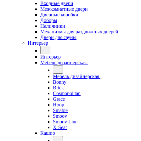
Входные двери
Межкомнатные двери
Дверные коробки
Доборы
Наличники
Механизмы для раздвижных дверей
Двери для сауны
Интерьер
Интерьер
Мебель дизайнерская
Мебель дизайнерская
Bonny
Brick
Cosmopolitan
Grace
Hoop
Smable
Smoov
Smoov Line
X-Seat
Кашпо