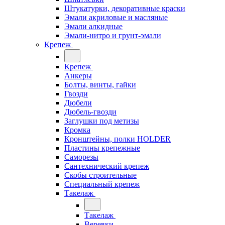
Штукатурки, декоративные краски
Эмали акриловые и масляные
Эмали алкидные
Эмали-нитро и грунт-эмали
Крепеж
Крепеж
Анкеры
Болты, винты, гайки
Гвозди
Дюбели
Дюбель-гвозди
Заглушки под метизы
Кромка
Кронштейны, полки НОLDER
Пластины крепежные
Саморезы
Сантехнический крепеж
Скобы строительные
Специальный крепеж
Такелаж
Такелаж
Веревки