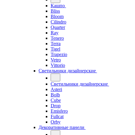
Кашпо
Bliss
Bloom
Cilindro
Quarter
Ray
Tenero
Terra
Tigel
Trapezio
Vetro
Vittorio
Светильники дизайнерские
Светильники дизайнерские
Asteri
Bolb
Cube
Drop
Emisfero
Fullcat
Orby
Декоративные панели