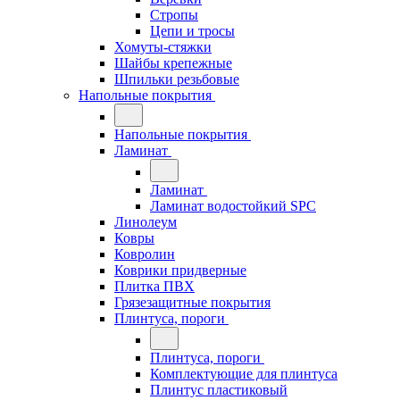
Стропы
Цепи и тросы
Хомуты-стяжки
Шайбы крепежные
Шпильки резьбовые
Напольные покрытия
Напольные покрытия
Ламинат
Ламинат
Ламинат водостойкий SPC
Линолеум
Ковры
Ковролин
Коврики придверные
Плитка ПВХ
Грязезащитные покрытия
Плинтуса, пороги
Плинтуса, пороги
Комплектующие для плинтуса
Плинтус пластиковый