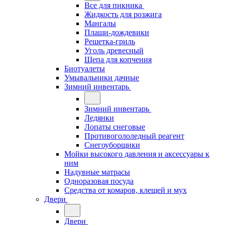
Все для пикника
Жидкость для розжига
Мангалы
Плащи-дождевики
Решетка-гриль
Уголь древесный
Щепа для копчения
Биотуалеты
Умывальники дачные
Зимний инвентарь
Зимний инвентарь
Ледянки
Лопаты снеговые
Противогололедный реагент
Снегоуборщики
Мойки высокого давления и аксессуары к
ним
Надувные матрасы
Одноразовая посуда
Средства от комаров, клещей и мух
Двери
Двери