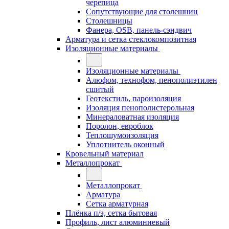
черепица
Сопутствующие для столешниц
Столешницы
Фанера, OSB, панель-сэндвич
Арматура и сетка стеклокомпозитная
Изоляционные материалы
Изоляционные материалы
Алюфом, технофом, пенополиэтилен
сшитый
Геотекстиль, пароизоляция
Изоляция пенополистерольная
Минераловатная изоляция
Поролон, евроблок
Теплошумоизоляция
Уплотнитель оконный
Кровельный материал
Металлопрокат
Металлопрокат
Арматура
Сетка арматурная
Плёнка п/э, сетка бытовая
Профиль, лист алюминиевый