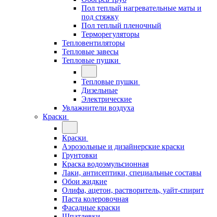
Пол теплый нагревательные маты и
под стяжку
Пол теплый пленочный
Терморегуляторы
Тепловентиляторы
Тепловые завесы
Тепловые пушки
Тепловые пушки
Дизельные
Электрические
Увлажнители воздуха
Краски
Краски
Аэрозольные и дизайнерские краски
Грунтовки
Краска водоэмульсионная
Лаки, антисептики, специальные составы
Обои жидкие
Олифа, ацетон, растворитель, уайт-спирит
Паста колеровочная
Фасадные краски
Шпатлевки