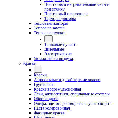
Пол теплый нагревательные маты и
под стяжку
Пол теплый пленочный
Терморегуляторы
Тепловентиляторы
Тепловые завесы
Тепловые пушки
Тепловые пушки
Дизельные
Электрические
Увлажнители воздуха
Краски
Краски
Аэрозольные и дизайнерские краски
Грунтовки
Краска водоэмульсионная
Лаки, антисептики, специальные составы
Обои жидкие
Олифа, ацетон, растворитель, уайт-спирит
Паста колеровочная
Фасадные краски
Шпатлевки