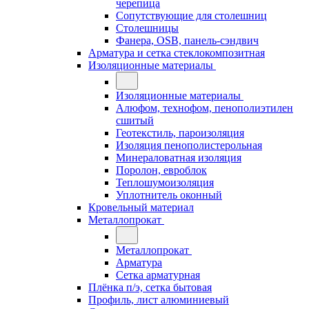
черепица
Сопутствующие для столешниц
Столешницы
Фанера, OSB, панель-сэндвич
Арматура и сетка стеклокомпозитная
Изоляционные материалы
Изоляционные материалы
Алюфом, технофом, пенополиэтилен
сшитый
Геотекстиль, пароизоляция
Изоляция пенополистерольная
Минераловатная изоляция
Поролон, евроблок
Теплошумоизоляция
Уплотнитель оконный
Кровельный материал
Металлопрокат
Металлопрокат
Арматура
Сетка арматурная
Плёнка п/э, сетка бытовая
Профиль, лист алюминиевый