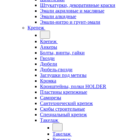
Штукатурки, декоративные краски
Эмали акриловые и масляные
Эмали алкидные
Эмали-нитро и грунт-эмали
Крепеж
Крепеж
Анкеры
Болты, винты, гайки
Гвозди
Дюбели
Дюбель-гвозди
Заглушки под метизы
Кромка
Кронштейны, полки НОLDER
Пластины крепежные
Саморезы
Сантехнический крепеж
Скобы строительные
Специальный крепеж
Такелаж
Такелаж
Веревки