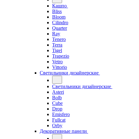
Кашпо
Bliss
Bloom
Cilindro
Quarter
Ray
Tenero
Terra
Tigel
Trapezio
Vetro
Vittorio
Светильники дизайнерские
Светильники дизайнерские
Asteri
Bolb
Cube
Drop
Emisfero
Fullcat
Orby
Декоративные панели