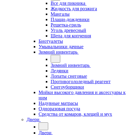
Все для пикника
Жидкость для розжига
Мангалы
Плащи-дождевики
Решетка-гриль
Уголь древесный
Щепа для копчения
Биотуалеты
Умывальники дачные
Зимний инвентарь
Зимний инвентарь
Ледянки
Лопаты снеговые
Противогололедный реагент
Снегоуборщики
Мойки высокого давления и аксессуары к
ним
Надувные матрасы
Одноразовая посуда
Средства от комаров, клещей и мух
Двери
Двери